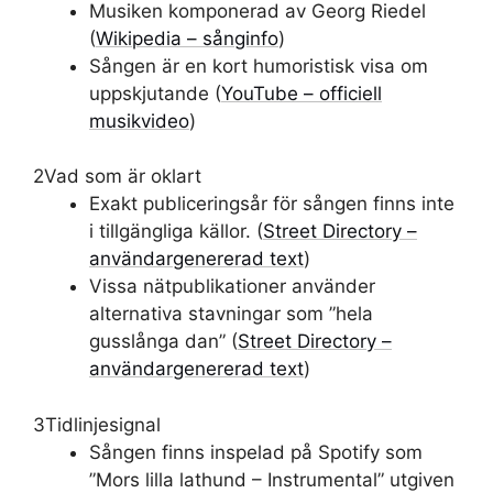
Musiken komponerad av Georg Riedel
(
Wikipedia – sånginfo
)
Sången är en kort humoristisk visa om
uppskjutande (
YouTube – officiell
musikvideo
)
2
Vad som är oklart
Exakt publiceringsår för sången finns inte
i tillgängliga källor. (
Street Directory –
användargenererad text
)
Vissa nätpublikationer använder
alternativa stavningar som ”hela
gusslånga dan” (
Street Directory –
användargenererad text
)
3
Tidlinjesignal
Sången finns inspelad på Spotify som
”Mors lilla lathund – Instrumental” utgiven