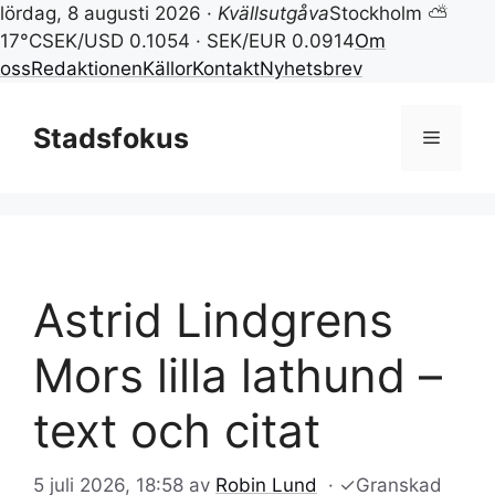
lördag, 8 augusti 2026 ·
Kvällsutgåva
Stockholm ⛅
17°C
SEK/USD 0.1054 · SEK/EUR 0.0914
Om
oss
Redaktionen
Källor
Kontakt
Nyhetsbrev
Hoppa
till
Stadsfokus
Meny
innehåll
Astrid Lindgrens
Mors lilla lathund –
text och citat
5 juli 2026, 18:58
av
Robin Lund
·
✓
Granskad