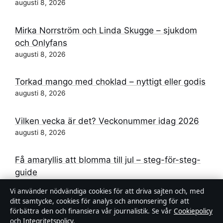
augusti 8, 2026
Mirka Norrström och Linda Skugge – sjukdom
och Onlyfans
augusti 8, 2026
Torkad mango med choklad – nyttigt eller godis
augusti 8, 2026
Vilken vecka är det? Veckonummer idag 2026
augusti 8, 2026
Få amaryllis att blomma till jul – steg-för-steg-
guide
augusti 7, 2026
Vi använder nödvändiga cookies för att driva sajten och, med
ditt samtycke, cookies för analys och annonsering för att
förbättra den och finansiera vår journalistik. Se vår
Cookiepolicy
och
Integritetspolicy
.