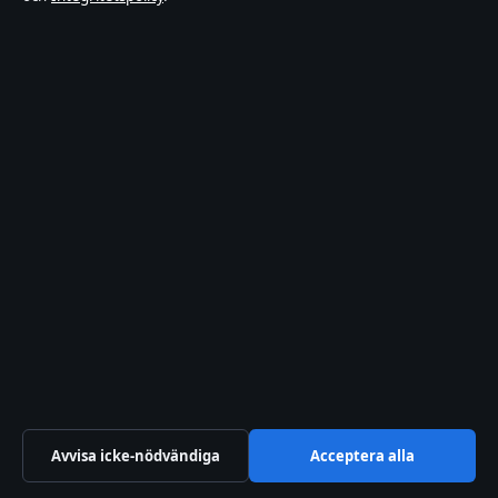
Ekonomi
Kultur
Livsstil
Nöje
Nyheter
Politik
Reportage
Samhälle & reglering
Spel
Sport
Sverige
Teknik
Avvisa icke-nödvändiga
Acceptera alla
Världen