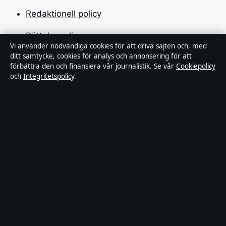
Redaktionell policy
Rättelsepolicy
Vi använder nödvändiga cookies för att driva sajten och, med
ditt samtycke, cookies för analys och annonsering för att
Faktagranskningspolicy
förbättra den och finansiera vår journalistik. Se vår
Cookiepolicy
och
Integritetspolicy
.
Ägande & finansiering
Integritetspolicy
Cookiepolicy
Innehållet är endast avsett för allmän information.
Allmänna förfrågningar:
hello@stadsfokus.se
.
Utgivare:
Ekudden Media Ltd. ·
Ansvarig utgivare:
Anders Holm · Companies House Gibraltar 132901