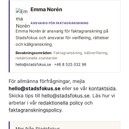
Emma Norén
ANSVARIG FÖR FAKTAGRANSKNING
Emma Norén är ansvarig för faktagranskning på
Stadsfokus och ansvarar för verifiering, rättelser
och källgranskning.
Bevakningsområden:
Faktagranskning, källverifiering,
redaktionella standarder
hello@stadsfokus.se
·
+46 8 525 032 96
För allmänna förfrågningar, mejla
hello@stadsfokus.se
eller se vår
kontaktsida
.
Skicka tips till
hello@stadsfokus.se
. Läs hur vi
arbetar i vår
redaktionella policy
och
faktagranskningspolicy
.
Mer från Stadsfokus