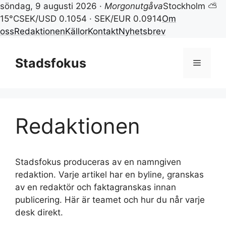
söndag, 9 augusti 2026 ·
Morgonutgåva
Stockholm ⛅
15°C
SEK/USD 0.1054 · SEK/EUR 0.0914
Om
oss
Redaktionen
Källor
Kontakt
Nyhetsbrev
Hoppa
till
Stadsfokus
Meny
innehåll
Redaktionen
Stadsfokus produceras av en namngiven
redaktion. Varje artikel har en byline, granskas
av en redaktör och faktagranskas innan
publicering. Här är teamet och hur du når varje
desk direkt.