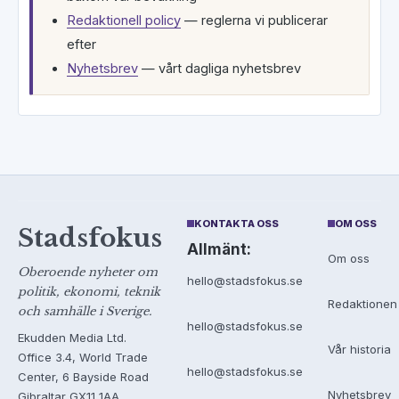
Redaktionell policy
— reglerna vi publicerar
efter
Nyhetsbrev
— vårt dagliga nyhetsbrev
KONTAKTA OSS
OM OSS
Stadsfokus
Allmänt:
Om oss
Oberoende nyheter om
hello@stadsfokus.se
politik, ekonomi, teknik
Redaktionen
och samhälle i Sverige.
hello@stadsfokus.se
Ekudden Media Ltd.
Vår historia
Office 3.4, World Trade
hello@stadsfokus.se
Center, 6 Bayside Road
Nyhetsbrev
Gibraltar GX11 1AA