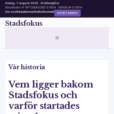
fredag, 7 augusti 2026 ·
Kvällsutgåva
Stockholm ⛅ 19°C
SEK/USD 0.1054 · SEK/EUR 0.0914
Om oss
Redaktionen
Källor
Kontakt
NYHETSBREV
Hoppa
Stadsfokus
till
innehåll
MENY
Vår historia
Vem ligger bakom
Stadsfokus och
varför startades