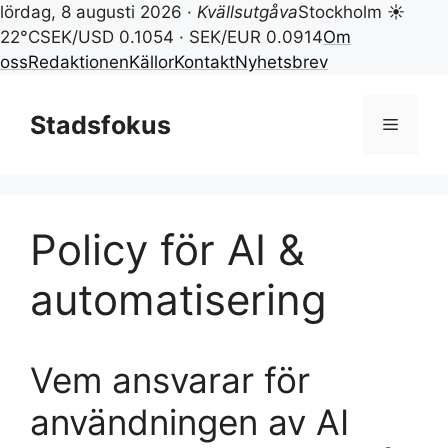
lördag, 8 augusti 2026 ·
Kvällsutgåva
Stockholm ☀
22°C
SEK/USD 0.1054 · SEK/EUR 0.0914
Om
oss
Redaktionen
Källor
Kontakt
Nyhetsbrev
Hoppa
till
Stadsfokus
Meny
innehåll
Policy för AI &
automatisering
Vem ansvarar för
användningen av AI