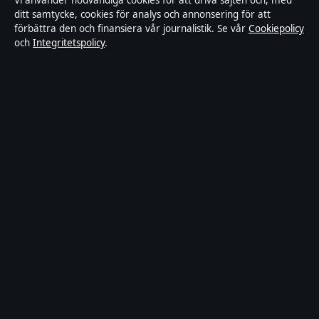
Vi använder nödvändiga cookies för att driva sajten och, med
ditt samtycke, cookies för analys och annonsering för att
Faktagranskningspolicy
förbättra den och finansiera vår journalistik. Se vår
Cookiepolicy
och
Integritetspolicy
.
Ägande & finansiering
Integritetspolicy
Cookiepolicy
Innehållet är endast avsett för allmän information.
Allmänna förfrågningar:
hello@stadsfokus.se
.
Utgivare:
Ekudden Media Ltd. ·
Ansvarig utgivare:
Anders Holm · Companies House Gibraltar 132901
© 2026 Stadsfokus.se · Ekudden Media Ltd. ·
Så verifierar vi vår rapportering