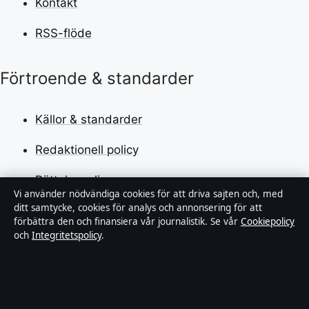
Kontakt
RSS-flöde
Förtroende & standarder
Källor & standarder
Redaktionell policy
Rättelsepolicy
Vi använder nödvändiga cookies för att driva sajten och, med
ditt samtycke, cookies för analys och annonsering för att
Faktagranskningspolicy
förbättra den och finansiera vår journalistik. Se vår
Cookiepolicy
och
Integritetspolicy
.
Ägande & finansiering
Integritetspolicy
Cookiepolicy