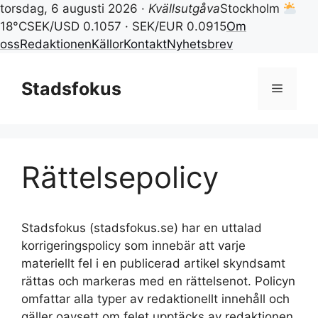
torsdag, 6 augusti 2026 ·
Kvällsutgåva
Stockholm
18°C
SEK/USD 0.1057 · SEK/EUR 0.0915
Om
oss
Redaktionen
Källor
Kontakt
Nyhetsbrev
Hoppa
till
Stadsfokus
Meny
innehåll
Rättelsepolicy
Stadsfokus (stadsfokus.se) har en uttalad
korrigeringspolicy som innebär att varje
materiellt fel i en publicerad artikel skyndsamt
rättas och markeras med en rättelsenot. Policyn
omfattar alla typer av redaktionellt innehåll och
gäller oavsett om felet upptäcks av redaktionen