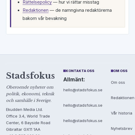
Rättelsepolicy
— hur vi rättar misstag
Redaktionen
— de namngivna redaktörerna
bakom vår bevakning
KONTAKTA OSS
OM OSS
Stadsfokus
Allmänt:
Om oss
Oberoende nyheter om
hello@stadsfokus.se
politik, ekonomi, teknik
Redaktionen
och samhälle i Sverige.
hello@stadsfokus.se
Ekudden Media Ltd.
Vår historia
Office 3.4, World Trade
hello@stadsfokus.se
Center, 6 Bayside Road
Nyhetsbrev
Gibraltar GX11 1AA