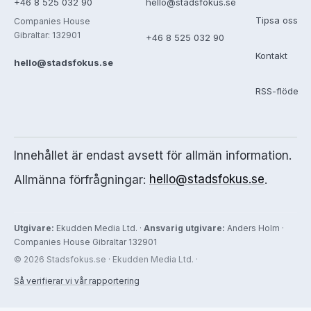
+46 8 525 032 90
hello@stadsfokus.se
Tipsa oss
Companies House
Gibraltar: 132901
+46 8 525 032 90
Kontakt
hello@stadsfokus.se
RSS-flöde
Innehållet är endast avsett för allmän information.
Allmänna förfrågningar:
hello@stadsfokus.se
.
Utgivare:
Ekudden Media Ltd. ·
Ansvarig utgivare:
Anders Holm ·
Companies House Gibraltar 132901
© 2026 Stadsfokus.se · Ekudden Media Ltd. ·
Så verifierar vi vår rapportering