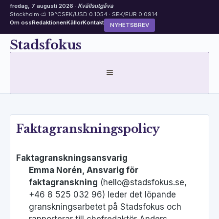
fredag, 7 augusti 2026 ·
Kvällsutgåva
Stockholm ⛅ 19°C
SEK/USD 0.1054 · SEK/EUR 0.0914
Om oss
Redaktionen
Källor
Kontakt
NYHETSBREV
Hoppa
Stadsfokus
till
innehåll
MENY
Faktagranskningspolicy
Faktagranskningsansvarig
Emma Norén, Ansvarig för
faktagranskning
(hello@stadsfokus.se,
+46 8 525 032 96) leder det löpande
granskningsarbetet på Stadsfokus och