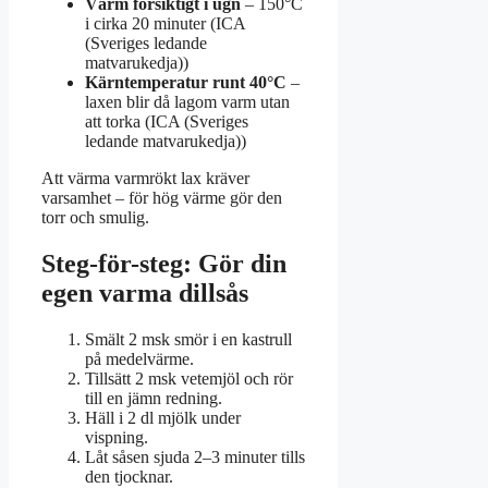
Värm försiktigt i ugn
– 150°C
i cirka 20 minuter (ICA
(Sveriges ledande
matvarukedja))
Kärntemperatur runt 40°C
–
laxen blir då lagom varm utan
att torka (ICA (Sveriges
ledande matvarukedja))
Att värma varmrökt lax kräver
varsamhet – för hög värme gör den
torr och smulig.
Steg-för-steg: Gör din
egen varma dillsås
Smält 2 msk smör i en kastrull
på medelvärme.
Tillsätt 2 msk vetemjöl och rör
till en jämn redning.
Häll i 2 dl mjölk under
vispning.
Låt såsen sjuda 2–3 minuter tills
den tjocknar.