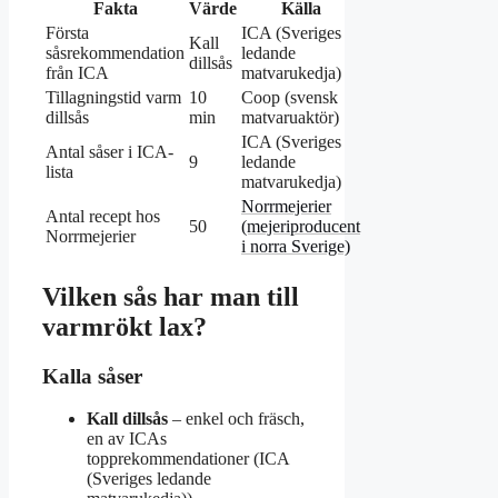
Fakta
Värde
Källa
Första
ICA (Sveriges
Kall
såsrekommendation
ledande
dillsås
från ICA
matvarukedja)
Tillagningstid varm
10
Coop (svensk
dillsås
min
matvaruaktör)
ICA (Sveriges
Antal såser i ICA-
9
ledande
lista
matvarukedja)
Norrmejerier
Antal recept hos
50
(mejeriproducent
Norrmejerier
i norra Sverige)
Vilken sås har man till
varmrökt lax?
Kalla såser
Kall dillsås
– enkel och fräsch,
en av ICAs
topprekommendationer (ICA
(Sveriges ledande