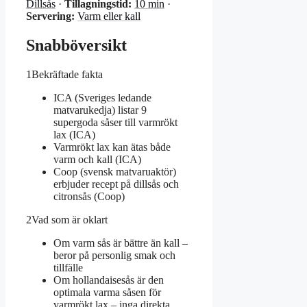
Dillsås
·
Tillagningstid:
10 min
·
Servering:
Varm eller kall
Snabböversikt
1
Bekräftade fakta
ICA (Sveriges ledande
matvarukedja) listar 9
supergoda såser till varmrökt
lax (ICA)
Varmrökt lax kan ätas både
varm och kall (ICA)
Coop (svensk matvaruaktör)
erbjuder recept på dillsås och
citronsås (Coop)
2
Vad som är oklart
Om varm sås är bättre än kall –
beror på personlig smak och
tillfälle
Om hollandaisesås är den
optimala varma såsen för
varmrökt lax – inga direkta