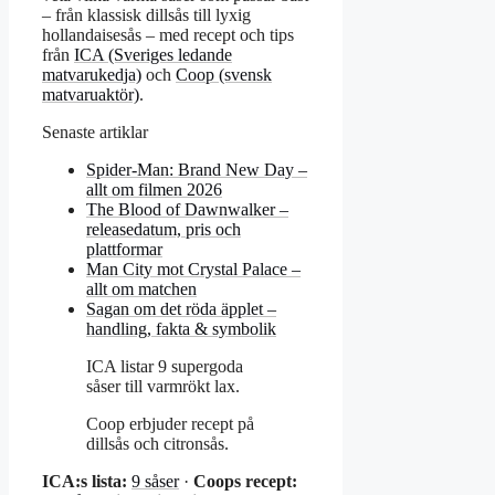
– från klassisk dillsås till lyxig
hollandaisesås – med recept och tips
från
ICA (Sveriges ledande
matvarukedja)
och
Coop (svensk
matvaruaktör)
.
Senaste artiklar
Spider-Man: Brand New Day –
allt om filmen 2026
The Blood of Dawnwalker –
releasedatum, pris och
plattformar
Man City mot Crystal Palace –
allt om matchen
Sagan om det röda äpplet –
handling, fakta & symbolik
ICA listar 9 supergoda
såser till varmrökt lax.
Coop erbjuder recept på
dillsås och citronsås.
ICA:s lista:
9 såser
·
Coops recept: