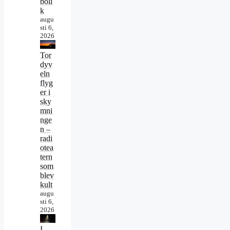
boli
k
augu
sti 6,
2026
Tor
dyv
eln
flyg
er i
sky
mni
nge
n –
radi
otea
tern
som
blev
kult
augu
sti 6,
2026
I