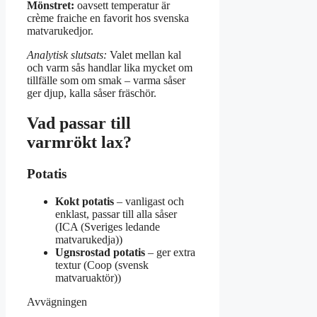
Mönstret:
oavsett temperatur är
crème fraiche en favorit hos svenska
matvarukedjor.
Analytisk slutsats:
Valet mellan kal
och varm sås handlar lika mycket om
tillfälle som om smak – varma såser
ger djup, kalla såser fräschör.
Vad passar till
varmrökt lax?
Potatis
Kokt potatis
– vanligast och
enklast, passar till alla såser
(ICA (Sveriges ledande
matvarukedja))
Ugnsrostad potatis
– ger extra
textur (Coop (svensk
matvaruaktör))
Avvägningen