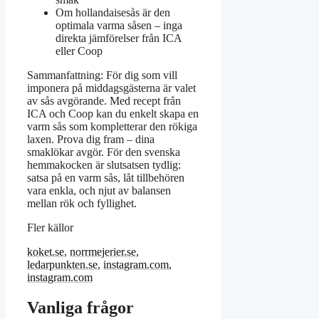
Om hollandaisesås är den
optimala varma såsen – inga
direkta jämförelser från ICA
eller Coop
Sammanfattning: För dig som vill
imponera på middagsgästerna är valet
av sås avgörande. Med recept från
ICA och Coop kan du enkelt skapa en
varm sås som kompletterar den rökiga
laxen. Prova dig fram – dina
smaklökar avgör. För den svenska
hemmakocken är slutsatsen tydlig:
satsa på en varm sås, låt tillbehören
vara enkla, och njut av balansen
mellan rök och fyllighet.
Fler källor
koket.se
,
norrmejerier.se
,
ledarpunkten.se
,
instagram.com
,
instagram.com
Vanliga frågor