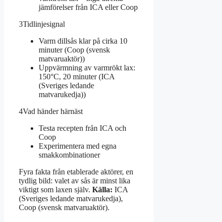
jämförelser från ICA eller Coop
3
Tidlinjesignal
Varm dillsås klar på cirka 10
minuter (Coop (svensk
matvaruaktör))
Uppvärmning av varmrökt lax:
150°C, 20 minuter (ICA
(Sveriges ledande
matvarukedja))
4
Vad händer härnäst
Testa recepten från ICA och
Coop
Experimentera med egna
smakkombinationer
Fyra fakta från etablerade aktörer, en
tydlig bild: valet av sås är minst lika
viktigt som laxen själv.
Källa:
ICA
(Sveriges ledande matvarukedja),
Coop (svensk matvaruaktör).