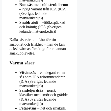
matvarukedja))
Romsås med röd stenbitsrom
– lyxig variant från ICA (ICA
(Sveriges ledande
matvarukedja))
Snabb aioli
– vitlöksspäckad
och krämig (ICA (Sveriges
ledande matvarukedja))
Kalla såser är populära för sin
snabbhet och friskhet – men de kan
också värmas försiktigt för en annan
smakupplevelse.
Varma såser
Vitvinssås
– en elegant varm
sås som ICA rekommenderar
(ICA (Sveriges ledande
matvarukedja))
Sandefjordsås
– norsk
klassiker med smör och grädde
(ICA (Sveriges ledande
matvarukedja))
Fetaostsås
– het och smakrik,