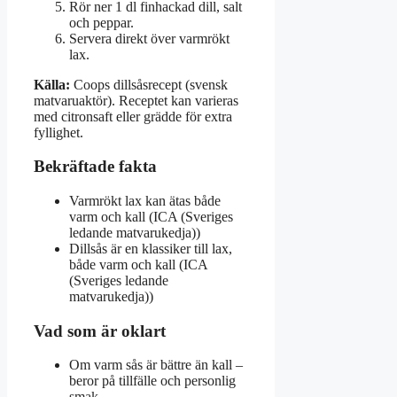
Rör ner 1 dl finhackad dill, salt
och peppar.
Servera direkt över varmrökt
lax.
Källa:
Coops dillsåsrecept (svensk
matvaruaktör). Receptet kan varieras
med citronsaft eller grädde för extra
fyllighet.
Bekräftade fakta
Varmrökt lax kan ätas både
varm och kall (ICA (Sveriges
ledande matvarukedja))
Dillsås är en klassiker till lax,
både varm och kall (ICA
(Sveriges ledande
matvarukedja))
Vad som är oklart
Om varm sås är bättre än kall –
beror på tillfälle och personlig
smak