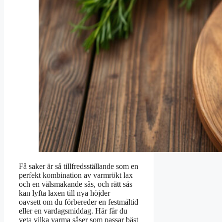
Få saker är så tillfredsställande som en
perfekt kombination av varmrökt lax
och en välsmakande sås, och rätt sås
kan lyfta laxen till nya höjder –
oavsett om du förbereder en festmåltid
eller en vardagsmiddag. Här får du
veta vilka varma såser som passar bäst