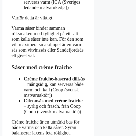
serveras varm (ICA (Sveriges
ledande matvarukedja))
Varför detta är viktigt
Varma såser binder samman
röksmaken med fyllighet på ett sätt
som kalla såser inte kan. För den som
vill maximera smakdjupet är en varm
sås som vitvinssås eller Sandefjordsås
ett givet val.
Såser med crème fraiche
Crème fraiche-baserad dillsås
– mångsidig, kan serveras både
varm och kall (Coop (svensk
matvaruaktör))
Citronsås med crème fraiche
– syrlig och fräsch, från Coop
(Coop (svensk matvaruaktör))
Crème fraiche är en utmärkt bas för
både varma och kalla såser. Syran
balanserar laxens feta rökighet.