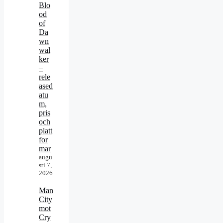
Blo
od
of
Da
wn
wal
ker
–
rele
ased
atu
m,
pris
och
platt
for
mar
augu
sti 7,
2026
Man
City
mot
Cry