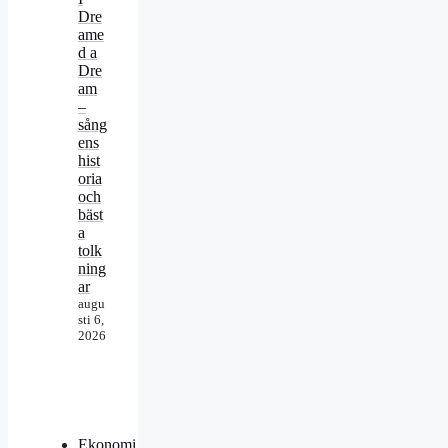
Dre
ame
d a
Dre
am
–
sång
ens
hist
oria
och
bäst
a
tolk
ning
ar
augu
sti 6,
2026
Ekonomi