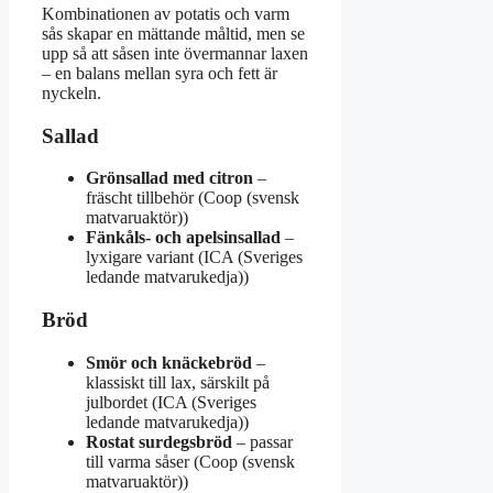
Kombinationen av potatis och varm
sås skapar en mättande måltid, men se
upp så att såsen inte övermannar laxen
– en balans mellan syra och fett är
nyckeln.
Sallad
Grönsallad med citron
–
fräscht tillbehör (Coop (svensk
matvaruaktör))
Fänkåls- och apelsinsallad
–
lyxigare variant (ICA (Sveriges
ledande matvarukedja))
Bröd
Smör och knäckebröd
–
klassiskt till lax, särskilt på
julbordet (ICA (Sveriges
ledande matvarukedja))
Rostat surdegsbröd
– passar
till varma såser (Coop (svensk
matvaruaktör))