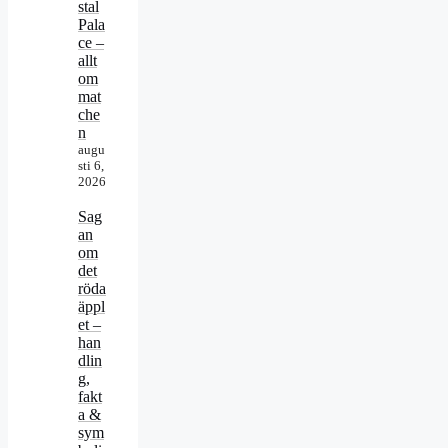
stal
Pala
ce –
allt
om
mat
che
n
augu
sti 6,
2026
Sag
an
om
det
röda
äppl
et –
han
dlin
g,
fakt
a &
sym