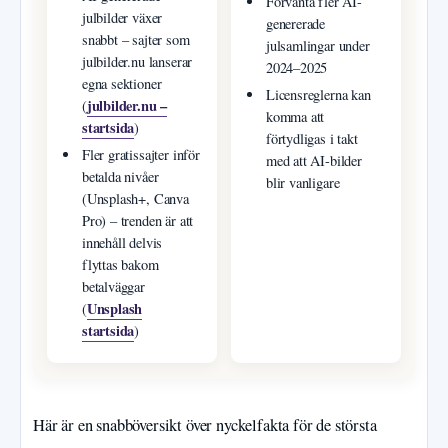
Förvänta fler AI-
julbilder växer
genererade
snabbt – sajter som
julsamlingar under
julbilder.nu lanserar
2024–2025
egna sektioner
Licensreglerna kan
julbilder.nu –
(
komma att
startsida
)
förtydligas i takt
Fler gratissajter inför
med att AI-bilder
betalda nivåer
blir vanligare
(Unsplash+, Canva
Pro) – trenden är att
innehåll delvis
flyttas bakom
betalväggar
Unsplash
(
startsida
)
Här är en snabböversikt över nyckelfakta för de största