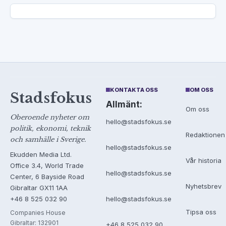
KONTAKTA OSS
OM OSS
Stadsfokus
Allmänt:
Om oss
Oberoende nyheter om
hello@stadsfokus.se
politik, ekonomi, teknik
Redaktionen
och samhälle i Sverige.
hello@stadsfokus.se
Ekudden Media Ltd.
Vår historia
Office 3.4, World Trade
hello@stadsfokus.se
Center, 6 Bayside Road
Nyhetsbrev
Gibraltar GX11 1AA
+46 8 525 032 90
hello@stadsfokus.se
Tipsa oss
Companies House
Gibraltar: 132901
+46 8 525 032 90