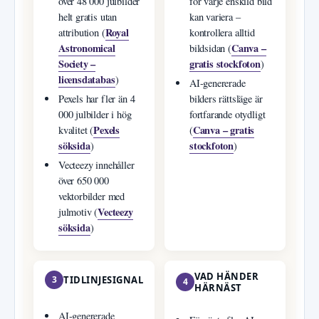
över 48 000 julbilder
för varje enskild bild
helt gratis utan
kan variera –
Royal
attribution (
kontrollera alltid
Astronomical
Canva –
bildsidan (
Society –
gratis stockfoton
)
licensdatabas
)
AI-genererade
Pexels har fler än 4
bilders rättsläge är
000 julbilder i hög
fortfarande otydligt
Pexels
Canva – gratis
kvalitet (
(
söksida
stockfoton
)
)
Vecteezy innehåller
över 650 000
vektorbilder med
Vecteezy
julmotiv (
söksida
)
VAD HÄNDER
3
TIDLINJESIGNAL
4
HÄRNÄST
AI-genererade