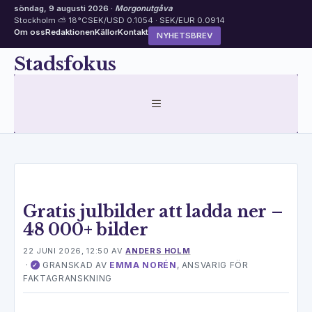
söndag, 9 augusti 2026 ·
Morgonutgåva
Stockholm ⛅ 18°C
SEK/USD 0.1054 · SEK/EUR 0.0914
Om oss
Redaktionen
Källor
Kontakt
NYHETSBREV
Hoppa
Stadsfokus
till
innehåll
MENY
Gratis julbilder att ladda ner –
48 000+ bilder
22 JUNI 2026, 12:50
AV
ANDERS HOLM
·
GRANSKAD AV
EMMA NORÉN
, ANSVARIG FÖR
✓
FAKTAGRANSKNING