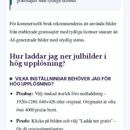
gratissajter med tydliga licenser.
För kommersiellt bruk rekommenderas att använda bilder
från etablerade gratissajter med tydliga licenser snarare än
AI-genererade bilder med otydlig status.
Hur laddar jag ner julbilder i
hög upplösning?
VILKA INSTÄLLNINGAR BEHÖVER JAG FÖR
HÖG UPPLÖSNING?
Pixabay:
Välj önskad storlek före nedladdning –
1920×1280, 640×426 eller original. Originalet är ofta
över 4000 pixlar brett.
Pexels:
Klicka på bilden och välj ”Ladda ner gratis” –
får då originalupplösning.