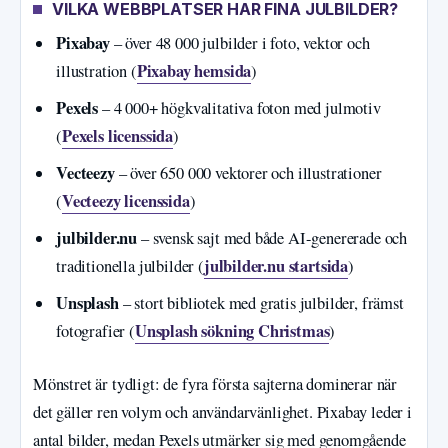
VILKA WEBBPLATSER HAR FINA JULBILDER?
Pixabay
– över 48 000 julbilder i foto, vektor och
Pixabay hemsida
illustration (
)
Pexels
– 4 000+ högkvalitativa foton med julmotiv
Pexels licenssida
(
)
Vecteezy
– över 650 000 vektorer och illustrationer
Vecteezy licenssida
(
)
julbilder.nu
– svensk sajt med både AI-genererade och
julbilder.nu startsida
traditionella julbilder (
)
Unsplash
– stort bibliotek med gratis julbilder, främst
Unsplash sökning Christmas
fotografier (
)
Mönstret är tydligt: de fyra första sajterna dominerar när
det gäller ren volym och användarvänlighet. Pixabay leder i
antal bilder, medan Pexels utmärker sig med genomgående