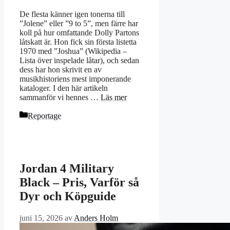
De flesta känner igen tonerna till
”Jolene” eller ”9 to 5”, men färre har
koll på hur omfattande Dolly Partons
låtskatt är. Hon fick sin första listetta
1970 med ”Joshua” (Wikipedia –
Lista över inspelade låtar), och sedan
dess har hon skrivit en av
musikhistoriens mest imponerande
kataloger. I den här artikeln
sammanför vi hennes …
Läs mer
Kategorier
Reportage
Jordan 4 Military
Black – Pris, Varför så
Dyr och Köpguide
juni 15, 2026
av
Anders Holm