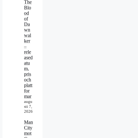
The
Blo
od
of
Da
wn
wal
ker
–
rele
ased
atu
m,
pris
och
platt
for
mar
augu
sti 7,
2026
Man
City
mot