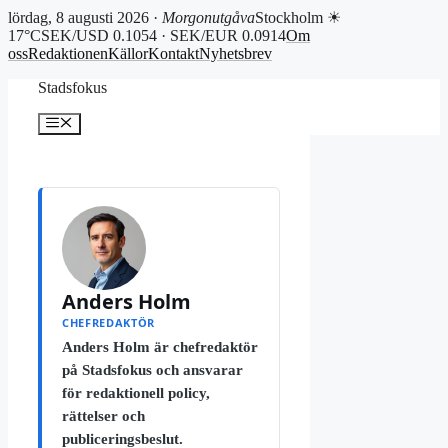
lördag, 8 augusti 2026 ·
Morgonutgåva
Stockholm ☀
17°C
SEK/USD 0.1054 · SEK/EUR 0.0914
Om
oss
Redaktionen
Källor
Kontakt
Nyhetsbrev
Hoppa
Stadsfokus
till
innehåll
Meny
Anders Holm
CHEFREDAKTÖR
Anders Holm är chefredaktör
på Stadsfokus och ansvarar
för redaktionell policy,
rättelser och
publiceringsbeslut.