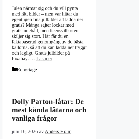
Julen närmar sig och du vill pynta
med rätt bilder – men var hittar du
egentligen fina julbilder att ladda ner
gratis? Många sajter lockar med
gratisinnehåll, men licensvillkoren
skiljer sig stort. Här får du en
faktabaserad genomgång av de bästa
källorna, så att du kan ladda ner tryggt
och lagligt. Gratis julbilder på
Pixabay: …
Läs mer
Kategorier
Reportage
Dolly Parton-låtar: De
mest kända låtarna och
vanliga frågor
juni 16, 2026
av
Anders Holm