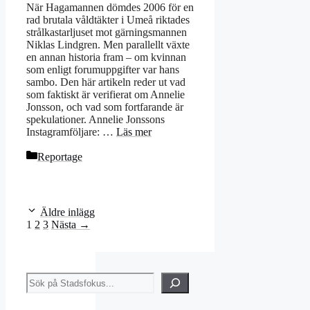
När Hagamannen dömdes 2006 för en
rad brutala våldtäkter i Umeå riktades
strålkastarljuset mot gärningsmannen
Niklas Lindgren. Men parallellt växte
en annan historia fram – om kvinnan
som enligt forumuppgifter var hans
sambo. Den här artikeln reder ut vad
som faktiskt är verifierat om Annelie
Jonsson, och vad som fortfarande är
spekulationer. Annelie Jonssons
Instagramföljare: …
Läs mer
Kategorier
Reportage
Äldre inlägg
Sida
Sida
Sida
1
2
3
Nästa
→
Sök