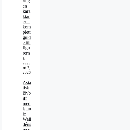
ring
en
kara
ktär
er –
kom
plett
guid
e till
figu
rern
a
augu
sti 7,
2026
Asia
tisk
lövb
iff
med
Jenn
ie
Wall
déns
rece