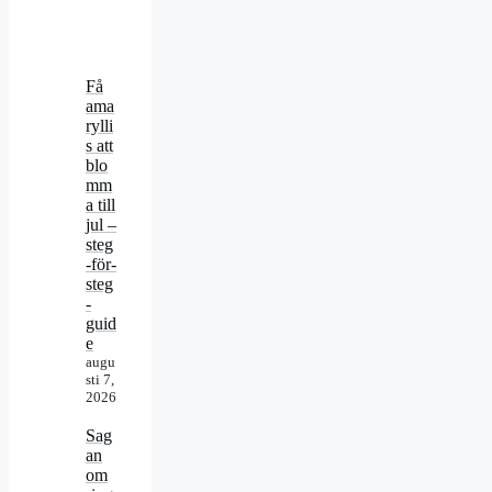
Få
ama
rylli
s att
blo
mm
a till
jul –
steg
-för-
steg
-
guid
e
augu
sti 7,
2026
Sag
an
om