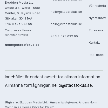
Ekudden Media Ltd.
Vår historia
Office 3.4, World Trade
hello@stadsfokus.se
Center, 6 Bayside Road
Nyhetsbrev
Gibraltar GX11 1AA
+46 8 525 032 90
hello@stadsfokus.se
Tipsa oss
Companies House
Gibraltar: 132901
+46 8 525 032 90
Kontakt
hello@stadsfokus.se
RSS-flöde
Innehållet är endast avsett för allmän information.
Allmänna förfrågningar:
hello@stadsfokus.se
.
Utgivare:
Ekudden Media Ltd. ·
Ansvarig utgivare:
Anders Holm ·
Companies House Gibraltar 132901