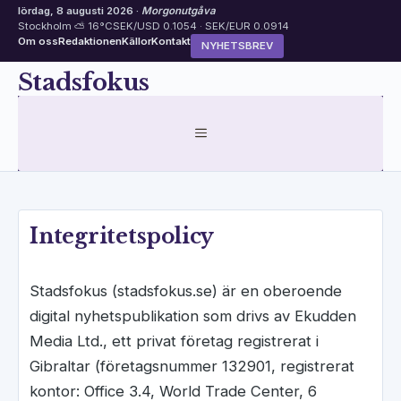
lördag, 8 augusti 2026 ·
Morgonutgåva
Stockholm ⛅ 16°C
SEK/USD 0.1054 · SEK/EUR 0.0914
Om oss
Redaktionen
Källor
Kontakt
NYHETSBREV
Hoppa
Stadsfokus
till
innehåll
MENY
Integritetspolicy
Stadsfokus (stadsfokus.se) är en oberoende
digital nyhetspublikation som drivs av Ekudden
Media Ltd., ett privat företag registrerat i
Gibraltar (företagsnummer 132901, registrerat
kontor: Office 3.4, World Trade Center, 6