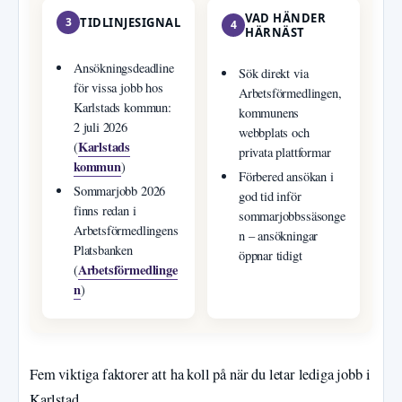
VAD HÄNDER
3
TIDLINJESIGNAL
4
HÄRNÄST
Ansökningsdeadline
Sök direkt via
för vissa jobb hos
Arbetsförmedlingen,
Karlstads kommun:
kommunens
2 juli 2026
webbplats och
Karlstads
(
privata plattformar
kommun
)
Förbered ansökan i
Sommarjobb 2026
god tid inför
finns redan i
sommarjobbssäsonge
Arbetsförmedlingens
n – ansökningar
Platsbanken
öppnar tidigt
Arbetsförmedlinge
(
n
)
Fem viktiga faktorer att ha koll på när du letar lediga jobb i
Karlstad.