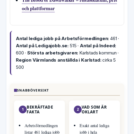
The Blood of Dawnwalker – releasedatum, pris
och plattformar
Antal lediga jobb på Arbetsförmedlingen:
461 ·
Antal på Ledigajobb.se:
515 ·
Antal på Indeed:
600 ·
Största arbetsgivaren:
Karlstads kommun ·
Region Värmlands anställda i Karlstad:
cirka 5
500
SNABBÖVERSIKT
BEKRÄFTADE
VAD SOM ÄR
1
2
FAKTA
OKLART
Arbetsförmedlingen
Exakt antal lediga
listar 461 lediga jobb
jobb i hela