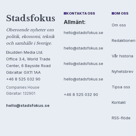
KONTAKTA OSS
OM OSS
Stadsfokus
Allmänt:
Om oss
Oberoende nyheter om
hello@stadsfokus.se
politik, ekonomi, teknik
Redaktionen
och samhälle i Sverige.
hello@stadsfokus.se
Ekudden Media Ltd.
Vår historia
Office 3.4, World Trade
hello@stadsfokus.se
Center, 6 Bayside Road
Nyhetsbrev
Gibraltar GX11 1AA
+46 8 525 032 90
hello@stadsfokus.se
Tipsa oss
Companies House
Gibraltar: 132901
+46 8 525 032 90
Kontakt
hello@stadsfokus.se
RSS-flöde