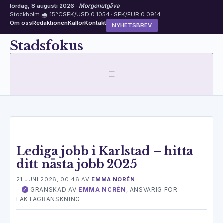
lördag, 8 augusti 2026 ·
Morgonutgåva
Stockholm 🌧 15°C
SEK/USD 0.1054 · SEK/EUR 0.0914
Om oss
Redaktionen
Källor
Kontakt
NYHETSBREV
Hoppa
Stadsfokus
till
innehåll
MENY
Lediga jobb i Karlstad – hitta
ditt nästa jobb 2025
21 JUNI 2026, 00:46
AV
EMMA NORÉN
·
GRANSKAD AV
EMMA NORÉN
, ANSVARIG FÖR
✓
FAKTAGRANSKNING