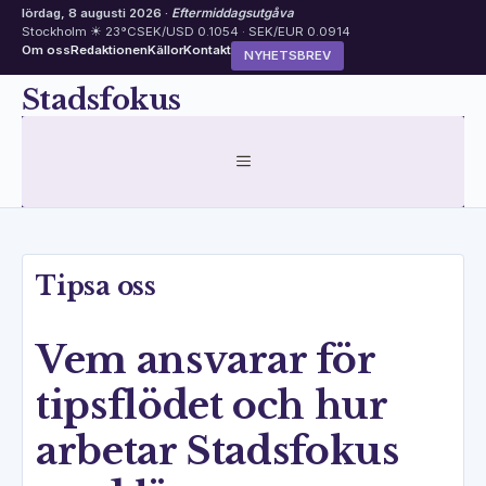
lördag, 8 augusti 2026 ·
Eftermiddagsutgåva
Stockholm ☀ 23°C
SEK/USD 0.1054 · SEK/EUR 0.0914
Om oss
Redaktionen
Källor
Kontakt
NYHETSBREV
Hoppa
Stadsfokus
till
innehåll
MENY
Tipsa oss
Vem ansvarar för
tipsflödet och hur
arbetar Stadsfokus