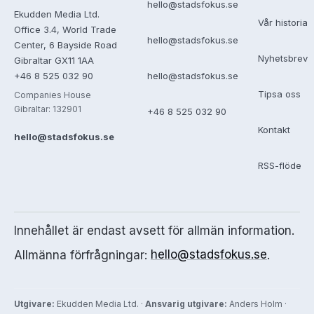
hello@stadsfokus.se
Ekudden Media Ltd.
Vår historia
Office 3.4, World Trade
hello@stadsfokus.se
Center, 6 Bayside Road
Nyhetsbrev
Gibraltar GX11 1AA
+46 8 525 032 90
hello@stadsfokus.se
Tipsa oss
Companies House
Gibraltar: 132901
+46 8 525 032 90
Kontakt
hello@stadsfokus.se
RSS-flöde
Innehållet är endast avsett för allmän information.
Allmänna förfrågningar:
hello@stadsfokus.se
.
Utgivare:
Ekudden Media Ltd. ·
Ansvarig utgivare:
Anders Holm ·