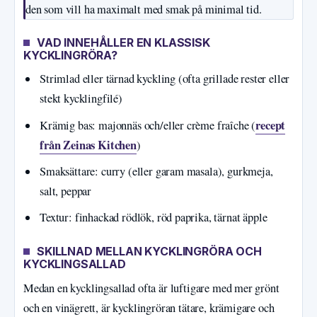
den som vill ha maximalt med smak på minimal tid.
VAD INNEHÅLLER EN KLASSISK
KYCKLINGRÖRA?
Strimlad eller tärnad kyckling (ofta grillade rester eller
stekt kycklingfilé)
recept
Krämig bas: majonnäs och/eller crème fraîche (
från Zeinas Kitchen
)
Smaksättare: curry (eller garam masala), gurkmeja,
salt, peppar
Textur: finhackad rödlök, röd paprika, tärnat äpple
SKILLNAD MELLAN KYCKLINGRÖRA OCH
KYCKLINGSALLAD
Medan en kycklingsallad ofta är luftigare med mer grönt
och en vinägrett, är kycklingröran tätare, krämigare och