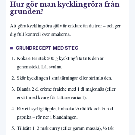
Hur gör man kycklingröra från
grunden?
Att göra kycklingröra själv är enklare än du tror – och ger
dig full kontroll över smakerna.
GRUNDRECEPT MED STEG
Koka eller stek 500 g kycklingfilé tills den är
genomstekt. Låt svalna.
Skär kycklingen i små tärningar eller strimla den.
Blanda 2 dl crème fraîche med 1 dl majonnäs (eller
ersätt med kvarg för lättare variant).
Riv ett syrligt äpple, finhacka ½ rödlök och ½ röd
paprika – rör ner i blandningen.
Tillsätt 1–2 msk curry (eller garam masala), ½ tsk