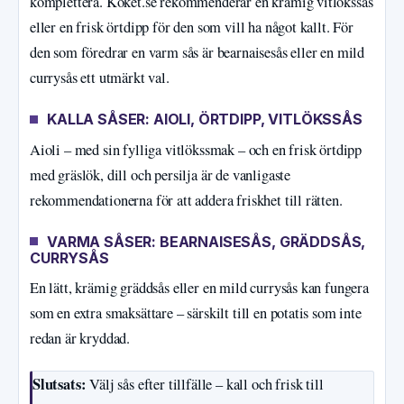
komplettera. Köket.se rekommenderar en krämig vitlökssås
eller en frisk örtdipp för den som vill ha något kallt. För
den som föredrar en varm sås är bearnaisesås eller en mild
currysås ett utmärkt val.
KALLA SÅSER: AIOLI, ÖRTDIPP, VITLÖKSSÅS
Aioli – med sin fylliga vitlökssmak – och en frisk örtdipp
med gräslök, dill och persilja är de vanligaste
rekommendationerna för att addera friskhet till rätten.
VARMA SÅSER: BEARNAISESÅS, GRÄDDSÅS,
CURRYSÅS
En lätt, krämig gräddsås eller en mild currysås kan fungera
som en extra smaksättare – särskilt till en potatis som inte
redan är kryddad.
Slutsats:
Välj sås efter tillfälle – kall och frisk till