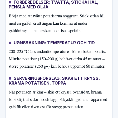
FÖRBEREDELSER: TVÄTTA, STICKA HÅL,
PENSLA MED OLJA
Börja med att tvätta potatisarna noggrant. Stick sedan hål
med en gaffel så att ångan kan komma ut under
gräddningen – annars kan potatisen spricka.
UGNSBAKNING: TEMPERATUR OCH TID
200–225 °C är standardtemperaturen för en bakad potatis.
Mindre potatisar (150–200 g) behöver cirka 45 minuter –
större potatisar (250 g+) kan behöva uppemot 60 minuter.
SERVERINGSFÖRSLAG: SKÄR ETT KRYSS,
KRAMA POTATISEN, TOPPA
När potatisen är klar – skär ett kryss i ovansidan, krama
försiktigt ut sidorna och lägg på kycklingröran. Toppa med
gräslök eller riven ost för snygg presentation.