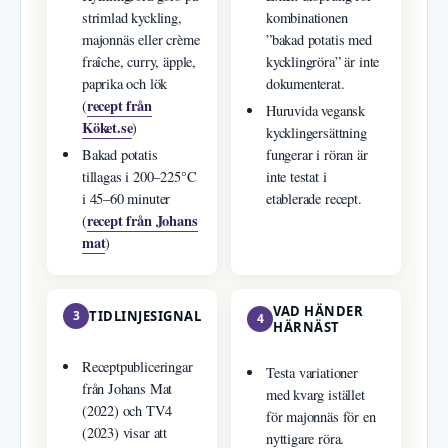
strimlad kyckling,
kombinationen
majonnäs eller crème
”bakad potatis med
fraîche, curry, äpple,
kycklingröra” är inte
paprika och lök
dokumenterat.
recept från
(
Huruvida vegansk
Köket.se
)
kycklingersättning
Bakad potatis
fungerar i röran är
tillagas i 200–225°C
inte testat i
i 45–60 minuter
etablerade recept.
recept från Johans
(
mat
)
VAD HÄNDER
3
TIDLINJESIGNAL
4
HÄRNÄST
Receptpubliceringar
Testa variationer
från Johans Mat
med kvarg istället
(2022) och TV4
för majonnäs för en
(2023) visar att
nyttigare röra.