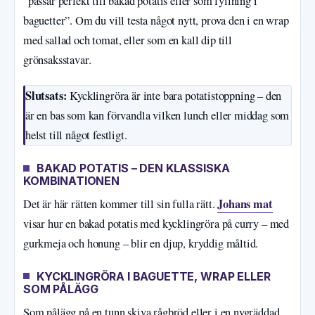
”passar perfekt till bakad potatis eller som fyllning i
baguetter”. Om du vill testa något nytt, prova den i en wrap
med sallad och tomat, eller som en kall dip till
grönsaksstavar.
Slutsats:
Kycklingröra är inte bara potatistoppning – den
är en bas som kan förvandla vilken lunch eller middag som
helst till något festligt.
BAKAD POTATIS – DEN KLASSISKA
KOMBINATIONEN
Johans mat
Det är här rätten kommer till sin fulla rätt.
visar hur en bakad potatis med kycklingröra på curry – med
gurkmeja och honung – blir en djup, kryddig måltid.
KYCKLINGRÖRA I BAGUETTE, WRAP ELLER
SOM PÅLÄGG
Som pålägg på en tunn skiva rågbröd eller i en nygräddad