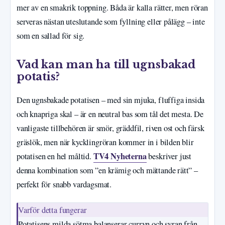
mer av en smakrik toppning. Båda är kalla rätter, men röran
serveras nästan uteslutande som fyllning eller pålägg – inte
som en sallad för sig.
Vad kan man ha till ugnsbakad
potatis?
Den ugnsbakade potatisen – med sin mjuka, fluffiga insida
och knapriga skal – är en neutral bas som tål det mesta. De
vanligaste tillbehören är smör, gräddfil, riven ost och färsk
gräslök, men när kycklingröran kommer in i bilden blir
TV4 Nyheterna
potatisen en hel måltid.
beskriver just
denna kombination som ”en krämig och mättande rätt” –
perfekt för snabb vardagsmat.
Varför detta fungerar
Potatisens milda sötma balanserar curryn och syran från