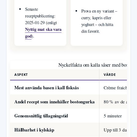
Senaste
Prova en ny variant –
receptpublicering:
curry, kapris eller
2025-01-29 (enligt
yoghurt – och hitta
Nyttig mat ska vara
din favorit.
god
).
Nyckelfakta om kalla såser med boston
ASPEKT
VÄRDE
Mest använda basen i kall fisksås
Crème fraiche (en
Andel recept som innehåller bostongurka
80 % av de analy
Genomsnittlig tillagningstid
5 minuter
Hållbarhet i kylskåp
Upp till 3 dagar i