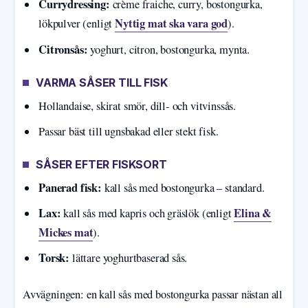
Currydressing:
crème fraiche, curry, bostongurka,
Nyttig mat ska vara god
lökpulver (enligt
).
Citronsås:
yoghurt, citron, bostongurka, mynta.
VARMA SÅSER TILL FISK
Hollandaise, skirat smör, dill- och vitvinssås.
Passar bäst till ugnsbakad eller stekt fisk.
SÅSER EFTER FISKSORT
Panerad fisk:
kall sås med bostongurka – standard.
Lax:
Elina &
kall sås med kapris och gräslök (enligt
Mickes mat
).
Torsk:
lättare yoghurtbaserad sås.
Avvägningen: en kall sås med bostongurka passar nästan all