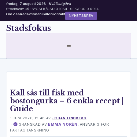
fredag, 7 augusti 2026 ·
Kvällsutgåva
Stockholm ⛅ 16°C
SEK/USD 0.1054 · SEK/EUR 0.0914
Om oss
Redaktionen
Källor
Kontakt
NYHETSBREV
Hoppa
Stadsfokus
till
innehåll
MENY
Kall sås till fisk med
bostongurka – 6 enkla recept |
Guide
1 JUNI 2026, 12:48
AV
JOHAN LINDBERG
·
GRANSKAD AV
EMMA NORÉN
, ANSVARIG FÖR
✓
FAKTAGRANSKNING