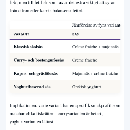
fisk, men till fet fisk som lax är det extra viktigt att syran
från citron eller kapris balanserar fettet.
Jämförelse av fyra varianter av
VARIANT
BAS
S
Klassisk skolsås
Crème fraiche + majonnäs
B
Curry- och bostongurkesås
Crème fraiche
C
Kapris- och gräslökssås
Majonnäs + crème fraiche
K
Yoghurtbaserad sås
Grekisk yoghurt
C
Implikationen: varje variant har en specifik smakprofil som
matchar olika fiskrätter – curryvarianten är hetast,
yoghurtvarianten lättast.