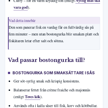
Nyttig mat ska
Curry – för en varm kryddig ton (enligt
vara god
).
Vad detta innebär
Den som panerar fisk en vardag får en fullvärdig sås på
fem minuter – men utan bostongurka blir smaken platt och
fiskätaren letar efter salt och sötma.
Vad passar bostongurka till?
BOSTONGURKA SOM SMAKSÄTTARE I SÅS
Ger söt-syrlig smak och krispig konsistens.
Balanserar fettet från crème fraiche och majonnäs
Toves kök
(enligt
).
Används ofta i kalla såser till fisk, korv och köttbullar.