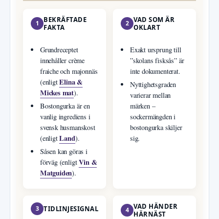
BEKRÄFTADE
VAD SOM ÄR
1
2
FAKTA
OKLART
Grundreceptet
Exakt ursprung till
innehåller crème
”skolans fisksås” är
fraiche och majonnäs
inte dokumenterat.
Elina &
(enligt
Nyttighetsgraden
Mickes mat
).
varierar mellan
Bostongurka är en
märken –
vanlig ingrediens i
sockermängden i
svensk husmanskost
bostongurka skiljer
Land
(enligt
).
sig.
Såsen kan göras i
Vin &
förväg (enligt
Matguiden
).
VAD HÄNDER
3
TIDLINJESIGNAL
4
HÄRNÄST