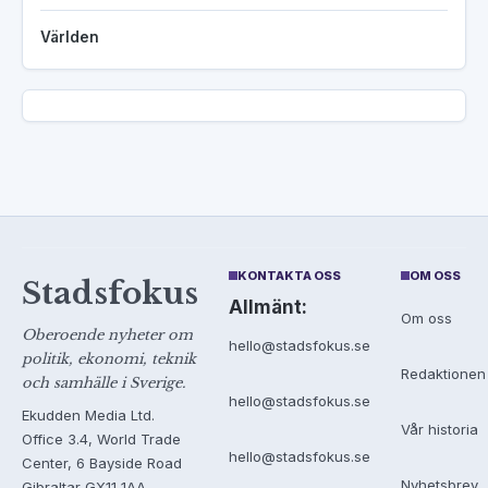
Världen
KONTAKTA OSS
OM OSS
Stadsfokus
Allmänt:
Om oss
Oberoende nyheter om
hello@stadsfokus.se
politik, ekonomi, teknik
Redaktionen
och samhälle i Sverige.
hello@stadsfokus.se
Ekudden Media Ltd.
Vår historia
Office 3.4, World Trade
hello@stadsfokus.se
Center, 6 Bayside Road
Nyhetsbrev
Gibraltar GX11 1AA