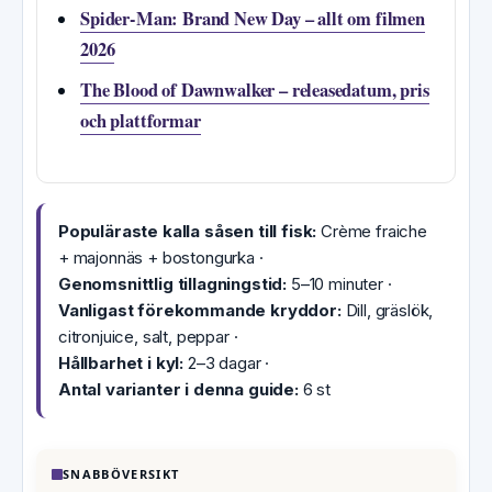
Spider-Man: Brand New Day – allt om filmen
2026
The Blood of Dawnwalker – releasedatum, pris
och plattformar
Populäraste kalla såsen till fisk:
Crème fraiche
+ majonnäs + bostongurka ·
Genomsnittlig tillagningstid:
5–10 minuter ·
Vanligast förekommande kryddor:
Dill, gräslök,
citronjuice, salt, peppar ·
Hållbarhet i kyl:
2–3 dagar ·
Antal varianter i denna guide:
6 st
SNABBÖVERSIKT