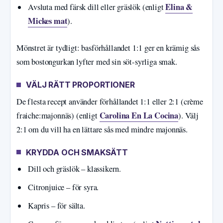
Elina &
Avsluta med färsk dill eller gräslök (enligt
Mickes mat
).
Mönstret är tydligt: basförhållandet 1:1 ger en krämig sås
som bostongurkan lyfter med sin söt-syrliga smak.
VÄLJ RÄTT PROPORTIONER
De flesta recept använder förhållandet 1:1 eller 2:1 (crème
Carolina En La Cocina
fraiche:majonnäs) (enligt
). Välj
2:1 om du vill ha en lättare sås med mindre majonnäs.
KRYDDA OCH SMAKSÄTT
Dill och gräslök – klassikern.
Citronjuice – för syra.
Kapris – för sälta.