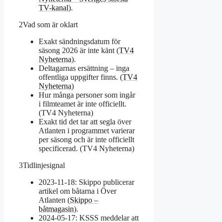
TV-kanal
).
2
Vad som är oklart
Exakt sändningsdatum för
säsong 2026 är inte känt (
TV4
Nyheterna
).
Deltagarnas ersättning – inga
offentliga uppgifter finns. (
TV4
Nyheterna
)
Hur många personer som ingår
i filmteamet är inte officiellt.
(TV4 Nyheterna)
Exakt tid det tar att segla över
Atlanten i programmet varierar
per säsong och är inte officiellt
specificerad. (TV4 Nyheterna)
3
Tidlinjesignal
2023-11-18: Skippo publicerar
artikel om båtarna i Över
Atlanten (
Skippo –
båtmagasin
).
2024-05-17: KSSS meddelar att