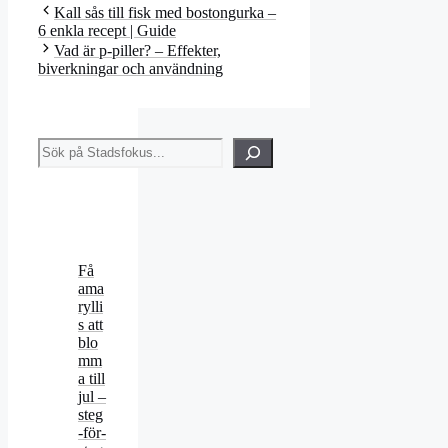
Kall sås till fisk med bostongurka –
6 enkla recept | Guide
Vad är p-piller? – Effekter,
biverkningar och användning
Sök
Få
ama
rylli
s att
blo
mm
a till
jul –
steg
-för-