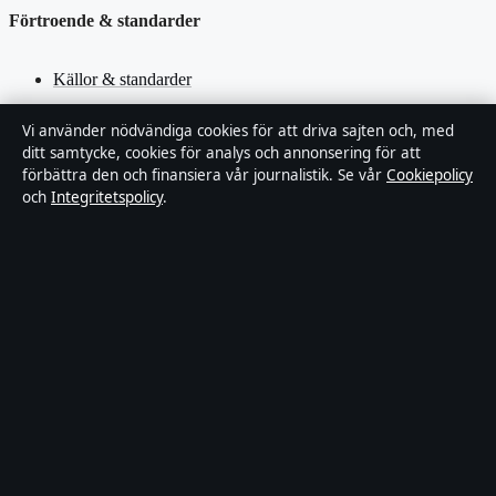
Förtroende & standarder
Källor & standarder
Redaktionell policy
Vi använder nödvändiga cookies för att driva sajten och, med
ditt samtycke, cookies för analys och annonsering för att
förbättra den och finansiera vår journalistik. Se vår
Cookiepolicy
Rättelsepolicy
och
Integritetspolicy
.
Faktagranskningspolicy
Ägande & finansiering
Integritetspolicy
Cookiepolicy
Innehållet är endast avsett för allmän information. Allmänna
förfrågningar:
hello@stadsfokus.se
.