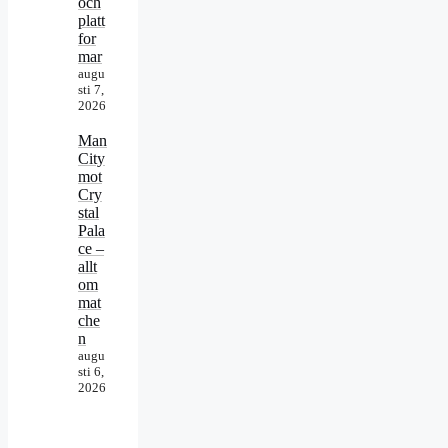
och
platt
for
mar
augu
sti 7,
2026
Man
City
mot
Cry
stal
Pala
ce –
allt
om
mat
che
n
augu
sti 6,
2026