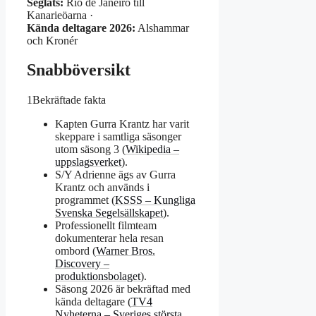
Seglats:
Rio de Janeiro till
Kanarieöarna ·
Kända deltagare 2026:
Alshammar
och Kronér
Snabböversikt
1
Bekräftade fakta
Kapten Gurra Krantz har varit
skeppare i samtliga säsonger
utom säsong 3 (
Wikipedia –
uppslagsverket
).
S/Y Adrienne ägs av Gurra
Krantz och används i
programmet (
KSSS – Kungliga
Svenska Segelsällskapet
).
Professionellt filmteam
dokumenterar hela resan
ombord (
Warner Bros.
Discovery –
produktionsbolaget
).
Säsong 2026 är bekräftad med
kända deltagare (
TV4
Nyheterna – Sveriges största