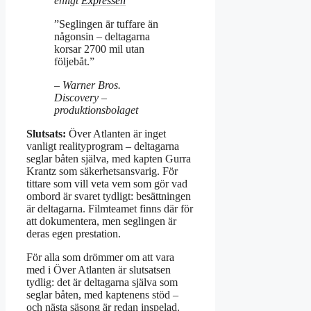
enligt
Expressen
”Seglingen är tuffare än
någonsin – deltagarna
korsar 2700 mil utan
följebåt.”
– Warner Bros.
Discovery –
produktionsbolaget
Slutsats:
Över Atlanten är inget
vanligt realityprogram – deltagarna
seglar båten själva, med kapten Gurra
Krantz som säkerhetsansvarig. För
tittare som vill veta vem som gör vad
ombord är svaret tydligt: besättningen
är deltagarna. Filmteamet finns där för
att dokumentera, men seglingen är
deras egen prestation.
För alla som drömmer om att vara
med i Över Atlanten är slutsatsen
tydlig: det är deltagarna själva som
seglar båten, med kaptenens stöd –
och nästa säsong är redan inspelad.