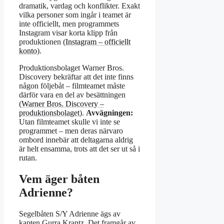
dramatik, vardag och konflikter. Exakt
vilka personer som ingår i teamet är
inte officiellt, men programmets
Instagram visar korta klipp från
produktionen (
Instagram – officiellt
konto
).
Produktionsbolaget Warner Bros.
Discovery bekräftar att det inte finns
någon följebåt – filmteamet måste
därför vara en del av besättningen
(
Warner Bros. Discovery –
produktionsbolaget
).
Avvägningen:
Utan filmteamet skulle vi inte se
programmet – men deras närvaro
ombord innebär att deltagarna aldrig
är helt ensamma, trots att det ser ut så i
rutan.
Vem äger båten
Adrienne?
Segelbåten S/Y Adrienne ägs av
kapten Gurra Krantz. Det framgår av