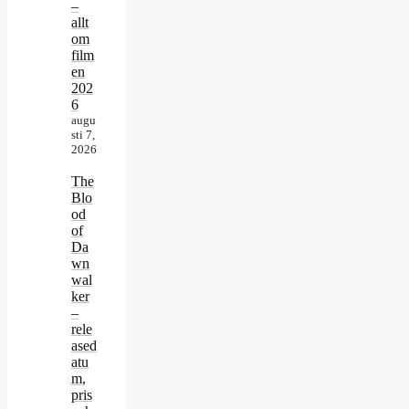
–
allt
om
film
en
202
6
augu
sti 7,
2026
The
Blo
od
of
Da
wn
wal
ker
–
rele
ased
atu
m,
pris