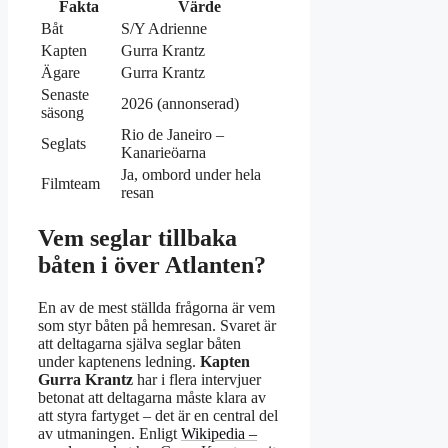
Fakta
Värde
Båt
S/Y Adrienne
Kapten
Gurra Krantz
Ägare
Gurra Krantz
Senaste
2026 (annonserad)
säsong
Rio de Janeiro –
Seglats
Kanarieöarna
Ja, ombord under hela
Filmteam
resan
Vem seglar tillbaka
båten i över Atlanten?
En av de mest ställda frågorna är vem
som styr båten på hemresan. Svaret är
att deltagarna själva seglar båten
under kaptenens ledning.
Kapten
Gurra Krantz
har i flera intervjuer
betonat att deltagarna måste klara av
att styra fartyget – det är en central del
av utmaningen. Enligt
Wikipedia –