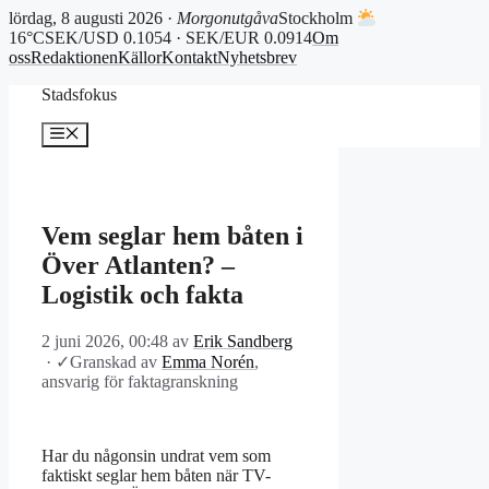
lördag, 8 augusti 2026 ·
Morgonutgåva
Stockholm
16°C
SEK/USD 0.1054 · SEK/EUR 0.0914
Om
oss
Redaktionen
Källor
Kontakt
Nyhetsbrev
Hoppa
Stadsfokus
till
innehåll
Meny
Vem seglar hem båten i
Över Atlanten? –
Logistik och fakta
2 juni 2026, 00:48
av
Erik Sandberg
·
✓
Granskad av
Emma Norén
,
ansvarig för faktagranskning
Har du någonsin undrat vem som
faktiskt seglar hem båten när TV-