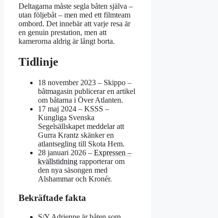
Deltagarna måste segla båten själva –
utan följebåt – men med ett filmteam
ombord. Det innebär att varje resa är
en genuin prestation, men att
kamerorna aldrig är långt borta.
Tidlinje
18 november 2023
– Skippo –
båtmagasin publicerar en artikel
om båtarna i Över Atlanten.
17 maj 2024
– KSSS –
Kungliga Svenska
Segelsällskapet meddelar att
Gurra Krantz skänker en
atlantsegling till Skota Hem.
28 januari 2026
–
Expressen –
kvällstidning
rapporterar om
den nya säsongen med
Alshammar och Kronér.
Bekräftade fakta
S/Y Adrienne är båten som