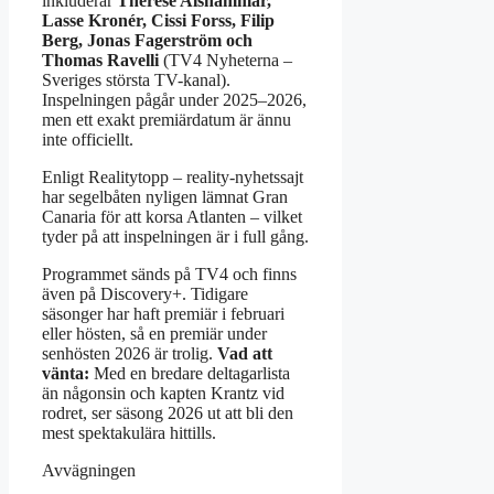
inkluderar
Therese Alshammar,
Lasse Kronér, Cissi Forss, Filip
Berg, Jonas Fagerström och
Thomas Ravelli
(TV4 Nyheterna –
Sveriges största TV-kanal).
Inspelningen pågår under 2025–2026,
men ett exakt premiärdatum är ännu
inte officiellt.
Enligt Realitytopp – reality-nyhetssajt
har segelbåten nyligen lämnat Gran
Canaria för att korsa Atlanten – vilket
tyder på att inspelningen är i full gång.
Programmet sänds på TV4 och finns
även på Discovery+. Tidigare
säsonger har haft premiär i februari
eller hösten, så en premiär under
senhösten 2026 är trolig.
Vad att
vänta:
Med en bredare deltagarlista
än någonsin och kapten Krantz vid
rodret, ser säsong 2026 ut att bli den
mest spektakulära hittills.
Avvägningen