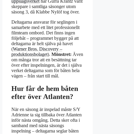
uppslagsverket
har Gurra Krantz varit
skeppare i samtliga säsonger utom
säsong 3, då Klabbe Nylöf tog över.
Deltagarna ansvarar för seglingen i
samarbete med ett litet professionellt
filmteam ombord. Det finns ingen
följebåt – programmet bygger på att
deltagarna är helt själva på havet
(
Warner Bros. Discovery –
produktionsbolaget
).
Mönstret:
Även
om många tror att en besättning tar
över efter inspelningen, är det i själva
verket deltagarna som för båten hela
vägen – från start till mål.
Hur får de hem båten
efter över Atlanten?
När en säsong är inspelad måste S/Y
Adrienne ta sig tillbaka över Atlanten
inför nästa omgång. Detta sker ofta i
samband med nästa säsongs
inspelning – deltagarna seglar båten