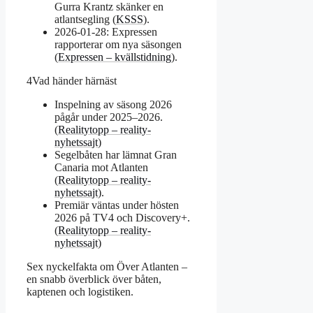
Gurra Krantz skänker en
atlantsegling (
KSSS
).
2026-01-28: Expressen
rapporterar om nya säsongen
(
Expressen – kvällstidning
).
4
Vad händer härnäst
Inspelning av säsong 2026
pågår under 2025–2026.
(
Realitytopp – reality-
nyhetssajt
)
Segelbåten har lämnat Gran
Canaria mot Atlanten
(
Realitytopp – reality-
nyhetssajt
).
Premiär väntas under hösten
2026 på TV4 och Discovery+.
(
Realitytopp – reality-
nyhetssajt
)
Sex nyckelfakta om Över Atlanten –
en snabb överblick över båten,
kaptenen och logistiken.