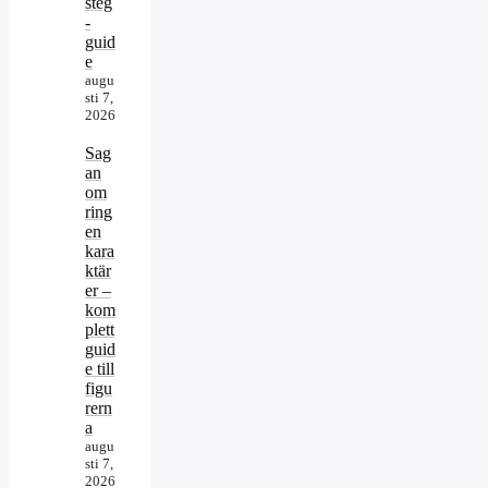
steg
-
guid
e
augu
sti 7,
2026
Sag
an
om
ring
en
kara
ktär
er –
kom
plett
guid
e till
figu
rern
a
augu
sti 7,
2026