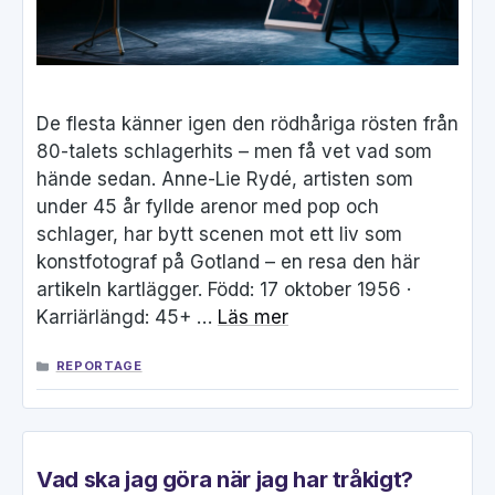
De flesta känner igen den rödhåriga rösten från
80-talets schlagerhits – men få vet vad som
hände sedan. Anne-Lie Rydé, artisten som
under 45 år fyllde arenor med pop och
schlager, har bytt scenen mot ett liv som
konstfotograf på Gotland – en resa den här
artikeln kartlägger. Född: 17 oktober 1956 ·
Karriärlängd: 45+ …
Läs mer
KATEGORIER
REPORTAGE
Vad ska jag göra när jag har tråkigt?