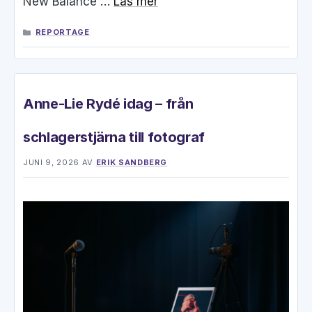
New Balance …
Läs mer
KATEGORIER
REPORTAGE
Anne-Lie Rydé idag – från
schlagerstjärna till fotograf
JUNI 9, 2026
AV
ERIK SANDBERG