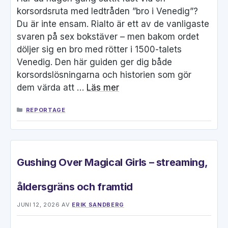
korsordsruta med ledtråden ”bro i Venedig”?
Du är inte ensam. Rialto är ett av de vanligaste
svaren på sex bokstäver – men bakom ordet
döljer sig en bro med rötter i 1500-talets
Venedig. Den här guiden ger dig både
korsordslösningarna och historien som gör
dem värda att …
Läs mer
KATEGORIER
REPORTAGE
Gushing Over Magical Girls – streaming,
åldersgräns och framtid
JUNI 12, 2026
AV
ERIK SANDBERG