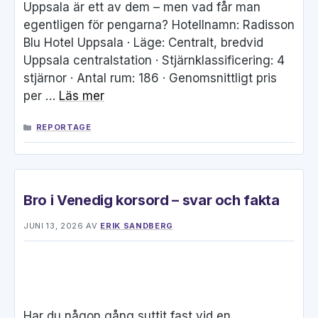
Uppsala är ett av dem – men vad får man
egentligen för pengarna? Hotellnamn: Radisson
Blu Hotel Uppsala · Läge: Centralt, bredvid
Uppsala centralstation · Stjärnklassificering: 4
stjärnor · Antal rum: 186 · Genomsnittligt pris
per …
Läs mer
KATEGORIER
REPORTAGE
Bro i Venedig korsord – svar och fakta
JUNI 13, 2026
AV
ERIK SANDBERG
Har du någon gång suttit fast vid en