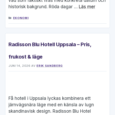
vad som faktiskt firas med konkreta datum och
historisk bakgrund. Röda dagar …
Läs mer
KATEGORIER
EKONOMI
Radisson Blu Hotell Uppsala – Pris,
frukost & läge
JUNI 14, 2026
AV
ERIK SANDBERG
Få hotell i Uppsala lyckas kombinera ett
järnvägsnära läge med en känsla av lugn
skandinavisk design. Radisson Blu Hotel