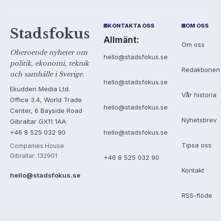
KONTAKTA OSS
OM OSS
Stadsfokus
Allmänt:
Om oss
Oberoende nyheter om
hello@stadsfokus.se
politik, ekonomi, teknik
Redaktionen
och samhälle i Sverige.
hello@stadsfokus.se
Ekudden Media Ltd.
Vår historia
Office 3.4, World Trade
hello@stadsfokus.se
Center, 6 Bayside Road
Nyhetsbrev
Gibraltar GX11 1AA
+46 8 525 032 90
hello@stadsfokus.se
Tipsa oss
Companies House
Gibraltar: 132901
+46 8 525 032 90
Kontakt
hello@stadsfokus.se
RSS-flöde