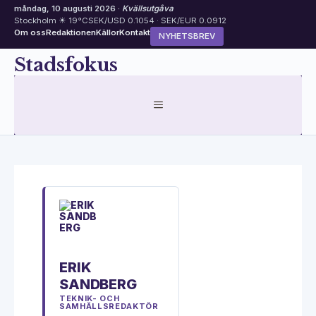
måndag, 10 augusti 2026 ·
Kvällsutgåva
Stockholm ☀ 19°C
SEK/USD 0.1054 · SEK/EUR 0.0912
Om oss
Redaktionen
Källor
Kontakt
NYHETSBREV
Hoppa
Stadsfokus
till
innehåll
MENY
ERIK
SANDBERG
TEKNIK- OCH
SAMHÄLLSREDAKTÖR