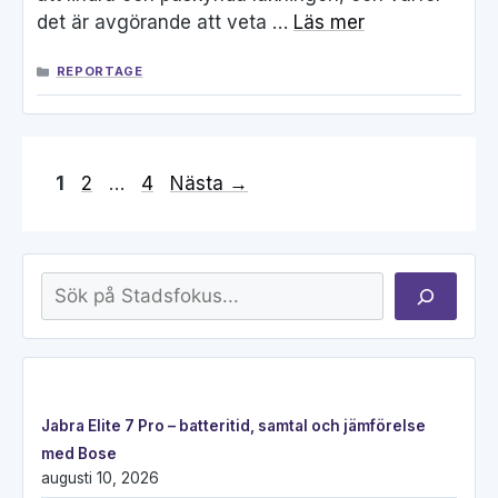
det är avgörande att veta …
Läs mer
KATEGORIER
REPORTAGE
Sida
Sida
Sida
1
2
…
4
Nästa
→
Sök
Jabra Elite 7 Pro – batteritid, samtal och jämförelse
med Bose
augusti 10, 2026