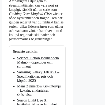
Att navigera i djungeln av
streamingtjänster kan vara nog så
knepigt, särskilt när en serie som
Gushing Over Magical Girls
väcker
både nyfikenhet och frågor. Den här
guiden reder ut var du faktiskt kan se
serien, vilka åldersgränser som gäller
och vad som väntar framöver – med
koll på regionala skillnader och
plattformarnas begränsningar.
Senaste artiklar
Science Fiction Bokhandeln
Malmö – öppettider och
sortiment
Samsung Galaxy Tab A9+ –
Specifikationer, pris och
köpråd 2025
Måns Zelmerlöw GP-intervju
– kokain, anklagelser,
skilsmässa
Surron Light Bee X:
hastighet, ålder & laglighet