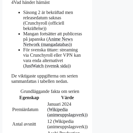
4
Vad händer härnäst
Säsong 2 är bekräftad men
releasedatum saknas
(Crunchyroll (officiell
bekräftelse))
Mangan fortsätter att publiceras
på japanska (
Anime News
Network (mangadatabas)
)
För svenska tittare: streaming
via Crunchyroll eller VPN kan
vara enda alternativet
(
JustWatch (svensk sida)
)
De viktigaste uppgifterna om serien
sammanfattas i tabellen nedan.
Grundläggande fakta om serien
Egenskap
Värde
Januari 2024
Premiärdatum
(
Wikipedia
(animeuppslagsverk)
)
12 (Wikipedia
Antal avsnitt
(animeuppslagsverk))