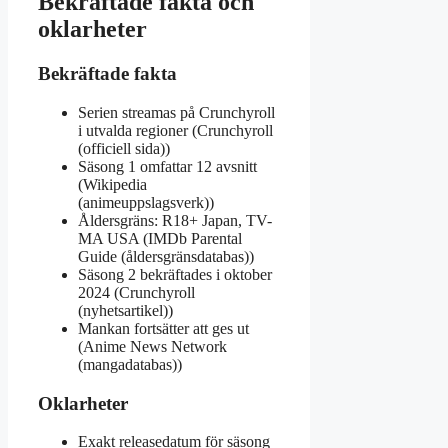
Bekräftade fakta och
oklarheter
Bekräftade fakta
Serien streamas på Crunchyroll
i utvalda regioner (Crunchyroll
(officiell sida))
Säsong 1 omfattar 12 avsnitt
(Wikipedia
(animeuppslagsverk))
Åldersgräns: R18+ Japan, TV-
MA USA (IMDb Parental
Guide (åldersgränsdatabas))
Säsong 2 bekräftades i oktober
2024 (Crunchyroll
(nyhetsartikel))
Mankan fortsätter att ges ut
(Anime News Network
(mangadatabas))
Oklarheter
Exakt releasedatum för säsong