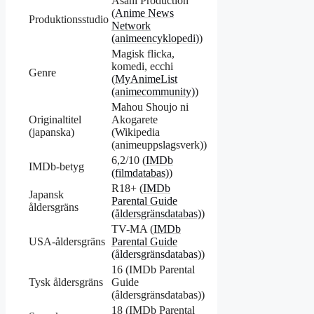
Asahi Production
(
Anime News
Produktionsstudio
Network
(animeencyklopedi)
)
Magisk flicka,
komedi, ecchi
Genre
(
MyAnimeList
(animecommunity)
)
Mahou Shoujo ni
Originaltitel
Akogarete
(japanska)
(Wikipedia
(animeuppslagsverk))
6,2/10 (
IMDb
IMDb-betyg
(filmdatabas)
)
R18+ (
IMDb
Japansk
Parental Guide
åldersgräns
(åldersgränsdatabas)
)
TV-MA (
IMDb
USA-åldersgräns
Parental Guide
(åldersgränsdatabas)
)
16 (IMDb Parental
Tysk åldersgräns
Guide
(åldersgränsdatabas))
18 (IMDb Parental