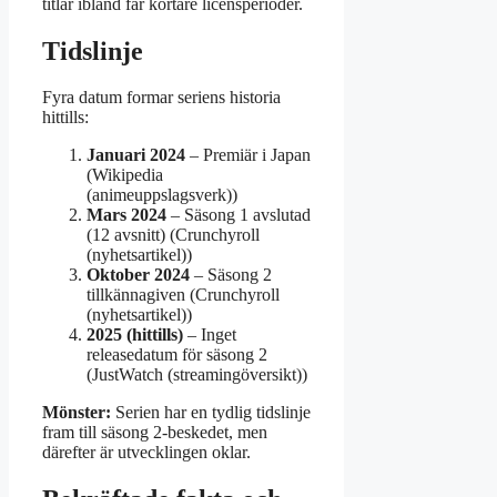
titlar ibland får kortare licensperioder.
Tidslinje
Fyra datum formar seriens historia
hittills:
Januari 2024
– Premiär i Japan
(Wikipedia
(animeuppslagsverk))
Mars 2024
– Säsong 1 avslutad
(12 avsnitt) (Crunchyroll
(nyhetsartikel))
Oktober 2024
– Säsong 2
tillkännagiven (Crunchyroll
(nyhetsartikel))
2025 (hittills)
– Inget
releasedatum för säsong 2
(JustWatch (streamingöversikt))
Mönster:
Serien har en tydlig tidslinje
fram till säsong 2-beskedet, men
därefter är utvecklingen oklar.