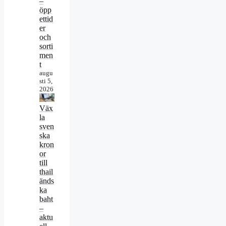
–
öpp
ettid
er
och
sorti
men
t
augu
sti 5,
2026
Väx
la
sven
ska
kron
or
till
thail
änds
ka
baht
–
aktu