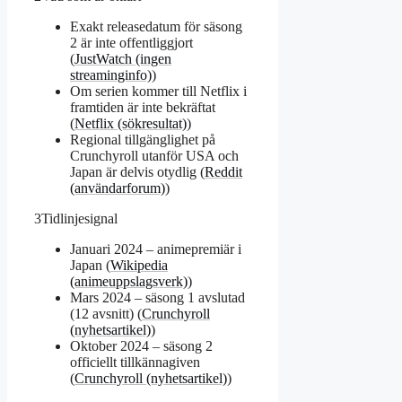
Exakt releasedatum för säsong
2 är inte offentliggjort
(
JustWatch (ingen
streaminginfo)
)
Om serien kommer till Netflix i
framtiden är inte bekräftat
(
Netflix (sökresultat)
)
Regional tillgänglighet på
Crunchyroll utanför USA och
Japan är delvis otydlig (
Reddit
(användarforum)
)
3
Tidlinjesignal
Januari 2024 – animepremiär i
Japan (
Wikipedia
(animeuppslagsverk)
)
Mars 2024 – säsong 1 avslutad
(12 avsnitt) (
Crunchyroll
(nyhetsartikel)
)
Oktober 2024 – säsong 2
officiellt tillkännagiven
(
Crunchyroll (nyhetsartikel)
)