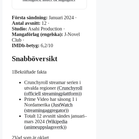
Första sändning:
Januari 2024 ·
Antal avsnitt:
12 ·
Studio:
Asahi Production ·
Mangaförlag (engelska):
J-Novel
Club ·
IMDb-betyg:
6,2/10
Snabböversikt
1
Bekräftade fakta
Crunchyroll streamar serien i
utvalda regioner (
Crunchyroll
(officiell streamingplattform)
)
Prime Video har säsong 1 i
Nordamerika (
JustWatch
(streamingaggregator)
)
Totalt 12 avsnitt sändes januari–
mars 2024 (
Wikipedia
(animeuppslagsverk)
)
2
Vad som är oklart