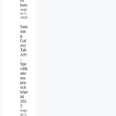
ell
kurs
augu
sti 5,
2026
Sam
sun
g
Gal
axy
Tab
A9+
–
Spe
cifik
atio
ner,
pris
och
köpr
åd
202
5
augu
sti 5,