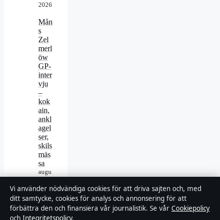
2026
Mån
s
Zel
merl
öw
GP-
inter
vju
–
kok
ain,
ankl
agel
ser,
skils
mäs
sa
augu
sti 5,
2026
Vi använder nödvändiga cookies för att driva sajten och, med
ditt samtycke, cookies för analys och annonsering för att
Räd
förbättra den och finansiera vår journalistik. Se vår
Cookiepolicy
dnin
och
Integritetspolicy
.