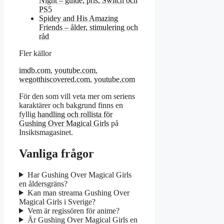
Night – guide, pris, Switch och
PS5
Spidey and His Amazing
Friends – ålder, stimulering och
råd
Fler källor
imdb.com
,
youtube.com
,
wegotthiscovered.com
,
youtube.com
För den som vill veta mer om seriens
karaktärer och bakgrund finns en
fyllig
handling och rollista för
Gushing Over Magical Girls
på
Insiktsmagasinet.
Vanliga frågor
Har Gushing Over Magical Girls
en åldersgräns?
Kan man streama Gushing Over
Magical Girls i Sverige?
Vem är regissören för anime?
Är Gushing Over Magical Girls en