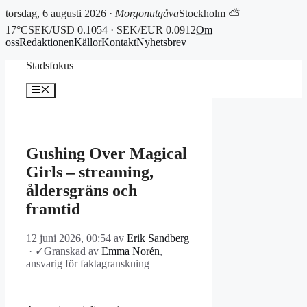
torsdag, 6 augusti 2026 ·
Morgonutgåva
Stockholm ⛅
17°C
SEK/USD 0.1054 · SEK/EUR 0.0912
Om
oss
Redaktionen
Källor
Kontakt
Nyhetsbrev
Hoppa
Stadsfokus
till
innehåll
Meny
Gushing Over Magical
Girls – streaming,
åldersgräns och
framtid
12 juni 2026, 00:54
av
Erik Sandberg
·
✓
Granskad av
Emma Norén
,
ansvarig för faktagranskning