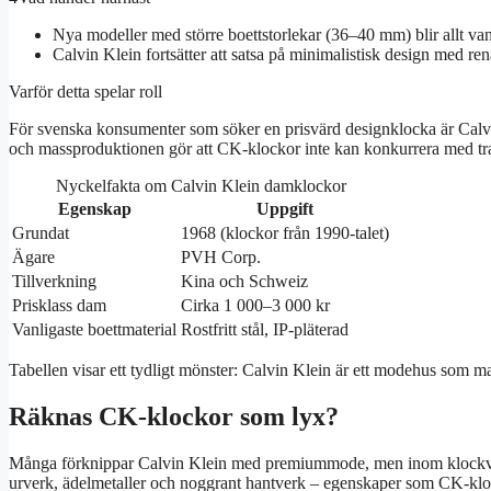
Nya modeller med större boettstorlekar (36–40 mm) blir allt van
Calvin Klein fortsätter att satsa på minimalistisk design med rena
Varför detta spelar roll
För svenska konsumenter som söker en prisvärd designklocka är Calvi
och massproduktionen gör att CK-klockor inte kan konkurrera med tra
Nyckelfakta om Calvin Klein damklockor
Egenskap
Uppgift
Grundat
1968 (klockor från 1990-talet)
Ägare
PVH Corp.
Tillverkning
Kina och Schweiz
Prisklass dam
Cirka 1 000–3 000 kr
Vanligaste boettmaterial
Rostfritt stål, IP-pläterad
Tabellen visar ett tydligt mönster: Calvin Klein är ett modehus som 
Räknas CK-klockor som lyx?
Många förknippar Calvin Klein med premiummode, men inom klockvärld
urverk, ädelmetaller och noggrant hantverk – egenskaper som CK-klo