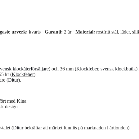
gaste urverk:
kvarts ·
Garanti:
2 år ·
Material:
rostfritt stål, läder, sil
svensk klockåterförsäljare
) och 36 mm (
Klockfeber, svensk klockbutik
).
5 kr (
Klockfeber
).
are (
Ditur
).
fört med Kina.
sk design.
talet (
Ditur
bekräftar att märket funnits på marknaden i årtionden).