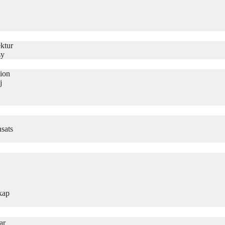
ktur
sy
tion
j
sats
kap
ar