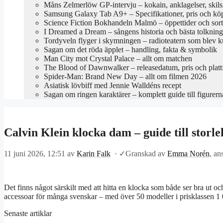
Måns Zelmerlöw GP-intervju – kokain, anklagelser, skil
Samsung Galaxy Tab A9+ – Specifikationer, pris och kö
Science Fiction Bokhandeln Malmö – öppettider och sor
I Dreamed a Dream – sångens historia och bästa tolkning
Tordyveln flyger i skymningen – radioteatern som blev k
Sagan om det röda äpplet – handling, fakta & symbolik
Man City mot Crystal Palace – allt om matchen
The Blood of Dawnwalker – releasedatum, pris och platt
Spider-Man: Brand New Day – allt om filmen 2026
Asiatisk lövbiff med Jennie Walldéns recept
Sagan om ringen karaktärer – komplett guide till figurern
Calvin Klein klocka dam – guide till storle
11 juni 2026, 12:51
av
Karin Falk
·
✓
Granskad av
Emma Norén
, an
Det finns något särskilt med att hitta en klocka som både ser bra ut o
accessoar för många svenskar – med över 50 modeller i prisklassen 1
Senaste artiklar