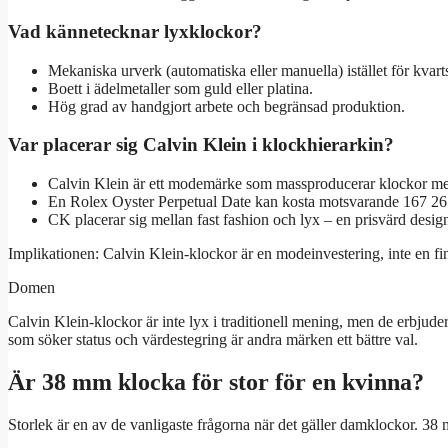
Vad kännetecknar lyxklockor?
Mekaniska urverk (automatiska eller manuella) istället för kvarts
Boett i ädelmetaller som guld eller platina.
Hög grad av handgjort arbete och begränsad produktion.
Var placerar sig Calvin Klein i klockhierarkin?
Calvin Klein är ett modemärke som massproducerar klockor med
En Rolex Oyster Perpetual Date kan kosta motsvarande 167 265
CK placerar sig mellan fast fashion och lyx – en prisvärd design
Implikationen: Calvin Klein-klockor är en modeinvestering, inte en fin
Domen
Calvin Klein-klockor är inte lyx i traditionell mening, men de erbjuder
som söker status och värdestegring är andra märken ett bättre val.
Är 38 mm klocka för stor för en kvinna?
Storlek är en av de vanligaste frågorna när det gäller damklockor. 38 