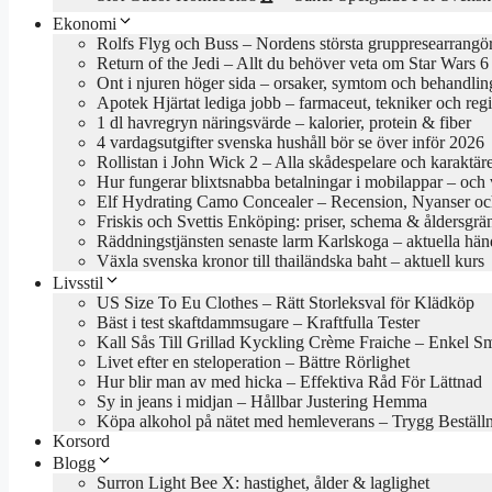
Ekonomi
Rolfs Flyg och Buss – Nordens största gruppresearrangö
Return of the Jedi – Allt du behöver veta om Star Wars 6
Ont i njuren höger sida – orsaker, symtom och behandlin
Apotek Hjärtat lediga jobb – farmaceut, tekniker och reg
1 dl havregryn näringsvärde – kalorier, protein & fiber
4 vardagsutgifter svenska hushåll bör se över inför 2026
Rollistan i John Wick 2 – Alla skådespelare och karaktär
Hur fungerar blixtsnabba betalningar i mobilappar – och va
Elf Hydrating Camo Concealer – Recension, Nyanser oc
Friskis och Svettis Enköping: priser, schema & åldersgrä
Räddningstjänsten senaste larm Karlskoga – aktuella hän
Växla svenska kronor till thailändska baht – aktuell kurs
Livsstil
US Size To Eu Clothes – Rätt Storleksval för Klädköp
Bäst i test skaftdammsugare – Kraftfulla Tester
Kall Sås Till Grillad Kyckling Crème Fraiche – Enkel S
Livet efter en steloperation – Bättre Rörlighet
Hur blir man av med hicka – Effektiva Råd För Lättnad
Sy in jeans i midjan – Hållbar Justering Hemma
Köpa alkohol på nätet med hemleverans – Trygg Beställ
Korsord
Blogg
Surron Light Bee X: hastighet, ålder & laglighet