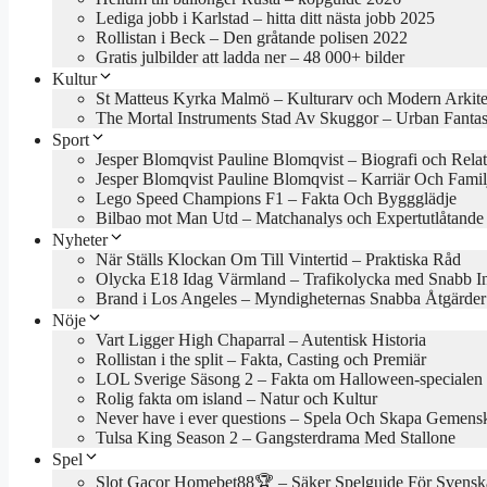
Lediga jobb i Karlstad – hitta ditt nästa jobb 2025
Rollistan i Beck – Den gråtande polisen 2022
Gratis julbilder att ladda ner – 48 000+ bilder
Kultur
St Matteus Kyrka Malmö – Kulturarv och Modern Arkite
The Mortal Instruments Stad Av Skuggor – Urban Fanta
Sport
Jesper Blomqvist Pauline Blomqvist – Biografi och Rela
Jesper Blomqvist Pauline Blomqvist – Karriär Och Famil
Lego Speed Champions F1 – Fakta Och Byggglädje
Bilbao mot Man Utd – Matchanalys och Expertutlåtande
Nyheter
När Ställs Klockan Om Till Vintertid – Praktiska Råd
Olycka E18 Idag Värmland – Trafikolycka med Snabb In
Brand i Los Angeles – Myndigheternas Snabba Åtgärder
Nöje
Vart Ligger High Chaparral – Autentisk Historia
Rollistan i the split – Fakta, Casting och Premiär
LOL Sverige Säsong 2 – Fakta om Halloween-specialen
Rolig fakta om island – Natur och Kultur
Never have i ever questions – Spela Och Skapa Gemens
Tulsa King Season 2 – Gangsterdrama Med Stallone
Spel
Slot Gacor Homebet88🏆 – Säker Spelguide För Svensk