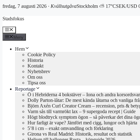
fredag, 7 augusti 2026 ·
Kvällsutgåva
Stockholm ⛅ 17°C
SEK/USD 0
Hoppa
Stadsfokus
till
innehåll
Meny
Meny
Hem
Cookie Policy
Historia
Kontakt
Nyhetsbrev
Om oss
Tipsa oss
Reportage
Ö i Hebriderna 4 bokstäver – Iona och andra korsordsvar
Dolly Parton-låtar: De mest kända låtarna och vanliga fr
Björn Axén Curl Creator Cream – recension, pris & bety
Varm sås till varmrökt lax – 9 supergoda recept | Guide
Högt blodtryck symptom ögon – så påverkar det dina ög
Hur farligt är vape? Jämfört med cigg, lungor och hjärta
5’8 i cm – exakt omvandling och förklaring
Girona vs Real Madrid: Historik, resultat och statistik
Helium till ballonger Rusta – köpguide 2026