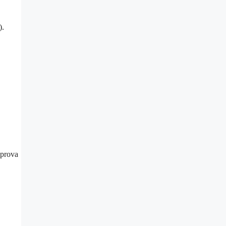
).
 prova