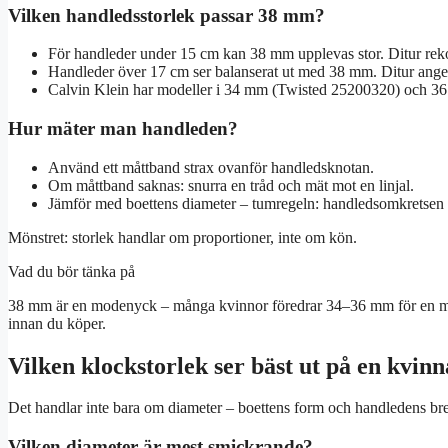
Vilken handledsstorlek passar 38 mm?
För handleder under 15 cm kan 38 mm upplevas stor. Ditur re
Handleder över 17 cm ser balanserat ut med 38 mm. Ditur anger
Calvin Klein har modeller i 34 mm (Twisted 25200320) och 
Hur mäter man handleden?
Använd ett måttband strax ovanför handledsknotan.
Om måttband saknas: snurra en tråd och mät mot en linjal.
Jämför med boettens diameter – tumregeln: handledsomkretsen b
Mönstret: storlek handlar om proportioner, inte om kön.
Vad du bör tänka på
38 mm är en modenyck – många kvinnor föredrar 34–36 mm för en mer t
innan du köper.
Vilken klockstorlek ser bäst ut på en kvin
Det handlar inte bara om diameter – boettens form och handledens bre
Vilken diameter är mest smickrande?