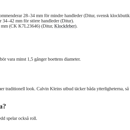
kommenderar 28–34 mm för mindre handleder (Ditur, svensk klockbutik
 34–42 mm för större handleder (Ditur).
36 mm (CK K7L23646) (Ditur,
Klockfeber
).
ör vara minst 1,5 gånger boettens diameter.
raditionell look. Calvin Kleins utbud täcker båda ytterligheterna, så
na?
dd spelar också roll.