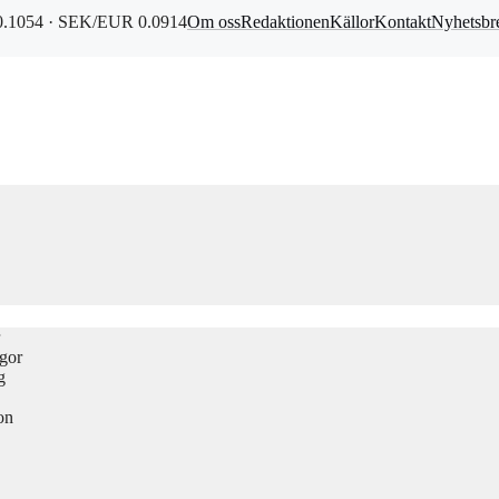
.1054 · SEK/EUR 0.0914
Om oss
Redaktionen
Källor
Kontakt
Nyhetsbr
ågor
g
on