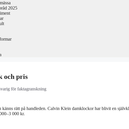
smässa
pråd 2025
timent
ar
ult
formar
a
k och pris
svarig för faktagranskning
ch känns rätt på handleden. Calvin Klein damklockor har blivit en självk
 000–3 000 kr.