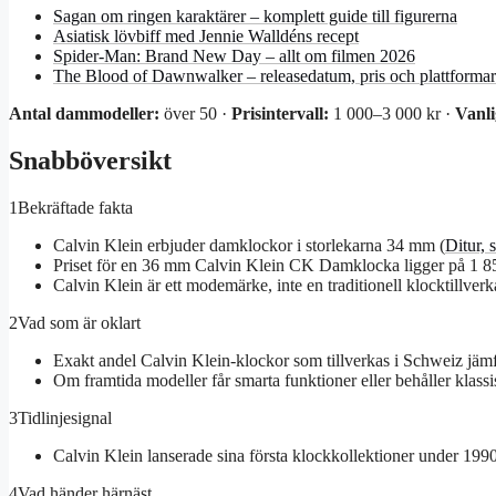
Sagan om ringen karaktärer – komplett guide till figurerna
Asiatisk lövbiff med Jennie Walldéns recept
Spider-Man: Brand New Day – allt om filmen 2026
The Blood of Dawnwalker – releasedatum, pris och plattformar
Antal dammodeller:
över 50 ·
Prisintervall:
1 000–3 000 kr ·
Vanli
Snabböversikt
1
Bekräftade fakta
Calvin Klein erbjuder damklockor i storlekarna 34 mm (
Ditur, 
Priset för en 36 mm Calvin Klein CK Damklocka ligger på 1 85
Calvin Klein är ett modemärke, inte en traditionell klocktillverk
2
Vad som är oklart
Exakt andel Calvin Klein-klockor som tillverkas i Schweiz jäm
Om framtida modeller får smarta funktioner eller behåller klassi
3
Tidlinjesignal
Calvin Klein lanserade sina första klockkollektioner under 1990-
4
Vad händer härnäst