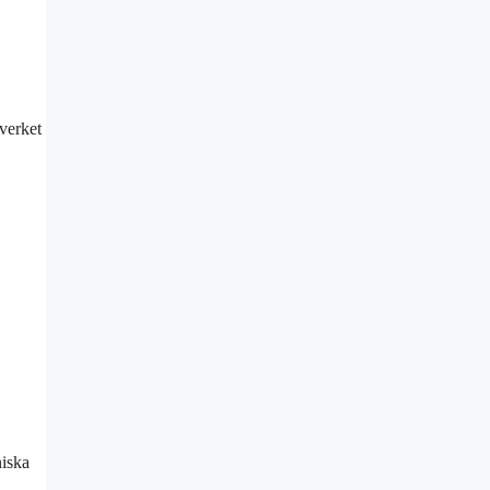
verket
niska