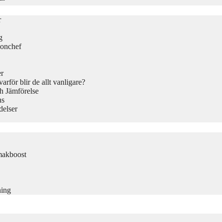
r
g
ionchef
er
rför blir de allt vanligare?
h Jämförelse
ns
delser
makboost
ning