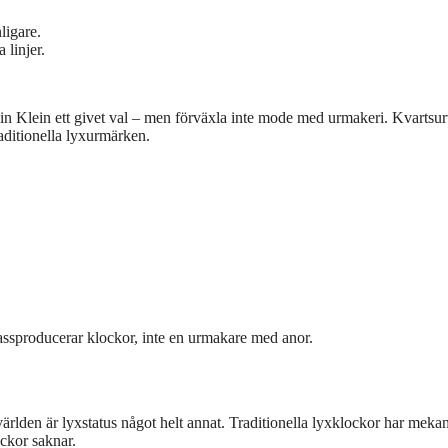
ligare.
 linjer.
n Klein ett givet val – men förväxla inte mode med urmakeri. Kvartsur
ditionella lyxurmärken.
massproducerar klockor, inte en urmakare med anor.
en är lyxstatus något helt annat. Traditionella lyxklockor har meka
ckor saknar.