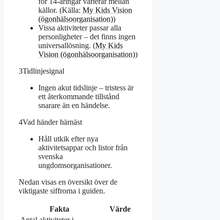
för 14-åringar varierar mellan
källor. (Källa:
My Kids Vision
(ögonhälsoorganisation)
)
Vissa aktiviteter passar alla
personligheter – det finns ingen
universallösning. (
My Kids
Vision (ögonhälsoorganisation)
)
3
Tidlinjesignal
Ingen akut tidslinje – tristess är
ett återkommande tillstånd
snarare än en händelse.
4
Vad händer härnäst
Håll utkik efter nya
aktivitetsappar och listor från
svenska
ungdomsorganisationer.
Nedan visas en översikt över de
viktigaste siffrorna i guiden.
Fakta
Värde
Antal aktiviteter i