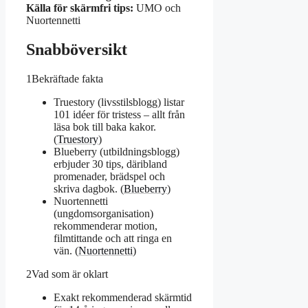
Källa för skärmfri tips:
UMO och
Nuortennetti
Snabböversikt
1
Bekräftade fakta
Truestory (livsstilsblogg) listar
101 idéer för tristess – allt från
läsa bok till baka kakor.
(
Truestory
)
Blueberry (utbildningsblogg)
erbjuder 30 tips, däribland
promenader, brädspel och
skriva dagbok. (
Blueberry
)
Nuortennetti
(ungdomsorganisation)
rekommenderar motion,
filmtittande och att ringa en
vän. (
Nuortennetti
)
2
Vad som är oklart
Exakt rekommenderad skärmtid