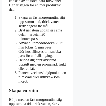
känslan av att tiden bara försvinner.
Här är stegen för en mer produktiv
dag:
Skapa en fast morgonrutin: stig
upp samma tid, drick vatten,
skriv dagens tre mål.
Bryt ner stora uppgifter i små
delar – arbeta i 20-
minuterspass.
Använd Pomodoro-teknik: 25
min fokus, 5 min paus.
Gör hushållssysslor i snabba
pass för att hålla igång.
Belöna dig efter avklarad
uppgift med en promenad, frukt
eller en låt.
Planera veckans höjdpunkt – en
filmkväll eller utflykt – som
morot.
Skapa en rutin
Börja med en fast morgonrutin: stig
upp samma tid, drick vatten, skriv