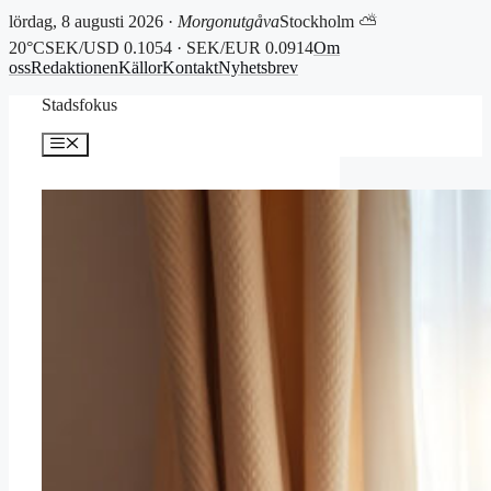
lördag, 8 augusti 2026 ·
Morgonutgåva
Stockholm ⛅
20°C
SEK/USD 0.1054 · SEK/EUR 0.0914
Om
oss
Redaktionen
Källor
Kontakt
Nyhetsbrev
Hoppa
Stadsfokus
till
innehåll
Meny