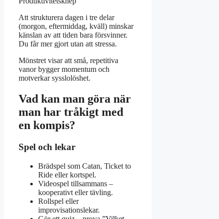
Produktivitetsknep
Att strukturera dagen i tre delar
(morgon, eftermiddag, kväll) minskar
känslan av att tiden bara försvinner.
Du får mer gjort utan att stressa.
Mönstret visar att små, repetitiva
vanor bygger momentum och
motverkar sysslolöshet.
Vad kan man göra när
man har tråkigt med
en kompis?
Spel och lekar
Brädspel som Catan, Ticket to
Ride eller kortspel.
Videospel tillsammans –
kooperativt eller tävling.
Rollspel eller
improvisationslekar.
Gör ett quiz – prova
”Vilket