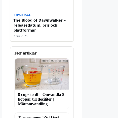
REPORTAGE
The Blood of Dawnwalker –
releasedatum, pris och
plattformar
7 aug 2026
Fler artiklar
8 cups to dl – Omvandla 8
koppar till deciliter |
Måttomvandling
Termosmugg bäst i test