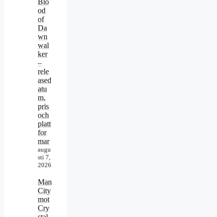
Blo
od
of
Da
wn
wal
ker
–
rele
ased
atu
m,
pris
och
platt
for
mar
augu
sti 7,
2026
Man
City
mot
Cry
stal