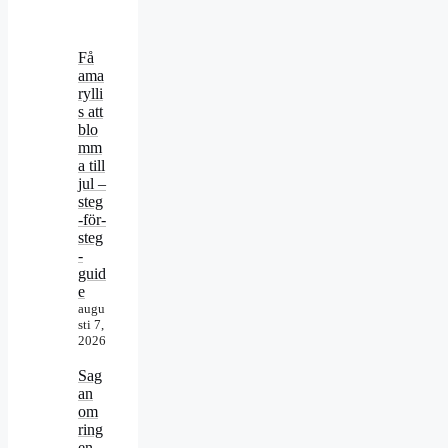
Få
ama
rylli
s att
blo
mm
a till
jul –
steg
-för-
steg
-
guid
e
augu
sti 7,
2026
Sag
an
om
ring
en