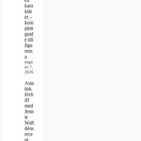
kara
ktär
er –
kom
plett
guid
e till
figu
rern
a
augu
sti 7,
2026
Asia
tisk
lövb
iff
med
Jenn
ie
Wall
déns
rece
pt