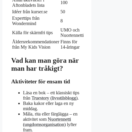
100
Aftonbladets lista
Idéer från kurser.se
50
Experttips från
8
Wondermind
UMO och
Källa för skärmfri tips
Nuortennetti
Åldersrekommendationer
Finns för
från My Kids Vision
14-åringar
Vad kan man göra när
man har tråkigt?
Aktiviteter för ensam tid
Läsa en bok – ett klassiskt tips
från
Truestory (livsstilsblogg)
.
Baka kakor eller laga en ny
middag.
Måla, rita eller färglägga – en
aktivitet som
Nuortennetti
(ungdomsorganisation)
lyfter
fram.