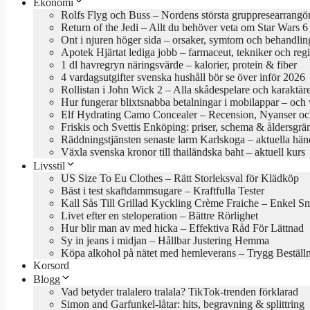
Ekonomi
Rolfs Flyg och Buss – Nordens största gruppresearrangö
Return of the Jedi – Allt du behöver veta om Star Wars 6
Ont i njuren höger sida – orsaker, symtom och behandlin
Apotek Hjärtat lediga jobb – farmaceut, tekniker och reg
1 dl havregryn näringsvärde – kalorier, protein & fiber
4 vardagsutgifter svenska hushåll bör se över inför 2026
Rollistan i John Wick 2 – Alla skådespelare och karaktär
Hur fungerar blixtsnabba betalningar i mobilappar – och va
Elf Hydrating Camo Concealer – Recension, Nyanser oc
Friskis och Svettis Enköping: priser, schema & åldersgrä
Räddningstjänsten senaste larm Karlskoga – aktuella hän
Växla svenska kronor till thailändska baht – aktuell kurs
Livsstil
US Size To Eu Clothes – Rätt Storleksval för Klädköp
Bäst i test skaftdammsugare – Kraftfulla Tester
Kall Sås Till Grillad Kyckling Crème Fraiche – Enkel S
Livet efter en steloperation – Bättre Rörlighet
Hur blir man av med hicka – Effektiva Råd För Lättnad
Sy in jeans i midjan – Hållbar Justering Hemma
Köpa alkohol på nätet med hemleverans – Trygg Beställ
Korsord
Blogg
Vad betyder tralalero tralala? TikTok-trenden förklarad
Simon and Garfunkel-låtar: hits, begravning & splittring