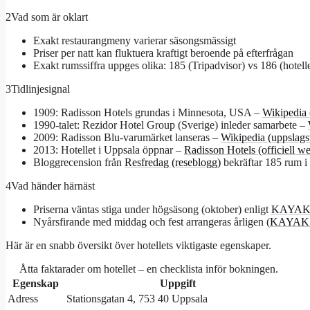
2
Vad som är oklart
Exakt restaurangmeny varierar säsongsmässigt
Priser per natt kan fluktuera kraftigt beroende på efterfrågan
Exakt rumssiffra uppges olika: 185 (Tripadvisor) vs 186 (hotelle
3
Tidlinjesignal
1909: Radisson Hotels grundas i Minnesota, USA –
Wikipedia 
1990-talet: Rezidor Hotel Group (Sverige) inleder samarbete –
2009: Radisson Blu-varumärket lanseras –
Wikipedia (uppslags
2013: Hotellet i Uppsala öppnar –
Radisson Hotels (officiell w
Bloggrecension från
Resfredag (reseblogg)
bekräftar 185 rum i 
4
Vad händer härnäst
Priserna väntas stiga under högsäsong (oktober) enligt
KAYAK (
Nyårsfirande med middag och fest arrangeras årligen (
KAYAK (
Här är en snabb översikt över hotellets viktigaste egenskaper.
Åtta faktarader om hotellet – en checklista inför bokningen.
Egenskap
Uppgift
Adress
Stationsgatan 4, 753 40 Uppsala