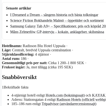
Senaste artiklar
I Dreamed a Dream – sångens historia och bästa tolkningar
Science Fiction Bokhandeln Malmö – öppettider och sortiment
Samsung Galaxy Tab A9+ – Specifikationer, pris och köpråd 2
Måns Zelmerlöw GP-intervju – kokain, anklagelser, skilsmässa
Hotellnamn:
Radisson Blu Hotel Uppsala ·
Läge:
Centralt, bredvid Uppsala centralstation ·
Stjärnklassificering:
4 stjärnor ·
Antal rum:
186 ·
Genomsnittligt pris per natt:
Cirka 1 200–1 800 SEK ·
Frukost ingår:
Ja, mot tillägg (cirka 195 SEK)
Snabböversikt
1
Bekräftade fakta
4-stjärnigt hotell enligt
Hotels.com (bokningssajt)
och
KAYAK (p
Adress: Stationsgatan 4 enligt
Radisson Hotels (officiell webbpl
185–186 rum enligt
Tripadvisor (användarrecensionssajt)