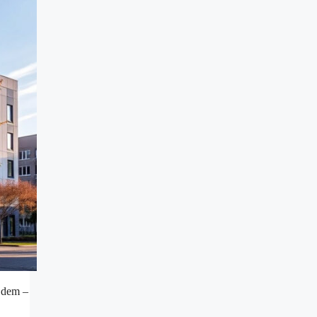
v dem –