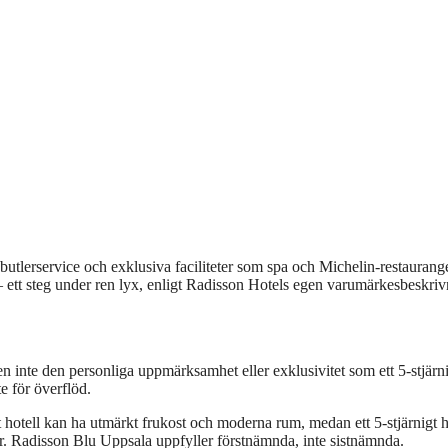
 butlerservice och exklusiva faciliteter som spa och Michelin-restaurange
 ett steg under ren lyx, enligt Radisson Hotels egen varumärkesbeskri
n inte den personliga uppmärksamhet eller exklusivitet som ett 5-stjärn
te för överflöd.
gt hotell kan ha utmärkt frukost och moderna rum, medan ett 5-stjärnigt h
er. Radisson Blu Uppsala uppfyller förstnämnda, inte sistnämnda.