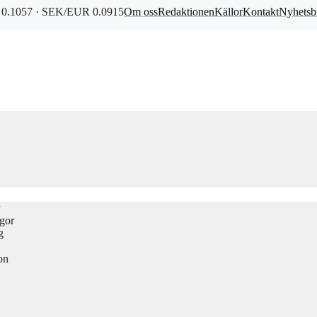
0.1057 · SEK/EUR 0.0915
Om oss
Redaktionen
Källor
Kontakt
Nyhetsb
ågor
g
on