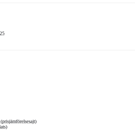
025
risjämförelsesajt)
ats)