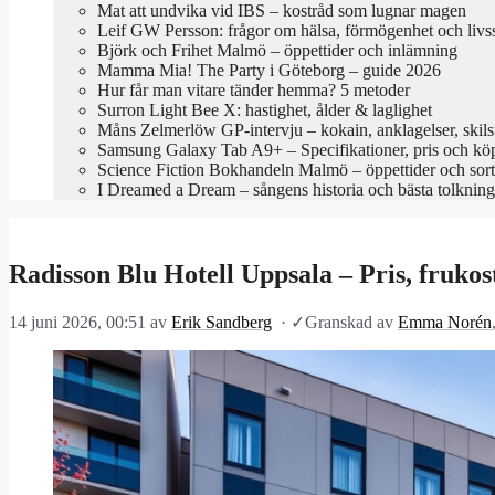
Mat att undvika vid IBS – kostråd som lugnar magen
Leif GW Persson: frågor om hälsa, förmögenhet och livss
Björk och Frihet Malmö – öppettider och inlämning
Mamma Mia! The Party i Göteborg – guide 2026
Hur får man vitare tänder hemma? 5 metoder
Surron Light Bee X: hastighet, ålder & laglighet
Måns Zelmerlöw GP-intervju – kokain, anklagelser, skil
Samsung Galaxy Tab A9+ – Specifikationer, pris och kö
Science Fiction Bokhandeln Malmö – öppettider och sor
I Dreamed a Dream – sångens historia och bästa tolkning
Radisson Blu Hotell Uppsala – Pris, frukos
14 juni 2026, 00:51
av
Erik Sandberg
·
✓
Granskad av
Emma Norén