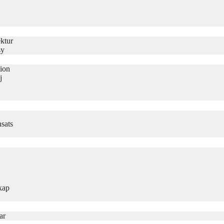
ktur
sy
tion
j
sats
kap
ar