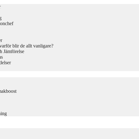
r
g
ionchef
er
rför blir de allt vanligare?
h Jämförelse
ns
delser
makboost
ning