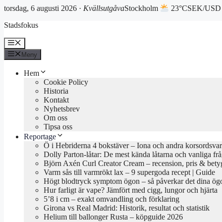
torsdag, 6 augusti 2026 ·
Kvällsutgåva
Stockholm
23°C
SEK/USD 
Hoppa
Stadsfokus
till
innehåll
Meny
Meny
Hem
Cookie Policy
Historia
Kontakt
Nyhetsbrev
Om oss
Tipsa oss
Reportage
Ö i Hebriderna 4 bokstäver – Iona och andra korsordsvar
Dolly Parton-låtar: De mest kända låtarna och vanliga fr
Björn Axén Curl Creator Cream – recension, pris & bety
Varm sås till varmrökt lax – 9 supergoda recept | Guide
Högt blodtryck symptom ögon – så påverkar det dina ög
Hur farligt är vape? Jämfört med cigg, lungor och hjärta
5’8 i cm – exakt omvandling och förklaring
Girona vs Real Madrid: Historik, resultat och statistik
Helium till ballonger Rusta – köpguide 2026