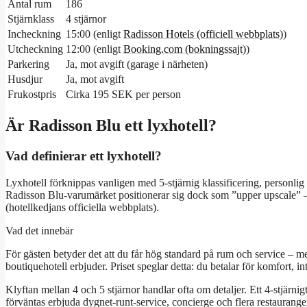
Antal rum
186
Stjärnklass
4 stjärnor
Incheckning
15:00 (enligt
Radisson Hotels (officiell webbplats)
)
Utcheckning
12:00 (enligt
Booking.com (bokningssajt)
)
Parkering
Ja, mot avgift (garage i närheten)
Husdjur
Ja, mot avgift
Frukostpris
Cirka 195 SEK per person
Är Radisson Blu ett lyxhotell?
Vad definierar ett lyxhotell?
Lyxhotell förknippas vanligen med 5-stjärnig klassificering, personlig
Radisson Blu-varumärket positionerar sig dock som ”upper upscale” –
(hotellkedjans officiella webbplats).
Vad det innebär
För gästen betyder det att du får hög standard på rum och service – me
boutiquehotell erbjuder. Priset speglar detta: du betalar för komfort, in
Klyftan mellan 4 och 5 stjärnor handlar ofta om detaljer. Ett 4-stjärni
förväntas erbjuda dygnet-runt-service, concierge och flera restaurang