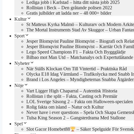
Lediga jobb i Karlstad – hitta ditt nästa jobb 2025
Rollistan i Beck – Den gråtande polisen 2022
Gratis julbilder att ladda ner – 48 000+ bilder
Kultur
St Matteus Kyrka Malmö – Kulturarv och Modern Arkite
The Mortal Instruments Stad Av Skuggor – Urban Fanta
Sport
Jesper Blomqvist Pauline Blomqvist – Biografi och Rela
Jesper Blomqvist Pauline Blomqvist – Karriär Och Famil
Lego Speed Champions F1 – Fakta Och Byggglädje
Bilbao mot Man Utd – Matchanalys och Expertutlåtande
Nyheter
När Ställs Klockan Om Till Vintertid – Praktiska Råd
Olycka E18 Idag Värmland – Trafikolycka med Snabb In
Brand i Los Angeles – Myndigheternas Snabba Åtgärder
Nöje
Vart Ligger High Chaparral – Autentisk Historia
Rollistan i the split – Fakta, Casting och Premiär
LOL Sverige Säsong 2 – Fakta om Halloween-specialen
Rolig fakta om island – Natur och Kultur
Never have i ever questions – Spela Och Skapa Gemens
Tulsa King Season 2 – Gangsterdrama Med Stallone
Spel
Slot Gacor Homebet88
– Säker Spelguide För Svensk