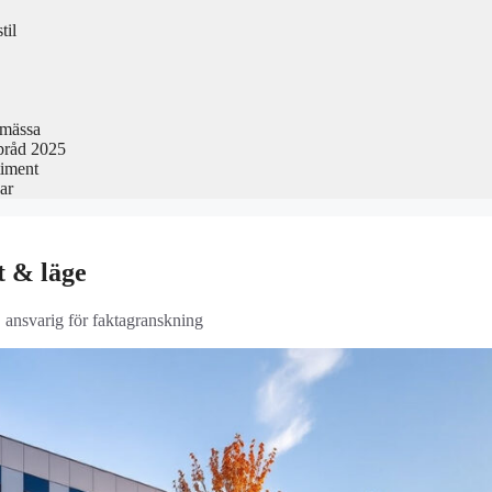
til
smässa
pråd 2025
timent
ar
t & läge
, ansvarig för faktagranskning