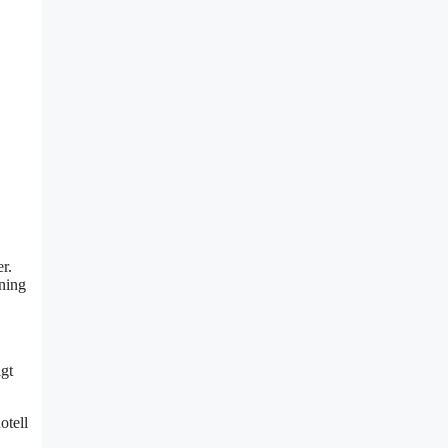
r.
vning
igt
otell