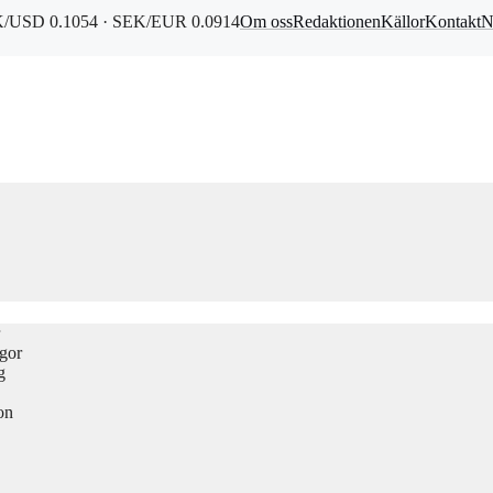
/USD 0.1054 · SEK/EUR 0.0914
Om oss
Redaktionen
Källor
Kontakt
N
ågor
g
on