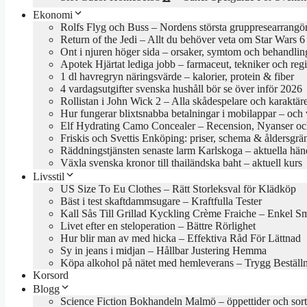
Ekonomi
Rolfs Flyg och Buss – Nordens största gruppresearrangö
Return of the Jedi – Allt du behöver veta om Star Wars 6
Ont i njuren höger sida – orsaker, symtom och behandlin
Apotek Hjärtat lediga jobb – farmaceut, tekniker och reg
1 dl havregryn näringsvärde – kalorier, protein & fiber
4 vardagsutgifter svenska hushåll bör se över inför 2026
Rollistan i John Wick 2 – Alla skådespelare och karaktär
Hur fungerar blixtsnabba betalningar i mobilappar – och va
Elf Hydrating Camo Concealer – Recension, Nyanser oc
Friskis och Svettis Enköping: priser, schema & åldersgrä
Räddningstjänsten senaste larm Karlskoga – aktuella hän
Växla svenska kronor till thailändska baht – aktuell kurs
Livsstil
US Size To Eu Clothes – Rätt Storleksval för Klädköp
Bäst i test skaftdammsugare – Kraftfulla Tester
Kall Sås Till Grillad Kyckling Crème Fraiche – Enkel S
Livet efter en steloperation – Bättre Rörlighet
Hur blir man av med hicka – Effektiva Råd För Lättnad
Sy in jeans i midjan – Hållbar Justering Hemma
Köpa alkohol på nätet med hemleverans – Trygg Beställ
Korsord
Blogg
Science Fiction Bokhandeln Malmö – öppettider och sor