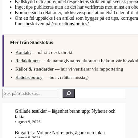
Källskydd och anonymitet respekteras strikt enligt svensk press
Inget tips publiceras utan att det har verifierats mot minst en 
Kommersiella relationer, inklusive sponsrat innehåll eller affilia
Om ett fel upptäcks i en artikel som bygger på ett tips, korrige
finns beskriven på
/corrections-policy/
.
Mer från Stadsfokus
Kontakt
— nå rätt desk direkt
Redaktionen
— de namngivna redaktörerna bakom vår bevakn
Källor & standarder
— hur vi verifierar vår rapportering
Rättelsepolicy
— hur vi rättar misstag
Sök
Grillade testiklar – lägenhet brann upp: Nyheter och
fakta
augusti 9, 2026
Bugatti La Voiture Noire: pris, ägare och fakta
augusti 8, 2026