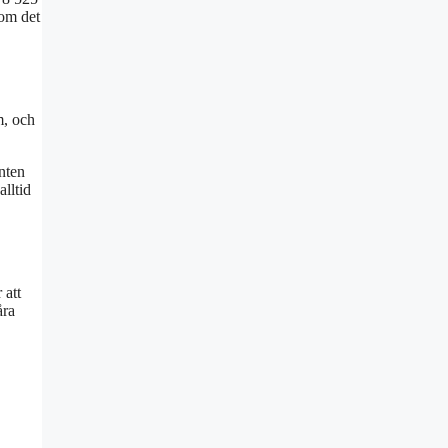
 om det
m, och
enten
lltid
 att
åra