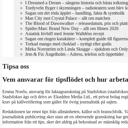
I Dreamed a Dream – sångens historia och bästa tolkning
Tordyveln flyger i skymningen – radioteatern som blev k
Sagan om det röda äpplet – handling, fakta & symbolik
Man City mot Crystal Palace – allt om matchen
The Blood of Dawnwalker – releasedatum, pris och platt
Spider-Man: Brand New Day – allt om filmen 2026
Asiatisk lövbiff med Jennie Walldéns recept
Sagan om ringen karaktärer – komplett guide till figurern
Torkad mango med choklad – nyttigt eller godis
Mirka Norrström och Linda Skugge – sjukdom och Only
Jem & Fix Ängelholm – Adress, telefon och öppettider
Tipsa oss
Vem ansvarar för tipsflödet och hur arbet
Emma Norén, ansvarig för faktagranskning på Stadsfokus (stadsfokus.se
Stadsfokus ägs och drivs av Ekudden Media Ltd., ett privat bolag regi
krav på källverifiering som gäller för övrig journalistik på sajten.
Redaktionen tar emot tips från allmänheten, källor och branschfolk. V
journalistisk publicering sker utan att en oberoende granskning har g
information från ett tips, sker det aldrig på bekostnad av mänsklig red