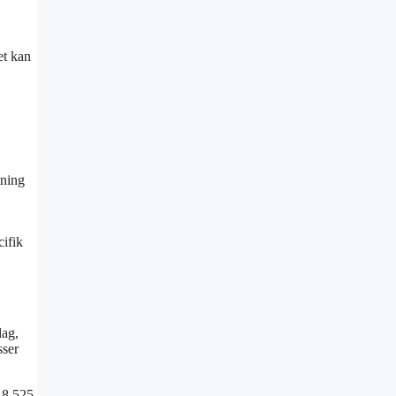
et kan
tning
cifik
lag,
sser
6 8 525