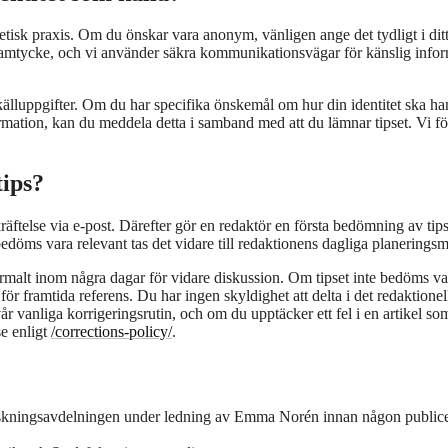
etisk praxis. Om du önskar vara anonym, vänligen ange det tydligt i dit
 samtycke, och vi använder säkra kommunikationsvägar för känslig info
älluppgifter. Om du har specifika önskemål om hur din identitet ska han
rmation, kan du meddela detta i samband med att du lämnar tipset. Vi fö
tips?
kräftelse via e-post. Därefter gör en redaktör en första bedömning av tips
bedöms vara relevant tas det vidare till redaktionens dagliga planeringsm
normalt inom några dagar för vidare diskussion. Om tipset inte bedöms va
ör framtida referens. Du har ingen skyldighet att delta i det redaktionel
 vår vanliga korrigeringsrutin, och om du upptäcker ett fel i en artikel so
se enligt
/corrections-policy/
.
anskningsavdelningen under ledning av Emma Norén innan någon public