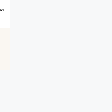
ser.
om