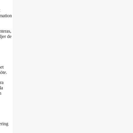
t
rmation
teras,
ljer de
et
öte.
ra
la
m
ering