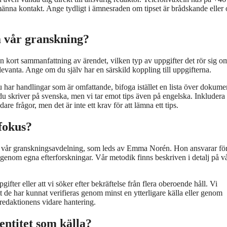
änna kontakt. Ange tydligt i ämnesraden om tipset är brådskande eller
ta vår granskning?
 en kort sammanfattning av ärendet, vilken typ av uppgifter det rör sig o
evanta. Ange om du själv har en särskild koppling till uppgifterna.
du har handlingar som är omfattande, bifoga istället en lista över dokum
u skriver på svenska, men vi tar emot tips även på engelska. Inkludera a
e frågor, men det är inte ett krav för att lämna ett tips.
sfokus?
ill vår granskningsavdelning, som leds av Emma Norén. Hon ansvarar för
r genom egna efterforskningar. Vår metodik finns beskriven i detalj på v
fter eller att vi söker efter bekräftelse från flera oberoende håll. Vi
tt de har kunnat verifieras genom minst en ytterligare källa eller genom
redaktionens vidare hantering.
dentitet som källa?