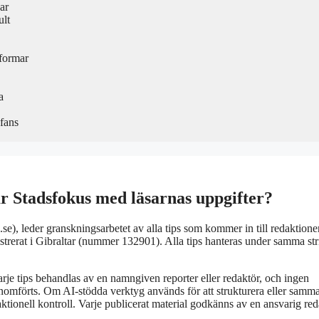
ar
ult
formar
a
fans
ar Stadsfokus med läsarnas uppgifter?
), leder granskningsarbetet av alla tips som kommer in till redaktione
strerat i Gibraltar (nummer 132901). Alla tips hanteras under samma str
arje tips behandlas av en namngiven reporter eller redaktör, och ingen
enomförts. Om AI-stödda verktyg används för att strukturera eller samma
aktionell kontroll. Varje publicerat material godkänns av en ansvarig red