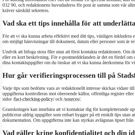
032 90, och redaktionens huvudadress för post är samma som vår allm
kräver särskild sekretess.
Vad ska ett tips innehålla för att underlät
För att vi ska kunna arbeta effektivt med ditt tips, vänligen inkludera
om möjligt hänvisningar till dokument, datum eller personer som är rel
Undvik att bifoga stora filer utan att först kontakta redaktionen. Om 
eller en kort beskrivning. För e-postmeddelanden är det en fördel om d
dina kontaktuppgifter om du önskar att vi ska kunna återkomma för vidar
Hur går verifieringsprocessen till på Stad
Varje tips som bedöms vara av redaktionellt intresse skickas vidare t
uppgifterna kontrolleras mot oberoende källor, offentliga register elle
sidor
/fact-checking-policy/
och
/sources/
.
Granskningen kan innebära att vi kontaktar dig för kompletterande uppgi
publicerar aldrig uppgifter som enbart bygger på ett enskilt tips utan a
dokumentation. Om uppgifterna inte kan styrkas avlägsnas tipset från 
Vad gäller kring konfidentialitet och din i