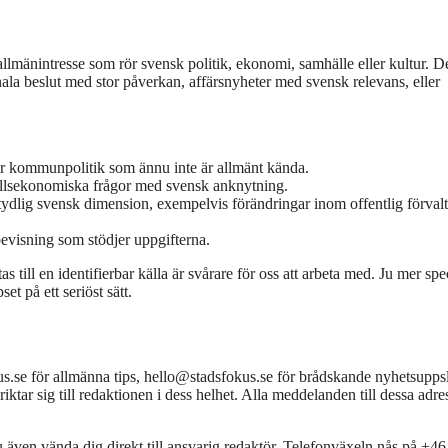
 allmänintresse som rör svensk politik, ekonomi, samhälle eller kultur. D
a beslut med stor påverkan, affärsnyheter med svensk relevans, eller
ler kommunpolitik som ännu inte är allmänt kända.
ållsekonomiska frågor med svensk anknytning.
n tydlig svensk dimension, exempelvis förändringar inom offentlig förval
 bevisning som stödjer uppgifterna.
 till en identifierbar källa är svårare för oss att arbeta med. Ju mer spe
et på ett seriöst sätt.
kus.se för allmänna tips, hello@stadsfokus.se för brådskande nyhetsupps
tar sig till redaktionen i dess helhet. Alla meddelanden till dessa adre
u även vända dig direkt till ansvarig redaktör. Telefonväxeln nås på +4