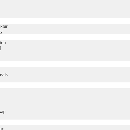
ktur
sy
tion
j
sats
kap
ar