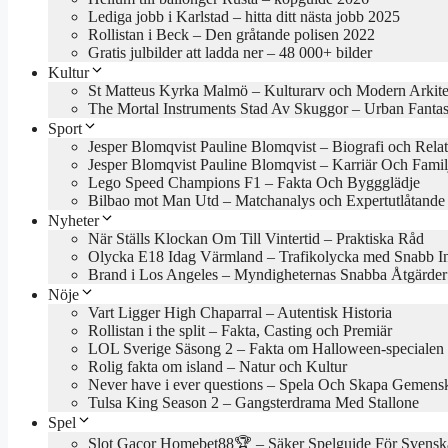
Lediga jobb i Karlstad – hitta ditt nästa jobb 2025
Rollistan i Beck – Den gråtande polisen 2022
Gratis julbilder att ladda ner – 48 000+ bilder
Kultur
St Matteus Kyrka Malmö – Kulturarv och Modern Arkite
The Mortal Instruments Stad Av Skuggor – Urban Fanta
Sport
Jesper Blomqvist Pauline Blomqvist – Biografi och Rela
Jesper Blomqvist Pauline Blomqvist – Karriär Och Famil
Lego Speed Champions F1 – Fakta Och Byggglädje
Bilbao mot Man Utd – Matchanalys och Expertutlåtande
Nyheter
När Ställs Klockan Om Till Vintertid – Praktiska Råd
Olycka E18 Idag Värmland – Trafikolycka med Snabb In
Brand i Los Angeles – Myndigheternas Snabba Åtgärder
Nöje
Vart Ligger High Chaparral – Autentisk Historia
Rollistan i the split – Fakta, Casting och Premiär
LOL Sverige Säsong 2 – Fakta om Halloween-specialen
Rolig fakta om island – Natur och Kultur
Never have i ever questions – Spela Och Skapa Gemens
Tulsa King Season 2 – Gangsterdrama Med Stallone
Spel
Slot Gacor Homebet88🏆 – Säker Spelguide För Svensk