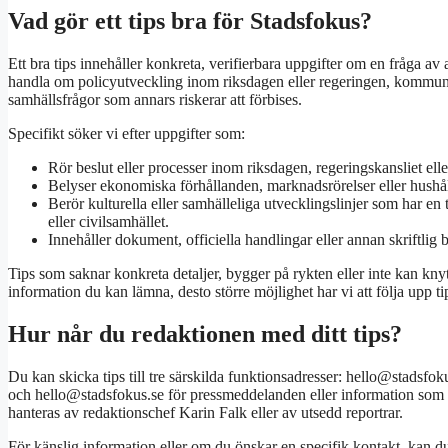
Vad gör ett tips bra för Stadsfokus?
Ett bra tips innehåller konkreta, verifierbara uppgifter om en fråga av
handla om policyutveckling inom riksdagen eller regeringen, kommunal
samhällsfrågor som annars riskerar att förbises.
Specifikt söker vi efter uppgifter som:
Rör beslut eller processer inom riksdagen, regeringskansliet el
Belyser ekonomiska förhållanden, marknadsrörelser eller hush
Berör kulturella eller samhälleliga utvecklingslinjer som har e
eller civilsamhället.
Innehåller dokument, officiella handlingar eller annan skriftlig
Tips som saknar konkreta detaljer, bygger på rykten eller inte kan knytas
information du kan lämna, desto större möjlighet har vi att följa upp tips
Hur når du redaktionen med ditt tips?
Du kan skicka tips till tre särskilda funktionsadresser: hello@stadsfo
och hello@stadsfokus.se för pressmeddelanden eller information som rik
hanteras av redaktionschef Karin Falk eller av utsedd reportrar.
För känslig information eller om du önskar en specifik kontakt, kan d