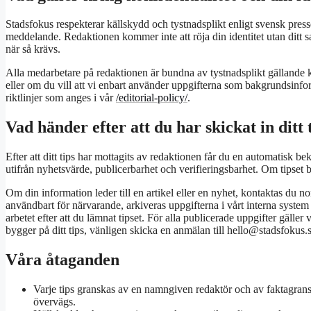
Stadsfokus respekterar källskydd och tystnadsplikt enligt svensk press
meddelande. Redaktionen kommer inte att röja din identitet utan ditt
när så krävs.
Alla medarbetare på redaktionen är bundna av tystnadsplikt gällande k
eller om du vill att vi enbart använder uppgifterna som bakgrundsinfo
riktlinjer som anges i vår
/editorial-policy/
.
Vad händer efter att du har skickat in ditt 
Efter att ditt tips har mottagits av redaktionen får du en automatisk be
utifrån nyhetsvärde, publicerbarhet och verifieringsbarhet. Om tipset 
Om din information leder till en artikel eller en nyhet, kontaktas du 
användbart för närvarande, arkiveras uppgifterna i vårt interna system f
arbetet efter att du lämnat tipset. För alla publicerade uppgifter gäller
bygger på ditt tips, vänligen skicka en anmälan till hello@stadsfokus.
Våra åtaganden
Varje tips granskas av en namngiven redaktör och av faktagr
övervägs.