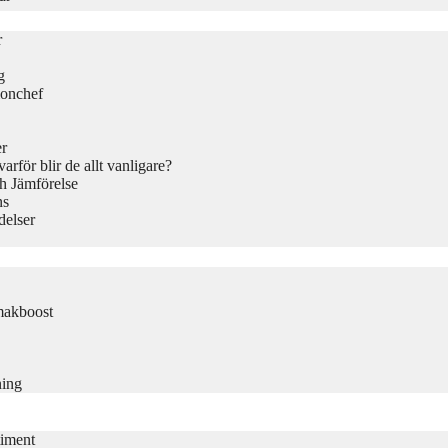
r
g
ionchef
er
rför blir de allt vanligare?
h Jämförelse
ns
delser
makboost
ning
timent