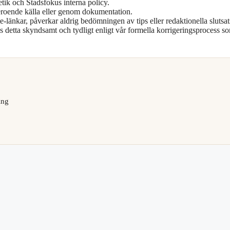
etik och Stadsfokus interna policy.
oberoende källa eller genom dokumentation.
te-länkar, påverkar aldrig bedömningen av tips eller redaktionella slutsat
ras detta skyndsamt och tydligt enligt vår formella korrigeringsprocess s
ing