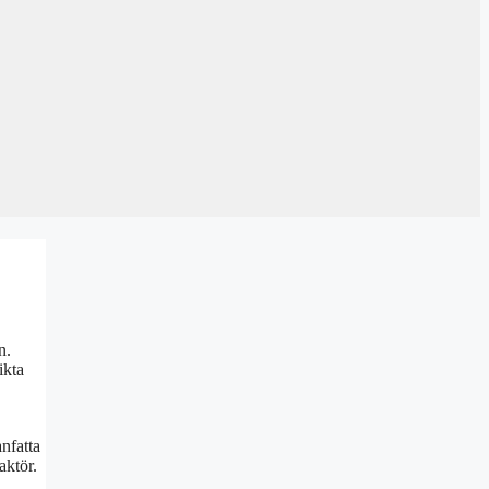
n.
ikta
nfatta
aktör.