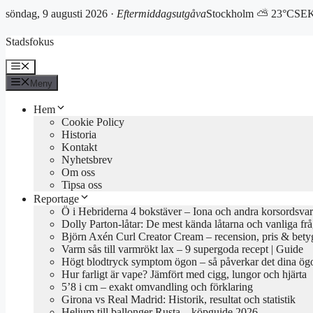
söndag, 9 augusti 2026 ·
Eftermiddagsutgåva
Stockholm ⛅ 23°C
SEK
Hoppa
Stadsfokus
till
innehåll
Meny
Meny
Hem
Cookie Policy
Historia
Kontakt
Nyhetsbrev
Om oss
Tipsa oss
Reportage
Ö i Hebriderna 4 bokstäver – Iona och andra korsordsvar
Dolly Parton-låtar: De mest kända låtarna och vanliga fr
Björn Axén Curl Creator Cream – recension, pris & bety
Varm sås till varmrökt lax – 9 supergoda recept | Guide
Högt blodtryck symptom ögon – så påverkar det dina ög
Hur farligt är vape? Jämfört med cigg, lungor och hjärta
5’8 i cm – exakt omvandling och förklaring
Girona vs Real Madrid: Historik, resultat och statistik
Helium till ballonger Rusta – köpguide 2026