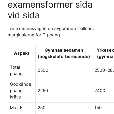
examensformer sida
vid sida
Tre examensvägar, en avgörande skillnad:
marginalerna för F-poäng.
Gymnasieexamen
Yrkese
Aspekt
(högskoleförberedande)
(gymna
Total
2500
2500–28
poäng
Godkända
poäng
2250
2400
krävs
Max F
250
150