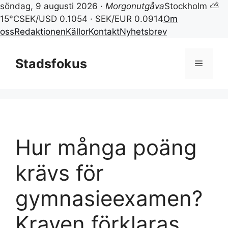
söndag, 9 augusti 2026 ·
Morgonutgåva
Stockholm ⛅
15°C
SEK/USD 0.1054 · SEK/EUR 0.0914
Om
oss
Redaktionen
Källor
Kontakt
Nyhetsbrev
Hoppa
till
Stadsfokus
Meny
innehåll
Hur många poäng
krävs för
gymnasieexamen?
Kraven förklaras