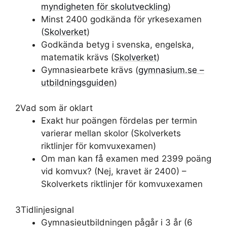
myndigheten för skolutveckling
)
Minst 2400 godkända för yrkesexamen
(
Skolverket
)
Godkända betyg i svenska, engelska,
matematik krävs (
Skolverket
)
Gymnasiearbete krävs (
gymnasium.se –
utbildningsguiden
)
2
Vad som är oklart
Exakt hur poängen fördelas per termin
varierar mellan skolor (Skolverkets
riktlinjer för komvuxexamen)
Om man kan få examen med 2399 poäng
vid komvux? (Nej, kravet är 2400) –
Skolverkets riktlinjer för komvuxexamen
3
Tidlinjesignal
Gymnasieutbildningen pågår i 3 år (6