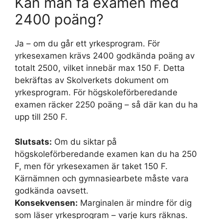
Kan man få examen med
2400 poäng?
Ja – om du går ett yrkesprogram. För
yrkesexamen krävs 2400 godkända poäng av
totalt 2500, vilket innebär max 150 F. Detta
bekräftas av Skolverkets dokument om
yrkesprogram. För högskoleförberedande
examen räcker 2250 poäng – så där kan du ha
upp till 250 F.
Slutsats:
Om du siktar på
högskoleförberedande examen kan du ha 250
F, men för yrkesexamen är taket 150 F.
Kärnämnen och gymnasiearbete måste vara
godkända oavsett.
Konsekvensen:
Marginalen är mindre för dig
som läser yrkesprogram – varje kurs räknas.