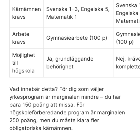
Svenska 1
Kärnämnen
Svenska 1–3, Engelska 5,
Engelska 
krävs
Matematik 1
Matemati
Arbete
Gymnasie
Gymnasiearbete (100 p)
krävs
(100 p)
Möjlighet
Ja, grundläggande
Nej, kräv
till
behörighet
komplette
högskola
Vad innebär detta? För dig som väljer
yrkesprogram är marginalen mindre – du har
bara 150 poäng att missa. För
högskoleförberedande program är marginalen
250 poäng, men du måste klara fler
obligatoriska kärnämnen.