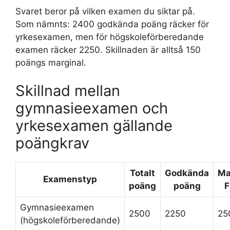
Svaret beror på vilken examen du siktar på.
Som nämnts: 2400 godkända poäng räcker för
yrkesexamen, men för högskoleförberedande
examen räcker 2250. Skillnaden är alltså 150
poängs marginal.
Skillnad mellan
gymnasieexamen och
yrkesexamen gällande
poängkrav
Totalt
Godkända
Ma
Examenstyp
poäng
poäng
F
Gymnasieexamen
2500
2250
25
(högskoleförberedande)