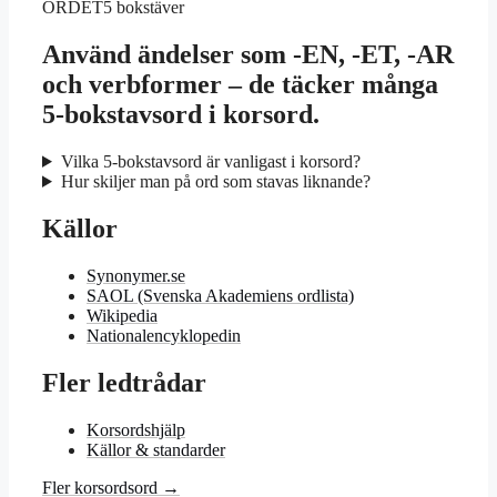
ORDET
5 bokstäver
Använd ändelser som -EN, -ET, -AR
och verbformer – de täcker många
5-bokstavsord i korsord.
Vilka 5-bokstavsord är vanligast i korsord?
Hur skiljer man på ord som stavas liknande?
Källor
Synonymer.se
SAOL (Svenska Akademiens ordlista)
Wikipedia
Nationalencyklopedin
Fler ledtrådar
Korsordshjälp
Källor & standarder
Fler korsordsord →