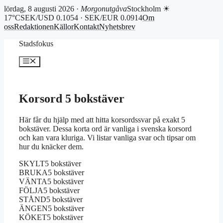
lördag, 8 augusti 2026 ·
Morgonutgåva
Stockholm ☀
17°C
SEK/USD 0.1054 · SEK/EUR 0.0914
Om
oss
Redaktionen
Källor
Kontakt
Nyhetsbrev
Hoppa
Stadsfokus
till
innehåll
Meny
Korsord 5 bokstäver
Här får du hjälp med att hitta korsordssvar på exakt 5
bokstäver. Dessa korta ord är vanliga i svenska korsord
och kan vara kluriga. Vi listar vanliga svar och tipsar om
hur du knäcker dem.
SKYLT
5 bokstäver
BRUKA
5 bokstäver
VÄNTA
5 bokstäver
FÖLJA
5 bokstäver
STÅND
5 bokstäver
ÄNGEN
5 bokstäver
KÖKET
5 bokstäver