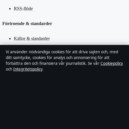
RSS-flöde
Förtroende & standarder
Källor & standarder
Redaktionell policy
Vi använder nödvändiga cookies för att driva sajten och, med
ditt samtycke, cookies för analys och annonsering för att
förbättra den och finansiera vår journalistik. Se vår
Cookiepolicy
Rättelsepolicy
och
Integritetspolicy
.
Faktagranskningspolicy
Ägande & finansiering
Integritetspolicy
Cookiepolicy
Innehållet är endast avsett för allmän information. Allmänna