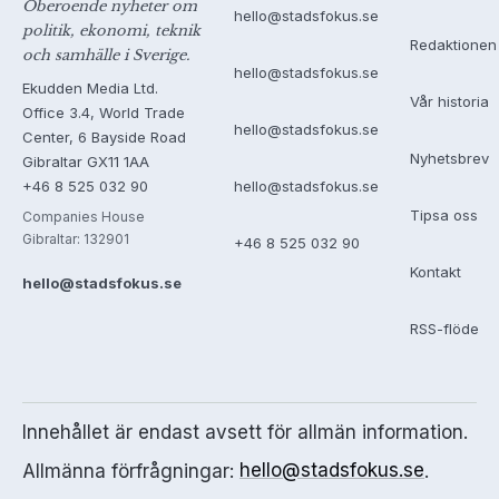
Oberoende nyheter om
hello@stadsfokus.se
politik, ekonomi, teknik
Redaktionen
och samhälle i Sverige.
hello@stadsfokus.se
Ekudden Media Ltd.
Vår historia
Office 3.4, World Trade
hello@stadsfokus.se
Center, 6 Bayside Road
Nyhetsbrev
Gibraltar GX11 1AA
+46 8 525 032 90
hello@stadsfokus.se
Tipsa oss
Companies House
Gibraltar: 132901
+46 8 525 032 90
Kontakt
hello@stadsfokus.se
RSS-flöde
Innehållet är endast avsett för allmän information.
Allmänna förfrågningar:
hello@stadsfokus.se
.