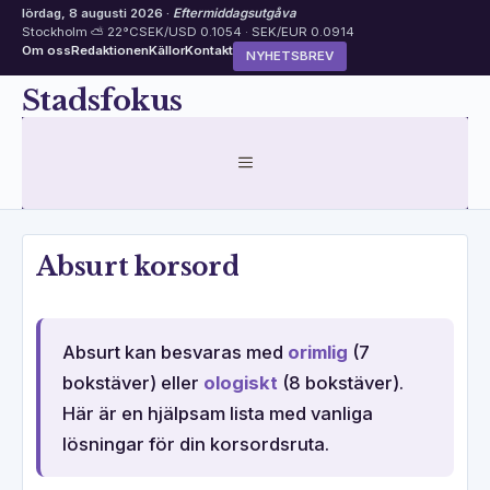
lördag, 8 augusti 2026 ·
Eftermiddagsutgåva
Stockholm ⛅ 22°C
SEK/USD 0.1054 · SEK/EUR 0.0914
Om oss
Redaktionen
Källor
Kontakt
NYHETSBREV
Hoppa
Stadsfokus
till
innehåll
MENY
Absurt korsord
Absurt kan besvaras med
orimlig
(7
bokstäver) eller
ologiskt
(8 bokstäver).
Här är en hjälpsam lista med vanliga
lösningar för din korsordsruta.