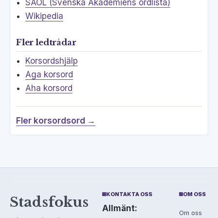
SAOL (Svenska Akademiens ordlista)
Wikipedia
Fler ledtrådar
Korsordshjälp
Aga korsord
Aha korsord
Fler korsordsord →
KONTAKTA OSS
OM OSS
Stadsfokus
Allmänt:
Om oss