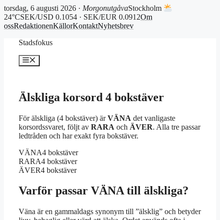
torsdag, 6 augusti 2026 ·
Morgonutgåva
Stockholm
24°C
SEK/USD 0.1054 · SEK/EUR 0.0912
Om
oss
Redaktionen
Källor
Kontakt
Nyhetsbrev
Hoppa
Stadsfokus
till
innehåll
Meny
Älskliga korsord 4 bokstäver
För älskliga (4 bokstäver) är
VÄNA
det vanligaste
korsordssvaret, följt av
RARA
och
ÄVER
. Alla tre passar
ledtråden och har exakt fyra bokstäver.
VÄNA
4 bokstäver
RARA
4 bokstäver
ÄVER
4 bokstäver
Varför passar VÄNA till älskliga?
Väna är en gammaldags synonym till ”älsklig” och betyder