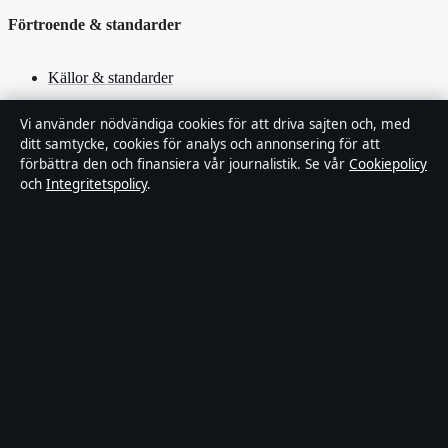
Förtroende & standarder
Källor & standarder
Redaktionell policy
Vi använder nödvändiga cookies för att driva sajten och, med
ditt samtycke, cookies för analys och annonsering för att
förbättra den och finansiera vår journalistik. Se vår
Cookiepolicy
Rättelsepolicy
och
Integritetspolicy
.
Faktagranskningspolicy
Ägande & finansiering
Integritetspolicy
Cookiepolicy
Innehållet är endast avsett för allmän information. Allmänna
förfrågningar:
hello@stadsfokus.se
.