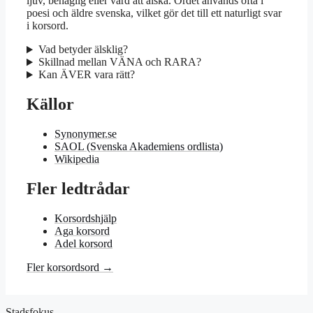
ljuv, behaglig eller värd att älska. Ordet används ofta i
poesi och äldre svenska, vilket gör det till ett naturligt svar
i korsord.
Vad betyder älsklig?
Skillnad mellan VÄNA och RARA?
Kan ÄVER vara rätt?
Källor
Synonymer.se
SAOL (Svenska Akademiens ordlista)
Wikipedia
Fler ledtrådar
Korsordshjälp
Aga korsord
Adel korsord
Fler korsordsord →
Stadsfokus