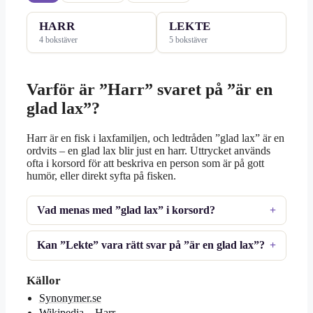
HARR
LEKTE
4 bokstäver
5 bokstäver
Varför är ”Harr” svaret på ”är en
glad lax”?
Harr är en fisk i laxfamiljen, och ledtråden ”glad lax” är en
ordvits – en glad lax blir just en harr. Uttrycket används
ofta i korsord för att beskriva en person som är på gott
humör, eller direkt syfta på fisken.
Vad menas med ”glad lax” i korsord?
Kan ”Lekte” vara rätt svar på ”är en glad lax”?
Källor
Synonymer.se
Wikipedia – Harr