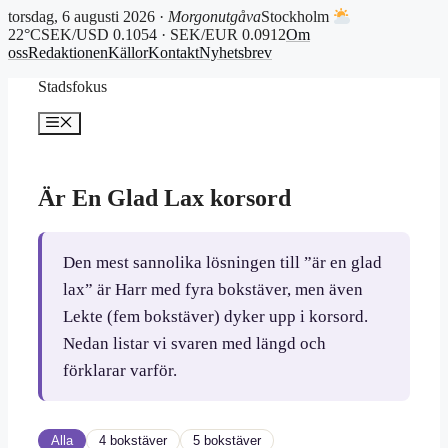
torsdag, 6 augusti 2026 ·
Morgonutgåva
Stockholm
22°C
SEK/USD 0.1054 · SEK/EUR 0.0912
Om
oss
Redaktionen
Källor
Kontakt
Nyhetsbrev
Hoppa
Stadsfokus
till
innehåll
Meny
Är En Glad Lax korsord
Den mest sannolika lösningen till ”är en glad
lax” är Harr med fyra bokstäver, men även
Lekte (fem bokstäver) dyker upp i korsord.
Nedan listar vi svaren med längd och
förklarar varför.
Alla
4 bokstäver
5 bokstäver