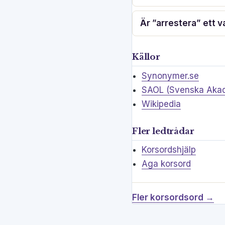
Är ”arrestera” ett v
Källor
Synonymer.se
SAOL (Svenska Akad
Wikipedia
Fler ledtrådar
Korsordshjälp
Aga korsord
Fler korsordsord →