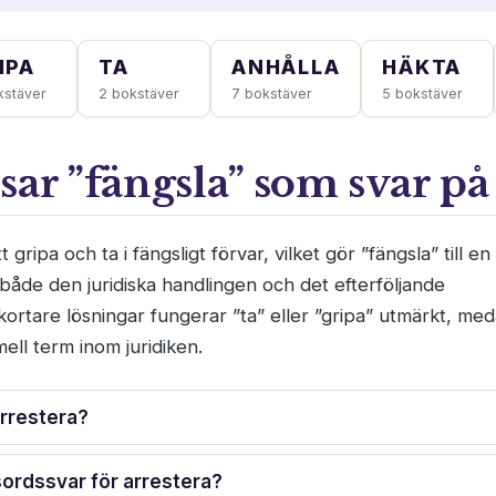
IPA
TA
ANHÅLLA
HÄKTA
kstäver
2 bokstäver
7 bokstäver
5 bokstäver
sar ”fängsla” som svar på
 gripa och ta i fängsligt förvar, vilket gör ”fängsla” till en
åde den juridiska handlingen och det efterföljande
kortare lösningar fungerar ”ta” eller ”gripa” utmärkt, me
ell term inom juridiken.
arrestera?
sordssvar för arrestera?