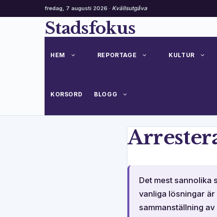
fredag, 7 augusti 2026 ·
Kvällsutgåva
Hoppa
Stadsfokus
till
innehåll
HEM
REPORTAGE
KULTUR
KORSORD
BLOGG
Arrester
Det mest sannolika 
vanliga lösningar är
sammanställning av d