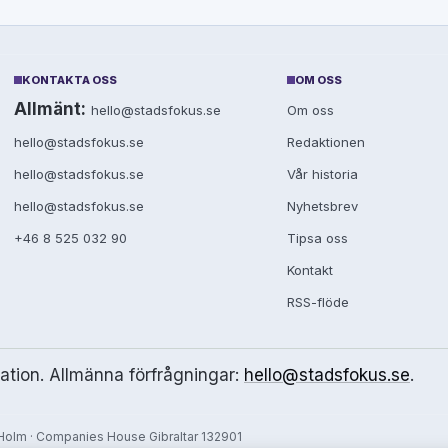
KONTAKTA OSS
OM OSS
Allmänt:
hello@stadsfokus.se
Om oss
hello@stadsfokus.se
Redaktionen
hello@stadsfokus.se
Vår historia
hello@stadsfokus.se
Nyhetsbrev
+46 8 525 032 90
Tipsa oss
Kontakt
RSS-flöde
mation. Allmänna förfrågningar:
hello@stadsfokus.se
.
olm · Companies House Gibraltar 132901