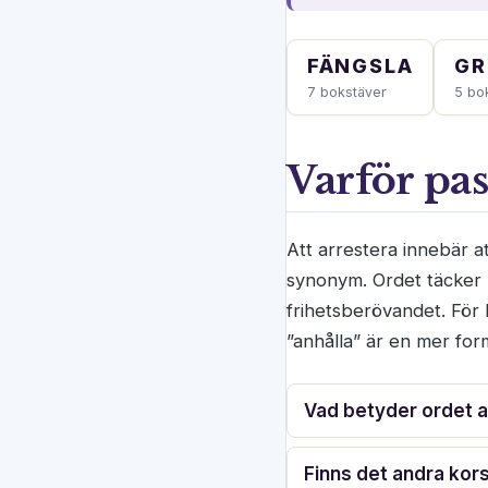
FÄNGSLA
GR
7 bokstäver
5 bo
Varför pas
Att arrestera innebär att
synonym. Ordet täcker b
frihetsberövandet. För 
”anhålla” är en mer form
Vad betyder ordet 
Finns det andra kor