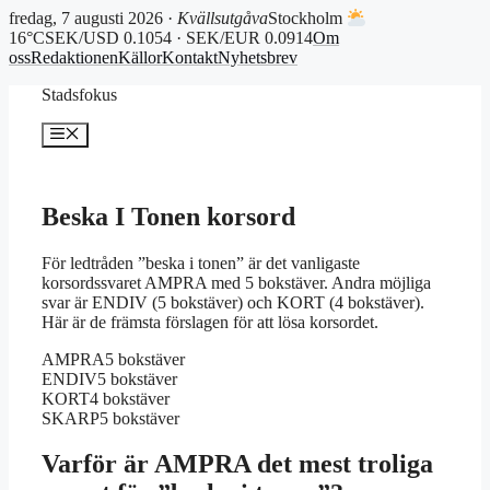
fredag, 7 augusti 2026 ·
Kvällsutgåva
Stockholm
16°C
SEK/USD 0.1054 · SEK/EUR 0.0914
Om
oss
Redaktionen
Källor
Kontakt
Nyhetsbrev
Hoppa
Stadsfokus
till
innehåll
Meny
Beska I Tonen korsord
För ledtråden ”beska i tonen” är det vanligaste
korsordssvaret AMPRA med 5 bokstäver. Andra möjliga
svar är ENDIV (5 bokstäver) och KORT (4 bokstäver).
Här är de främsta förslagen för att lösa korsordet.
AMPRA
5 bokstäver
ENDIV
5 bokstäver
KORT
4 bokstäver
SKARP
5 bokstäver
Varför är AMPRA det mest troliga