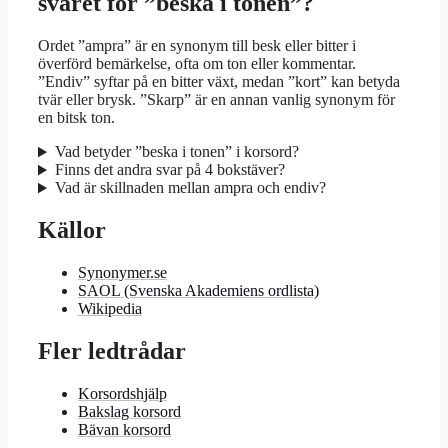
svaret för ”beska i tonen”?
Ordet ”ampra” är en synonym till besk eller bitter i
överförd bemärkelse, ofta om ton eller kommentar.
”Endiv” syftar på en bitter växt, medan ”kort” kan betyda
tvär eller brysk. ”Skarp” är en annan vanlig synonym för
en bitsk ton.
Vad betyder ”beska i tonen” i korsord?
Finns det andra svar på 4 bokstäver?
Vad är skillnaden mellan ampra och endiv?
Källor
Synonymer.se
SAOL (Svenska Akademiens ordlista)
Wikipedia
Fler ledtrådar
Korsordshjälp
Bakslag korsord
Bävan korsord