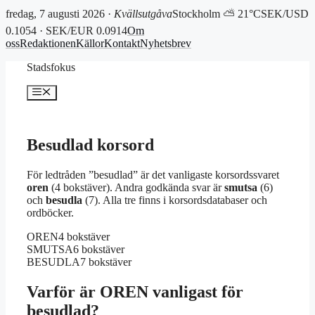
fredag, 7 augusti 2026 ·
Kvällsutgåva
Stockholm ⛅ 21°C
SEK/USD
0.1054 · SEK/EUR 0.0914
Om
oss
Redaktionen
Källor
Kontakt
Nyhetsbrev
Hoppa
Stadsfokus
till
innehåll
Meny
Besudlad korsord
För ledtråden ”besudlad” är det vanligaste korsordssvaret
oren
(4 bokstäver). Andra godkända svar är
smutsa
(6)
och
besudla
(7). Alla tre finns i korsordsdatabaser och
ordböcker.
OREN
4 bokstäver
SMUTSA
6 bokstäver
BESUDLA
7 bokstäver
Varför är OREN vanligast för
besudlad?