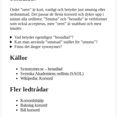
Ordet ”oren” är kort, vanligt och betyder just smutsig eller
nedsmutsad. Det passar de flesta korsord och dyker upp i
nästan alla ordlistor. ”Smutsa” och ”besudla” är verbformer
som också accepteras, men ”oren” är snabbast och mest
intuitiv.
Vad betyder egentligen ”besudlad”?
Kan man använda ”smutsad” istället för ”smutsa”?
Finns det längre synonymer?
Källor
Synonymer.se – besudlad
Svenska Akademiens ordlista (SAOL)
Wikipedia: Korsord
Fler ledtrådar
Korsordshjälp
Bakslag korsord
Bål korsord