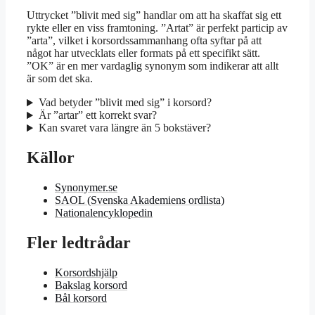
Uttrycket ”blivit med sig” handlar om att ha skaffat sig ett
rykte eller en viss framtoning. ”Artat” är perfekt particip av
”arta”, vilket i korsordssammanhang ofta syftar på att
något har utvecklats eller formats på ett specifikt sätt.
”OK” är en mer vardaglig synonym som indikerar att allt
är som det ska.
Vad betyder ”blivit med sig” i korsord?
Är ”artar” ett korrekt svar?
Kan svaret vara längre än 5 bokstäver?
Källor
Synonymer.se
SAOL (Svenska Akademiens ordlista)
Nationalencyklopedin
Fler ledtrådar
Korsordshjälp
Bakslag korsord
Bål korsord