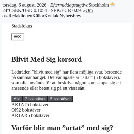
torsdag, 6 augusti 2026 ·
Eftermiddagsutgåva
Stockholm
24°C
SEK/USD 0.1054 · SEK/EUR 0.0912
Om
oss
Redaktionen
Källor
Kontakt
Nyhetsbrev
Hoppa
Stadsfokus
till
innehåll
Meny
Blivit Med Sig korsord
Ledtråden ”blivit med sig” har flera möjliga svar, beroende
på sammanhanget. Det vanligaste är ”artat” (5 bokstäver),
som ofta används för att beskriva någon som skapat sig ett
anseende eller betett sig på ett visst sätt.
Alla
2 bokstäver
5 bokstäver
ARTAT
5 bokstäver
OK
2 bokstäver
ARTAR
5 bokstäver
Varför blir man ”artat” med sig?