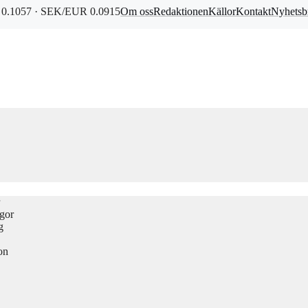
0.1057 · SEK/EUR 0.0915
Om oss
Redaktionen
Källor
Kontakt
Nyhetsb
ågor
g
on