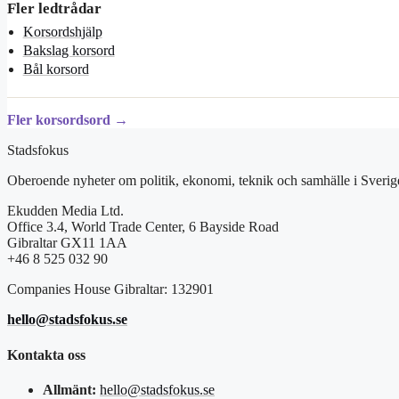
Fler ledtrådar
Korsordshjälp
Bakslag korsord
Bål korsord
Fler korsordsord →
Stadsfokus
Oberoende nyheter om politik, ekonomi, teknik och samhälle i Sverig
Ekudden Media Ltd.
Office 3.4, World Trade Center, 6 Bayside Road
Gibraltar GX11 1AA
+46 8 525 032 90
Companies House Gibraltar: 132901
hello@stadsfokus.se
Kontakta oss
Allmänt:
hello@stadsfokus.se