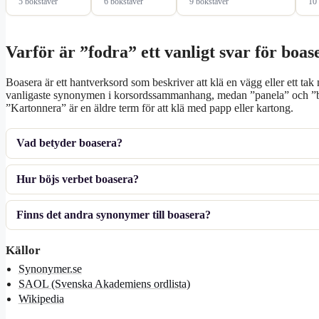
5 bokstäver
6 bokstäver
9 bokstäver
10 
Varför är ”fodra” ett vanligt svar för boas
Boasera är ett hantverksord som beskriver att klä en vägg eller ett tak
vanligaste synonymen i korsordssammanhang, medan ”panela” och ”brä
”Kartonnera” är en äldre term för att klä med papp eller kartong.
Vad betyder boasera?
Hur böjs verbet boasera?
Finns det andra synonymer till boasera?
Källor
Synonymer.se
SAOL (Svenska Akademiens ordlista)
Wikipedia