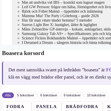
Mat att undvika vid IBS – kostråd som lugnar magen
Leif GW Persson: frågor om hälsa, förmögenhet och livss
Björk och Frihet Malmö – öppettider och inlämning
Mamma Mia! The Party i Göteborg – guide 2026
Hur får man vitare tänder hemma? 5 metoder
Surron Light Bee X: hastighet, ålder & laglighet
Måns Zelmerlöw GP-intervju – kokain, anklagelser, skil
Samsung Galaxy Tab A9+ – Specifikationer, pris och kö
Science Fiction Bokhandeln Malmö – öppettider och sor
I Dreamed a Dream – sångens historia och bästa tolkning
Boasera korsord
Det mest sannolika svaret på ledtråden ”boasera” är
F
klä en vägg med brädor eller panel, och är en direkt 
Alla
5 bokstäver
6 bokstäver
9 bokstäver
10 bokstäver
FODRA
PANELA
BRÄDFODRA
K