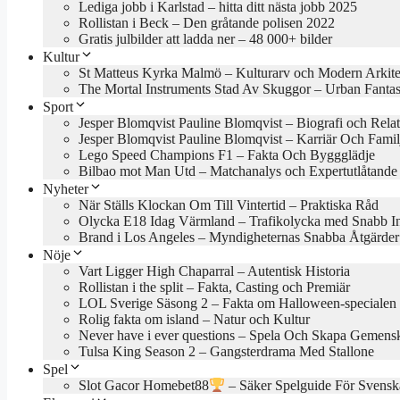
Lediga jobb i Karlstad – hitta ditt nästa jobb 2025
Rollistan i Beck – Den gråtande polisen 2022
Gratis julbilder att ladda ner – 48 000+ bilder
Kultur
St Matteus Kyrka Malmö – Kulturarv och Modern Arkite
The Mortal Instruments Stad Av Skuggor – Urban Fanta
Sport
Jesper Blomqvist Pauline Blomqvist – Biografi och Rela
Jesper Blomqvist Pauline Blomqvist – Karriär Och Famil
Lego Speed Champions F1 – Fakta Och Byggglädje
Bilbao mot Man Utd – Matchanalys och Expertutlåtande
Nyheter
När Ställs Klockan Om Till Vintertid – Praktiska Råd
Olycka E18 Idag Värmland – Trafikolycka med Snabb In
Brand i Los Angeles – Myndigheternas Snabba Åtgärder
Nöje
Vart Ligger High Chaparral – Autentisk Historia
Rollistan i the split – Fakta, Casting och Premiär
LOL Sverige Säsong 2 – Fakta om Halloween-specialen
Rolig fakta om island – Natur och Kultur
Never have i ever questions – Spela Och Skapa Gemens
Tulsa King Season 2 – Gangsterdrama Med Stallone
Spel
Slot Gacor Homebet88
– Säker Spelguide För Svensk