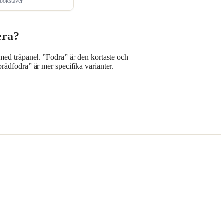
bokstäver
era?
 med träpanel. ”Fodra” är den kortaste och
dfodra” är mer specifika varianter.