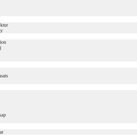
ktur
sy
tion
j
sats
kap
ar