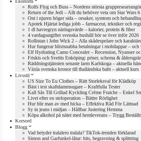
Ekonomi
Rolfs Flyg och Buss – Nordens största gruppresearrangö
Return of the Jedi – Allt du behöver veta om Star Wars 6
Ont i njuren höger sida – orsaker, symtom och behandlin
Apotek Hjärtat lediga jobb – farmaceut, tekniker och reg
1 dl havregryn näringsvärde – kalorier, protein & fiber
4 vardagsutgifter svenska hushåll bör se över inför 2026
Rollistan i John Wick 2 – Alla skådespelare och karaktär
Hur fungerar blixtsnabba betalningar i mobilappar – och va
Elf Hydrating Camo Concealer – Recension, Nyanser oc
Friskis och Svettis Enköping: priser, schema & åldersgrä
Räddningstjänsten senaste larm Karlskoga – aktuella hän
Växla svenska kronor till thailändska baht – aktuell kurs
Livsstil
US Size To Eu Clothes – Rätt Storleksval för Klädköp
Bäst i test skaftdammsugare – Kraftfulla Tester
Kall Sås Till Grillad Kyckling Crème Fraiche – Enkel S
Livet efter en steloperation – Bättre Rörlighet
Hur blir man av med hicka – Effektiva Råd För Lättnad
Sy in jeans i midjan – Hållbar Justering Hemma
Köpa alkohol på nätet med hemleverans – Trygg Beställ
Korsord
Blogg
Vad betyder tralalero tralala? TikTok-trenden förklarad
Simon and Garfunkel-låtar: hits, begravning & splittring