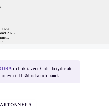
til
smässa
pråd 2025
timent
ar
ODRA
(5 bokstäver). Ordet betyder att
synonym till brädfodra och panela.
ARTONNERA