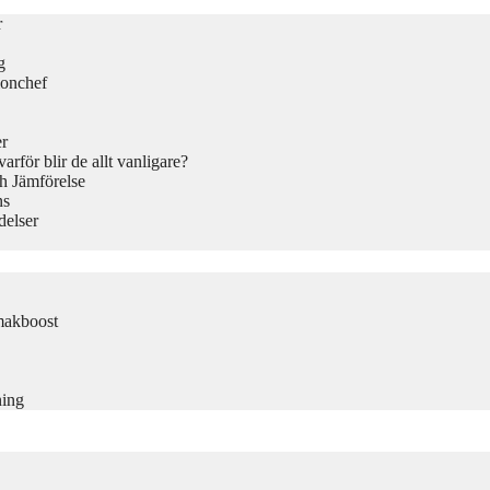
r
g
ionchef
er
rför blir de allt vanligare?
h Jämförelse
ns
delser
makboost
ning