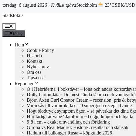
torsdag, 6 augusti 2026 ·
Kvällsutgåva
Stockholm
23°C
SEK/USD 
Hoppa
Stadsfokus
till
innehåll
Meny
Meny
Hem
Cookie Policy
Historia
Kontakt
Nyhetsbrev
Om oss
Tipsa oss
Reportage
Ö i Hebriderna 4 bokstäver – Iona och andra korsordsvar
Dolly Parton-låtar: De mest kända låtarna och vanliga fr
Björn Axén Curl Creator Cream – recension, pris & bety
Varm sås till varmrökt lax – 9 supergoda recept | Guide
Högt blodtryck symptom ögon – så påverkar det dina ög
Hur farligt är vape? Jämfört med cigg, lungor och hjärta
5’8 i cm – exakt omvandling och förklaring
Girona vs Real Madrid: Historik, resultat och statistik
Helium till ballonger Rusta – köpguide 2026