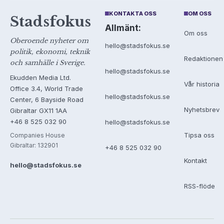
KONTAKTA OSS
OM OSS
Stadsfokus
Allmänt:
Om oss
Oberoende nyheter om
hello@stadsfokus.se
politik, ekonomi, teknik
Redaktionen
och samhälle i Sverige.
hello@stadsfokus.se
Ekudden Media Ltd.
Vår historia
Office 3.4, World Trade
hello@stadsfokus.se
Center, 6 Bayside Road
Nyhetsbrev
Gibraltar GX11 1AA
+46 8 525 032 90
hello@stadsfokus.se
Tipsa oss
Companies House
Gibraltar: 132901
+46 8 525 032 90
Kontakt
hello@stadsfokus.se
RSS-flöde