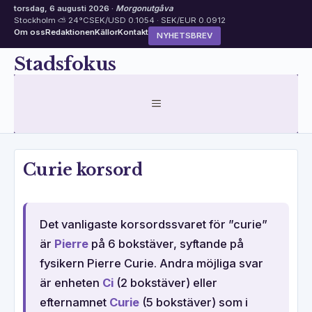
torsdag, 6 augusti 2026 ·
Morgonutgåva
Stockholm ⛅ 24°C
SEK/USD 0.1054 · SEK/EUR 0.0912
Om oss
Redaktionen
Källor
Kontakt
NYHETSBREV
Hoppa
Stadsfokus
till
innehåll
MENY
Curie korsord
Det vanligaste korsordssvaret för ”curie”
är
Pierre
på 6 bokstäver, syftande på
fysikern Pierre Curie. Andra möjliga svar
är enheten
Ci
(2 bokstäver) eller
efternamnet
Curie
(5 bokstäver) som i