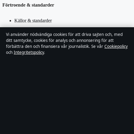
Förtroende & standarder
Källor & standarder
Redaktionell policy
Vi använder nödvändiga cookies för att driva sajten och, med
ditt samtycke, cookies för analys och annonsering för att
förbättra den och finansiera vår journalistik. Se vår
Cookiepolicy
Rättelsepolicy
och
Integritetspolicy
.
Faktagranskningspolicy
Ägande & finansiering
Integritetspolicy
Cookiepolicy
Innehållet är endast avsett för allmän information. Allmänna
förfrågningar:
hello@stadsfokus.se
.