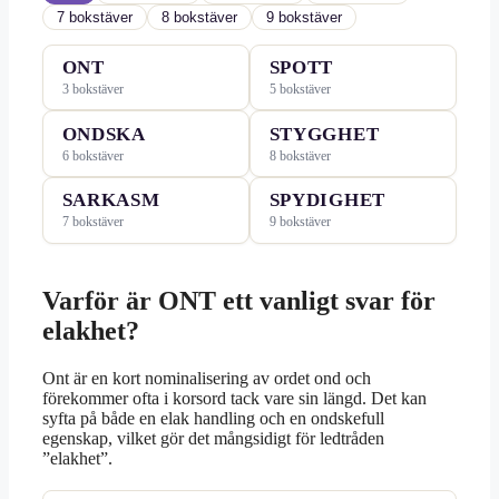
7 bokstäver
8 bokstäver
9 bokstäver
ONT
SPOTT
3 bokstäver
5 bokstäver
ONDSKA
STYGGHET
6 bokstäver
8 bokstäver
SARKASM
SPYDIGHET
7 bokstäver
9 bokstäver
Varför är ONT ett vanligt svar för
elakhet?
Ont är en kort nominalisering av ordet ond och
förekommer ofta i korsord tack vare sin längd. Det kan
syfta på både en elak handling och en ondskefull
egenskap, vilket gör det mångsidigt för ledtråden
”elakhet”.