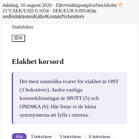
måndag, 10 augusti 2026 ·
Eftermiddagsutgåva
Stockholm
21°C
SEK/USD 0.1054 · SEK/EUR 0.0914
Om
oss
Redaktionen
Källor
Kontakt
Nyhetsbrev
Hoppa
Stadsfokus
till
innehåll
Meny
Elakhet korsord
Det mest sannolika svaret för elakhet är ONT
(3 bokstäver). Andra vanliga
korsordslösningar är SPOTT (5) och
ONDSKA (6). Här listar vi de bästa
synonymerna att fylla i rutorna.
Alla
3 bokstäver
5 bokstäver
6 bokstäver