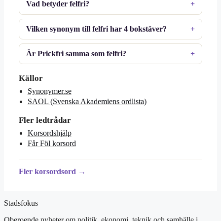
Vad betyder felfri?
Vilken synonym till felfri har 4 bokstäver?
Är Prickfri samma som felfri?
Källor
Synonymer.se
SAOL (Svenska Akademiens ordlista)
Fler ledtrådar
Korsordshjälp
Får Föl korsord
Fler korsordsord →
Stadsfokus
Oberoende nyheter om politik, ekonomi, teknik och samhälle i