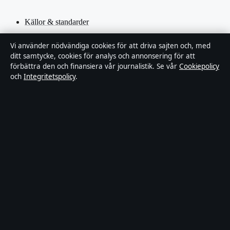
Källor & standarder
Redaktionell policy
Vi använder nödvändiga cookies för att driva sajten och, med
ditt samtycke, cookies för analys och annonsering för att
förbättra den och finansiera vår journalistik. Se vår
Cookiepolicy
Rättelsepolicy
och
Integritetspolicy
.
Faktagranskningspolicy
Ägande & finansiering
Integritetspolicy
Cookiepolicy
Innehållet är endast avsett för allmän information. Allmänna
förfrågningar:
hello@stadsfokus.se
.
Utgivare:
Ekudden Media Ltd. ·
Ansvarig utgivare:
Anders Holm