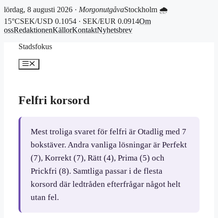
lördag, 8 augusti 2026 ·
Morgonutgåva
Stockholm 🌧
15°C
SEK/USD 0.1054 · SEK/EUR 0.0914
Om
oss
Redaktionen
Källor
Kontakt
Nyhetsbrev
Hoppa
Stadsfokus
till
innehåll
Meny
Felfri korsord
Mest troliga svaret för felfri är Otadlig med 7
bokstäver. Andra vanliga lösningar är Perfekt
(7), Korrekt (7), Rätt (4), Prima (5) och
Prickfri (8). Samtliga passar i de flesta
korsord där ledtråden efterfrågar något helt
utan fel.