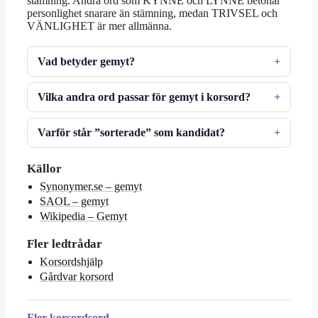
stämning. Andra ord som KYNNE och LYNNE betonar
personlighet snarare än stämning, medan TRIVSEL och
VÄNLIGHET är mer allmänna.
Vad betyder gemyt?
Vilka andra ord passar för gemyt i korsord?
Varför står ”sorterade” som kandidat?
Källor
Synonymer.se – gemyt
SAOL – gemyt
Wikipedia – Gemyt
Fler ledtrådar
Korsordshjälp
Gårdvar korsord
Fler korsordsord →