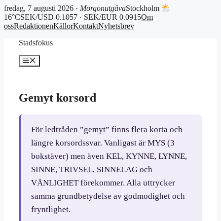
fredag, 7 augusti 2026 ·
Morgonutgåva
Stockholm
16°C
SEK/USD 0.1057 · SEK/EUR 0.0915
Om
oss
Redaktionen
Källor
Kontakt
Nyhetsbrev
Hoppa
Stadsfokus
till
innehåll
Meny
Gemyt korsord
För ledtråden ”gemyt” finns flera korta och
längre korsordssvar. Vanligast är MYS (3
bokstäver) men även KEL, KYNNE, LYNNE,
SINNE, TRIVSEL, SINNELAG och
VÄNLIGHET förekommer. Alla uttrycker
samma grundbetydelse av godmodighet och
fryntlighet.