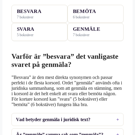
BESVARA
BEMÖTA
7 bokstäver
6 bokstäver
SVARA
GENMÄLE
5 bokstäver
7 bokstäver
Varför är ”besvara” det vanligaste
svaret på genmäla?
”Besvara” är den mest direkta synonymen och passar
perfekt i de flesta korsord. Ordet ”genmäla” används ofta i
juridiska sammanhang, som att genmäla en stämning, men
i korsord är det helt enkelt att svara eller bemöta någon.
För kortare korsord kan ”svara” (5 bokstäver) eller
”bemöta” (6 bokstäver) fungera lika bra.
Vad betyder genmäla i juridisk text?
Är ”genmäle” samma sak som ”genmäla”?