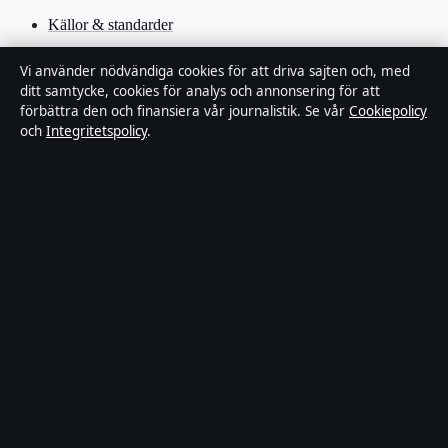
Källor & standarder
Redaktionell policy
Vi använder nödvändiga cookies för att driva sajten och, med
ditt samtycke, cookies för analys och annonsering för att
förbättra den och finansiera vår journalistik. Se vår
Cookiepolicy
Rättelsepolicy
och
Integritetspolicy
.
Faktagranskningspolicy
Ägande & finansiering
Integritetspolicy
Cookiepolicy
Innehållet är endast avsett för allmän information. Allmänna
förfrågningar:
hello@stadsfokus.se
.
Utgivare:
Ekudden Media Ltd. ·
Ansvarig utgivare:
Anders Holm
· Companies House Gibraltar 132901