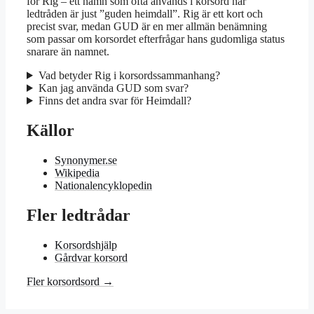
för Rig – ett namn som ofta används i korsord när
ledtråden är just ”guden heimdall”. Rig är ett kort och
precist svar, medan GUD är en mer allmän benämning
som passar om korsordet efterfrågar hans gudomliga status
snarare än namnet.
Vad betyder Rig i korsordssammanhang?
Kan jag använda GUD som svar?
Finns det andra svar för Heimdall?
Källor
Synonymer.se
Wikipedia
Nationalencyklopedin
Fler ledtrådar
Korsordshjälp
Gårdvar korsord
Fler korsordsord →