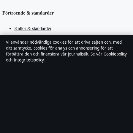
Förtroende & standarder
Källor & standarder
Redaktionell policy
Vi använder nödvändiga cookies för att driva sajten och, med
ditt samtycke, cookies för analys och annonsering för att
förbättra den och finansiera vår journalistik. Se vår
Cookiepolicy
Rättelsepolicy
och
Integritetspolicy
.
Faktagranskningspolicy
Ägande & finansiering
Integritetspolicy
Cookiepolicy
Innehållet är endast avsett för allmän information. Allmänna
förfrågningar:
hello@stadsfokus.se
.