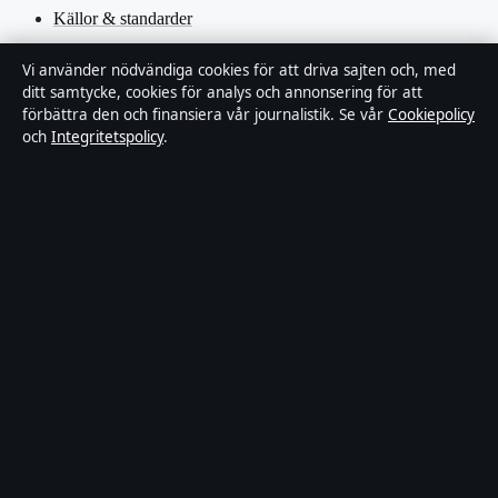
Källor & standarder
Redaktionell policy
Vi använder nödvändiga cookies för att driva sajten och, med
ditt samtycke, cookies för analys och annonsering för att
förbättra den och finansiera vår journalistik. Se vår
Cookiepolicy
Rättelsepolicy
och
Integritetspolicy
.
Faktagranskningspolicy
Ägande & finansiering
Integritetspolicy
Cookiepolicy
Innehållet är endast avsett för allmän information. Allmänna
förfrågningar:
hello@stadsfokus.se
.
Utgivare:
Ekudden Media Ltd. ·
Ansvarig utgivare:
Anders Holm
· Companies House Gibraltar 132901