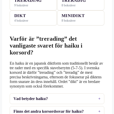
TRERADING
TRERADIG
9 bokstäver
8 bokstäver
DIKT
MINIDIKT
4 bokstäver
8 bokstäver
Varför är ”trerading” det
vanligaste svaret för haiku i
korsord?
En haiku är en japansk diktform som traditionellt består av
tre rader med en specifik stavelserytm (5-7-5). I svenska
korsord är därför ”trerading” och ”treradig” de mest
precisa beskrivningarna, eftersom de fokuserar på diktens
form snarare än dess innehåll. Ordet ”dikt” är en bredare
synonym som också förekommer.
Vad betyder haiku?
Finns det andra korsordssvar för haiku?