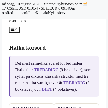
måndag, 10 augusti 2026 ·
Morgonutgåva
Stockholm
17°C
SEK/USD 0.1054 · SEK/EUR 0.0914
Om
oss
Redaktionen
Källor
Kontakt
Nyhetsbrev
Hoppa
Stadsfokus
till
innehåll
Meny
Haiku korsord
Det mest sannolika svaret för ledtråden
”haiku” är
TRERADING
(9 bokstäver), som
syftar på diktens klassiska struktur med tre
rader. Andra vanliga svar är
TRERADIG
(8
bokstäver) och
DIKT
(4 bokstäver).