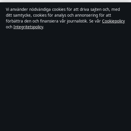
Redaktionell policy
Vi använder nödvändiga cookies för att driva sajten och, med
ditt samtycke, cookies för analys och annonsering för att
förbättra den och finansiera vår journalistik. Se vår
Cookiepolicy
Rättelsepolicy
och
Integritetspolicy
.
Faktagranskningspolicy
Ägande & finansiering
Integritetspolicy
Cookiepolicy
Innehållet är endast avsett för allmän information. Allmänna
förfrågningar:
hello@stadsfokus.se
.
Utgivare:
Ekudden Media Ltd. ·
Ansvarig utgivare:
Anders Holm
· Companies House Gibraltar 132901
© 2026 Stadsfokus.se · Ekudden Media Ltd. ·