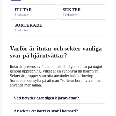
ITUTAR
SEKTER
6 bokstäver
6 bokstäver
SORTERADE
9 bokstäver
Varför är itutar och sekter vanliga
svar på hjärntvättar?
Itutar är presens av ”tuta i” – att få någon att tro på något
genom upprepning, vilket är en synonym till hjärntvätt.
Sekter är grupper som ofta använder indoktrinering.
Sorterade kan syfta på att man ”sorterar bort” tvivel, men
används mer sällan.
Vad betyder egentligen hjärntvättar?
Är sekter ett korrekt svar i korsord?