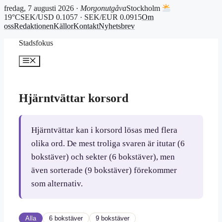
fredag, 7 augusti 2026 ·
Morgonutgåva
Stockholm
19°C
SEK/USD 0.1057 · SEK/EUR 0.0915
Om
oss
Redaktionen
Källor
Kontakt
Nyhetsbrev
Hoppa
Stadsfokus
till
innehåll
Meny
Hjärntvättar korsord
Hjärntvättar kan i korsord lösas med flera
olika ord. De mest troliga svaren är itutar (6
bokstäver) och sekter (6 bokstäver), men
även sorterade (9 bokstäver) förekommer
som alternativ.
Alla
6 bokstäver
9 bokstäver