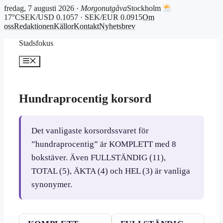
fredag, 7 augusti 2026 ·
Morgonutgåva
Stockholm
17°C
SEK/USD 0.1057 · SEK/EUR 0.0915
Om
oss
Redaktionen
Källor
Kontakt
Nyhetsbrev
Hoppa
Stadsfokus
till
innehåll
Meny
Hundraprocentig korsord
Det vanligaste korsordssvaret för
”hundraprocentig” är KOMPLETT med 8
bokstäver. Även FULLSTÄNDIG (11),
TOTAL (5), ÄKTA (4) och HEL (3) är vanliga
synonymer.