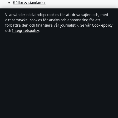
Källor & standarder
Redaktionell policy
Vi använder nödvändiga cookies för att driva sajten och, med
ditt samtycke, cookies för analys och annonsering för att
förbättra den och finansiera vår journalistik. Se vår
Cookiepolicy
Rättelsepolicy
och
Integritetspolicy
.
Faktagranskningspolicy
Ägande & finansiering
Integritetspolicy
Cookiepolicy
Innehållet är endast avsett för allmän information. Allmänna
förfrågningar:
hello@stadsfokus.se
.
Utgivare:
Ekudden Media Ltd. ·
Ansvarig utgivare:
Anders Holm
· Companies House Gibraltar 132901