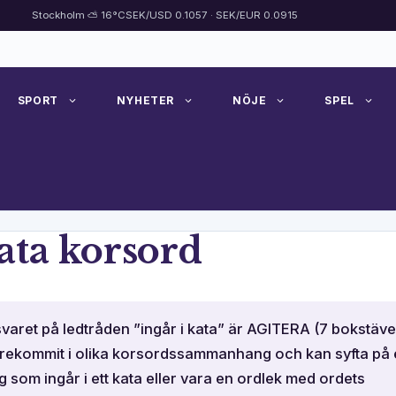
Stockholm ⛅ 16°C
SEK/USD 0.1057 · SEK/EUR 0.0915
SPORT
NYHETER
NÖJE
SPEL
Kata korsord
varet på ledtråden ”ingår i kata” är AGITERA (7 bokstäver
rekommit i olika korsordssammanhang och kan syfta på 
g som ingår i ett kata eller vara en ordlek med ordets