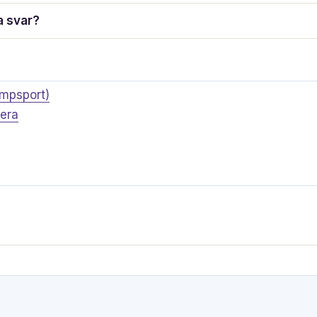
ga svar?
ampsport)
era