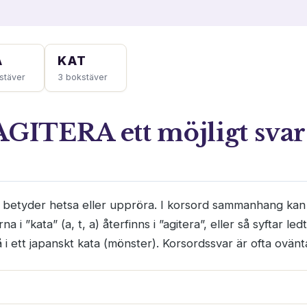
A
KAT
stäver
3 bokstäver
AGITERA ett möjligt svar
m betyder hetsa eller uppröra. I korsord sammanhang kan
 i ”kata” (a, t, a) återfinns i ”agitera”, eller så syftar le
 i ett japanskt kata (mönster). Korsordssvar är ofta ovänt