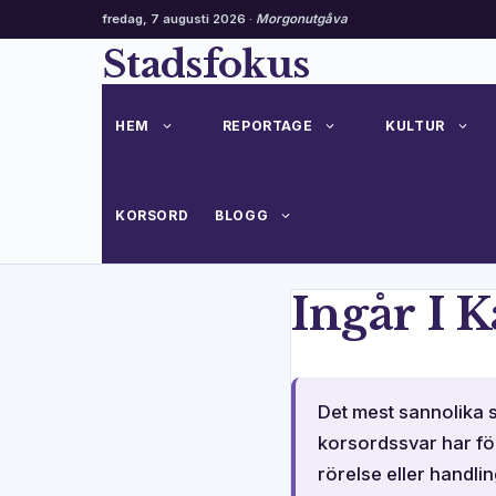
fredag, 7 augusti 2026 ·
Morgonutgåva
Hoppa
Stadsfokus
till
innehåll
HEM
REPORTAGE
KULTUR
KORSORD
BLOGG
Ingår I 
Det mest sannolika s
korsordssvar har fö
rörelse eller handlin