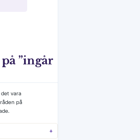
 på ”ingår
 det vara
dtråden på
ade.