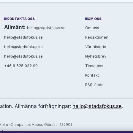
KONTAKTA OSS
OM OSS
Allmänt:
hello@stadsfokus.se
Om oss
hello@stadsfokus.se
Redaktionen
hello@stadsfokus.se
Vår historia
hello@stadsfokus.se
Nyhetsbrev
+46 8 525 032 90
Tipsa oss
Kontakt
RSS-flöde
mation. Allmänna förfrågningar:
hello@stadsfokus.se
.
olm · Companies House Gibraltar 132901
 vår rapportering