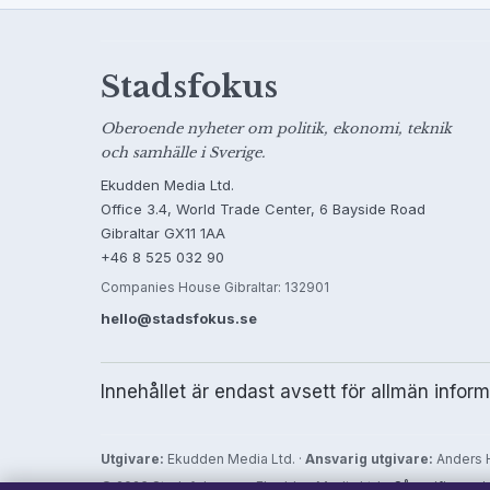
Stadsfokus
Oberoende nyheter om politik, ekonomi, teknik
och samhälle i Sverige.
Ekudden Media Ltd.
Office 3.4, World Trade Center, 6 Bayside Road
Gibraltar GX11 1AA
+46 8 525 032 90
Companies House Gibraltar: 132901
hello@stadsfokus.se
Innehållet är endast avsett för allmän infor
Utgivare:
Ekudden Media Ltd. ·
Ansvarig utgivare:
Anders H
© 2026 Stadsfokus.se · Ekudden Media Ltd. ·
Så verifierar vi