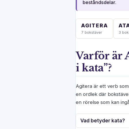
beståndsdelar.
AGITERA
AT
7 bokstäver
3 bok
Varför är 
i kata”?
Agitera är ett verb so
en ordlek där bokstäverna
en rörelse som kan ingå
Vad betyder kata?