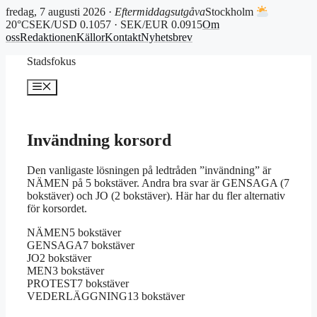
fredag, 7 augusti 2026 ·
Eftermiddagsutgåva
Stockholm
20°C
SEK/USD 0.1057 · SEK/EUR 0.0915
Om
oss
Redaktionen
Källor
Kontakt
Nyhetsbrev
Hoppa
Stadsfokus
till
innehåll
Meny
Invändning korsord
Den vanligaste lösningen på ledtråden ”invändning” är
NÄMEN på 5 bokstäver. Andra bra svar är GENSAGA (7
bokstäver) och JO (2 bokstäver). Här har du fler alternativ
för korsordet.
NÄMEN
5 bokstäver
GENSAGA
7 bokstäver
JO
2 bokstäver
MEN
3 bokstäver
PROTEST
7 bokstäver
VEDERLÄGGNING
13 bokstäver