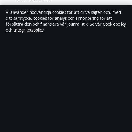
Redaktionell policy
Vi använder nödvändiga cookies för att driva sajten och, med
ditt samtycke, cookies för analys och annonsering för att
förbättra den och finansiera vår journalistik. Se vår
Cookiepolicy
Rättelsepolicy
och
Integritetspolicy
.
Faktagranskningspolicy
Ägande & finansiering
Integritetspolicy
Cookiepolicy
Innehållet är endast avsett för allmän information. Allmänna
förfrågningar:
hello@stadsfokus.se
.
Utgivare:
Ekudden Media Ltd. ·
Ansvarig utgivare:
Anders Holm
· Companies House Gibraltar 132901
© 2026 Stadsfokus.se · Ekudden Media Ltd. ·