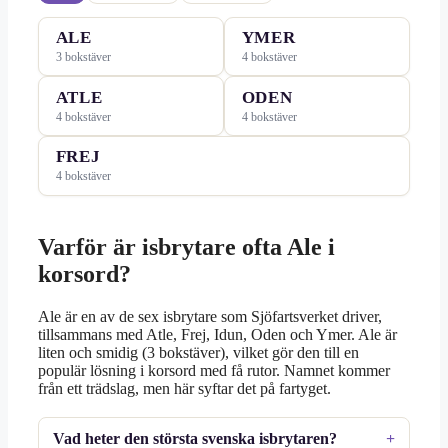
ALE
YMER
3 bokstäver
4 bokstäver
ATLE
ODEN
4 bokstäver
4 bokstäver
FREJ
4 bokstäver
Varför är isbrytare ofta Ale i
korsord?
Ale är en av de sex isbrytare som Sjöfartsverket driver,
tillsammans med Atle, Frej, Idun, Oden och Ymer. Ale är
liten och smidig (3 bokstäver), vilket gör den till en
populär lösning i korsord med få rutor. Namnet kommer
från ett trädslag, men här syftar det på fartyget.
Vad heter den största svenska isbrytaren?