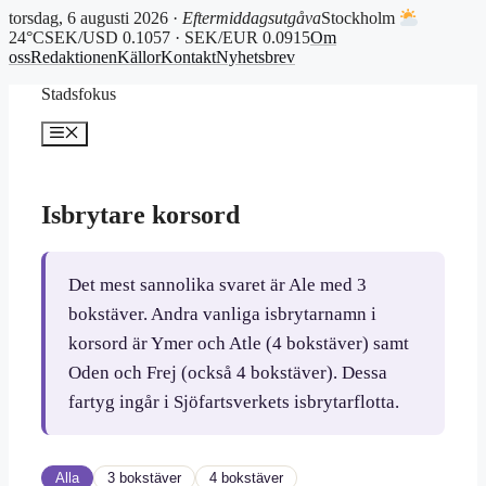
torsdag, 6 augusti 2026 ·
Eftermiddagsutgåva
Stockholm
24°C
SEK/USD 0.1057 · SEK/EUR 0.0915
Om
oss
Redaktionen
Källor
Kontakt
Nyhetsbrev
Hoppa
Stadsfokus
till
innehåll
Meny
Isbrytare korsord
Det mest sannolika svaret är Ale med 3
bokstäver. Andra vanliga isbrytarnamn i
korsord är Ymer och Atle (4 bokstäver) samt
Oden och Frej (också 4 bokstäver). Dessa
fartyg ingår i Sjöfartsverkets isbrytarflotta.
Alla
3 bokstäver
4 bokstäver