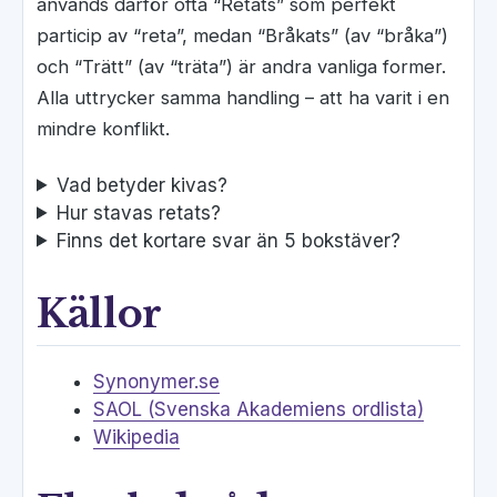
används därför ofta “Retats” som perfekt
particip av “reta”, medan “Bråkats” (av “bråka”)
och “Trätt” (av “träta”) är andra vanliga former.
Alla uttrycker samma handling – att ha varit i en
mindre konflikt.
Vad betyder kivas?
Hur stavas retats?
Finns det kortare svar än 5 bokstäver?
Källor
Synonymer.se
SAOL (Svenska Akademiens ordlista)
Wikipedia