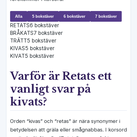
Alla
5 bokstäver
6 bokstäver
7 bokstäver
RETATS
6 bokstäver
BRÅKATS
7 bokstäver
TRÄTT
5 bokstäver
KIVAS
5 bokstäver
KIVAT
5 bokstäver
Varför är Retats ett
vanligt svar på
kivats?
Orden “kivas” och “retas” är nära synonymer i
betydelsen att gräla eller smågnabbas. I korsord