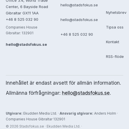
Office 3.4, World Trade
hello@stadsfokus.se
Center, 6 Bayside Road
Nyhetsbrev
Gibraltar GX11 1AA
+46 8 525 032 90
hello@stadsfokus.se
Tipsa oss
Companies House
Gibraltar: 132901
+46 8 525 032 90
Kontakt
hello@stadsfokus.se
RSS-flöde
Innehållet är endast avsett för allmän information.
Allmänna förfrågningar:
hello@stadsfokus.se
.
Utgivare:
Ekudden Media Ltd. ·
Ansvarig utgivare:
Anders Holm ·
Companies House Gibraltar 132901
© 2026 Stadsfokus.se · Ekudden Media Ltd. ·