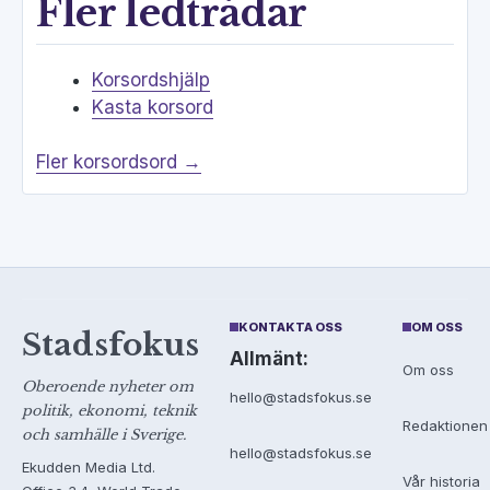
Fler ledtrådar
Korsordshjälp
Kasta korsord
Fler korsordsord →
KONTAKTA OSS
OM OSS
Stadsfokus
Allmänt:
Om oss
Oberoende nyheter om
hello@stadsfokus.se
politik, ekonomi, teknik
Redaktionen
och samhälle i Sverige.
hello@stadsfokus.se
Ekudden Media Ltd.
Vår historia