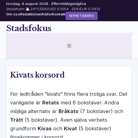
torsdag, 6 augusti 2026 ·
Eftermiddagsutgåva
Stockholm
24°C
SEK/USD 0.1054 · SEK/EUR 0.0912
Om oss
Redaktionen
Källor
Kontakt
NYHETSBREV
Hoppa
Stadsfokus
till
innehåll
MENY
Kivats korsord
För ledtråden ”kivats” finns flera troliga svar. Det
vanligaste är
Retats
med 6 bokstäver. Andra
möjliga alternativ är
Bråkats
(7 bokstäver) och
Trätt
(5 bokstäver). Även själva verbets
grundform
Kivas
och
Kivat
(5 bokstäver)
förekommer i korsord.