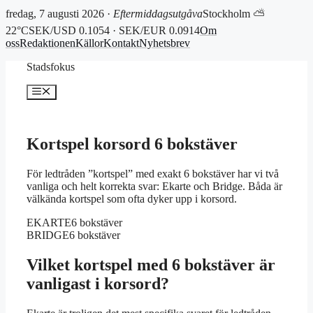
fredag, 7 augusti 2026 ·
Eftermiddagsutgåva
Stockholm ⛅
22°C
SEK/USD 0.1054 · SEK/EUR 0.0914
Om
oss
Redaktionen
Källor
Kontakt
Nyhetsbrev
Hoppa
Stadsfokus
till
innehåll
Meny
Kortspel korsord 6 bokstäver
För ledtråden ”kortspel” med exakt 6 bokstäver har vi två
vanliga och helt korrekta svar: Ekarte och Bridge. Båda är
välkända kortspel som ofta dyker upp i korsord.
EKARTE
6 bokstäver
BRIDGE
6 bokstäver
Vilket kortspel med 6 bokstäver är
vanligast i korsord?