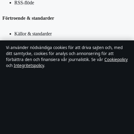
RSS-flöde
Förtroende & standarder
Källor & standarder
Redaktionell policy
Vi använder nödvändiga cookies för att driva sajten och, med
ditt samtycke, cookies för analys och annonsering för att
förbättra den och finansiera vår journalistik. Se vår
Cookiepolicy
Rättelsepolicy
och
Integritetspolicy
.
Faktagranskningspolicy
Ägande & finansiering
Integritetspolicy
Cookiepolicy
Innehållet är endast avsett för allmän information. Allmänna