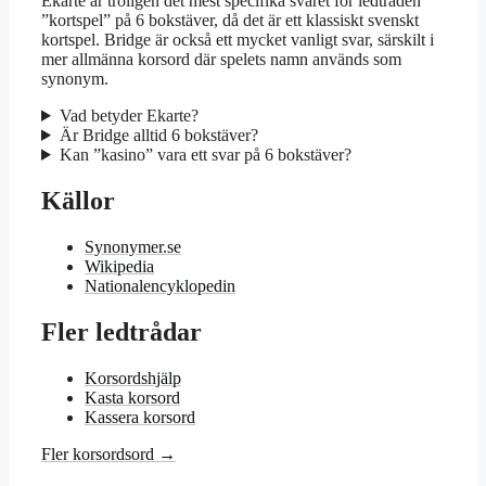
Ekarte är troligen det mest specifika svaret för ledtråden
”kortspel” på 6 bokstäver, då det är ett klassiskt svenskt
kortspel. Bridge är också ett mycket vanligt svar, särskilt i
mer allmänna korsord där spelets namn används som
synonym.
Vad betyder Ekarte?
Är Bridge alltid 6 bokstäver?
Kan ”kasino” vara ett svar på 6 bokstäver?
Källor
Synonymer.se
Wikipedia
Nationalencyklopedin
Fler ledtrådar
Korsordshjälp
Kasta korsord
Kassera korsord
Fler korsordsord →