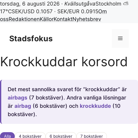
torsdag, 6 augusti 2026 ·
Kvällsutgåva
Stockholm ⛅
17°C
SEK/USD 0.1057 · SEK/EUR 0.0915
Om
oss
Redaktionen
Källor
Kontakt
Nyhetsbrev
Hoppa
till
Stadsfokus
Meny
innehåll
Krockkuddar korsord
Det mest sannolika svaret för ”krockkuddar” är
airbags
(7 bokstäver). Andra vanliga lösningar
är
airbag
(6 bokstäver) och
krockkudde
(10
bokstäver).
Alla
4 bokstäver
6 bokstäver
7 bokstäver