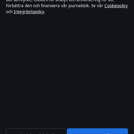
Faktagranskningspolicy
förbättra den och finansiera vår journalistik. Se vår
Cookiepolicy
och
Integritetspolicy
.
Ägande & finansiering
Integritetspolicy
Cookiepolicy
Innehållet är endast avsett för allmän information.
Allmänna förfrågningar:
hello@stadsfokus.se
.
Utgivare:
Ekudden Media Ltd. ·
Ansvarig utgivare:
Anders Holm · Companies House Gibraltar 132901
© 2026 Stadsfokus.se · Ekudden Media Ltd. ·
Så verifierar vi vår rapportering