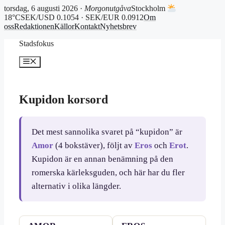
torsdag, 6 augusti 2026 ·
Morgonutgåva
Stockholm
18°C
SEK/USD 0.1054 · SEK/EUR 0.0912
Om
oss
Redaktionen
Källor
Kontakt
Nyhetsbrev
Hoppa
Stadsfokus
till
innehåll
Meny
Kupidon korsord
Det mest sannolika svaret på “kupidon” är
Amor
(4 bokstäver), följt av
Eros
och
Erot
.
Kupidon är en annan benämning på den
romerska kärleksguden, och här har du fler
alternativ i olika längder.