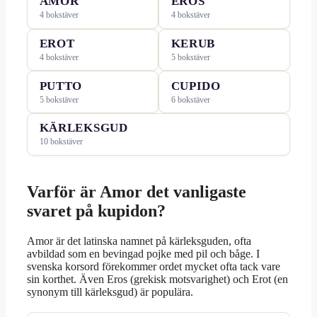
AMOR
EROS
4 bokstäver
4 bokstäver
EROT
KERUB
4 bokstäver
5 bokstäver
PUTTO
CUPIDO
5 bokstäver
6 bokstäver
KÄRLEKSGUD
10 bokstäver
Varför är Amor det vanligaste
svaret på kupidon?
Amor är det latinska namnet på kärleksguden, ofta
avbildad som en bevingad pojke med pil och båge. I
svenska korsord förekommer ordet mycket ofta tack vare
sin korthet. Även Eros (grekisk motsvarighet) och Erot (en
synonym till kärleksgud) är populära.