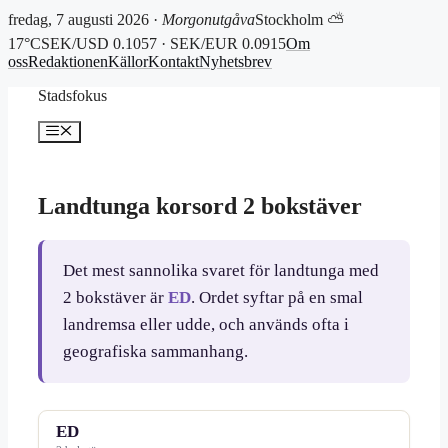
fredag, 7 augusti 2026 ·
Morgonutgåva
Stockholm ⛅
17°C
SEK/USD 0.1057 · SEK/EUR 0.0915
Om
oss
Redaktionen
Källor
Kontakt
Nyhetsbrev
Hoppa
Stadsfokus
till
innehåll
Meny
Landtunga korsord 2 bokstäver
Det mest sannolika svaret för landtunga med
2 bokstäver är
ED
. Ordet syftar på en smal
landremsa eller udde, och används ofta i
geografiska sammanhang.
ED