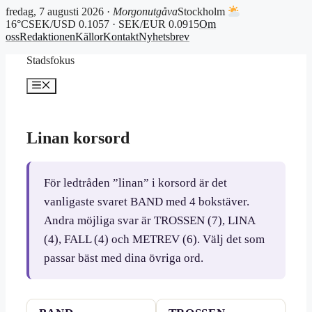
fredag, 7 augusti 2026 ·
Morgonutgåva
Stockholm
16°C
SEK/USD 0.1057 · SEK/EUR 0.0915
Om
oss
Redaktionen
Källor
Kontakt
Nyhetsbrev
Hoppa
Stadsfokus
till
innehåll
Meny
Linan korsord
För ledtråden ”linan” i korsord är det
vanligaste svaret BAND med 4 bokstäver.
Andra möjliga svar är TROSSEN (7), LINA
(4), FALL (4) och METREV (6). Välj det som
passar bäst med dina övriga ord.