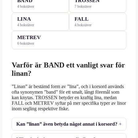
BAND
TROSSEN
4 bokstäver
7 bokstäver
LINA
FALL
4 bokstäver
4 bokstäver
METREV
6 bokstäver
Varför är BAND ett vanligt svar för
linan?
”Linan” är bestämd form av ”lina”, och i korsord används
ofta synonymen ”band” för ett smalt, långt föremål som
kan knytas. TROSSEN betyder en kraftig lina, medan
FALL och METREV syftar på mer specifika typer av linor
inom segling respektive fiske.
Kan ”linan” även betyda något annat i korsord?