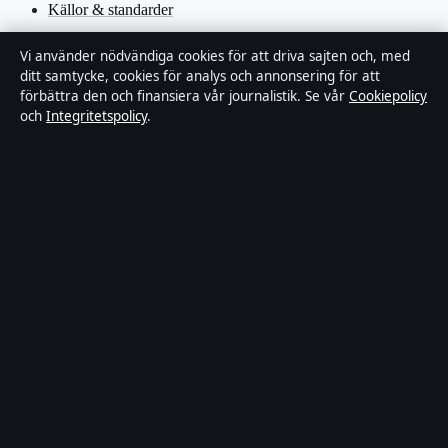
Källor & standarder
Redaktionell policy
Vi använder nödvändiga cookies för att driva sajten och, med
ditt samtycke, cookies för analys och annonsering för att
förbättra den och finansiera vår journalistik. Se vår
Cookiepolicy
Rättelsepolicy
och
Integritetspolicy
.
Faktagranskningspolicy
Ägande & finansiering
Integritetspolicy
Cookiepolicy
Innehållet är endast avsett för allmän information. Allmänna
förfrågningar:
hello@stadsfokus.se
.
Utgivare:
Ekudden Media Ltd. ·
Ansvarig utgivare:
Anders Holm
· Companies House Gibraltar 132901