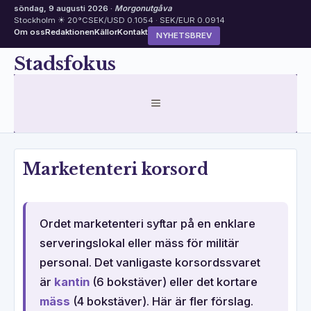
söndag, 9 augusti 2026 ·
Morgonutgåva
Stockholm ☀ 20°C
SEK/USD 0.1054 · SEK/EUR 0.0914
Om oss
Redaktionen
Källor
Kontakt
NYHETSBREV
Hoppa
Stadsfokus
till
innehåll
MENY
Marketenteri korsord
Ordet marketenteri syftar på en enklare
serveringslokal eller mäss för militär
personal. Det vanligaste korsordssvaret
är
kantin
(6 bokstäver) eller det kortare
mäss
(4 bokstäver). Här är fler förslag.