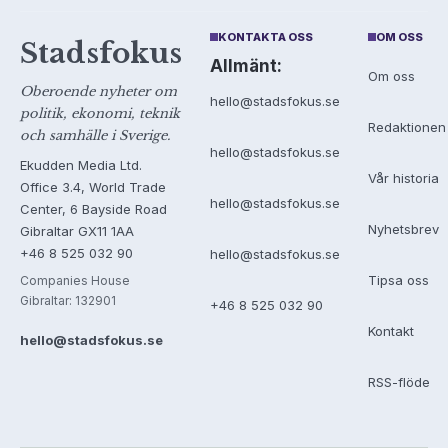
KONTAKTA OSS
OM OSS
Stadsfokus
Allmänt:
Om oss
Oberoende nyheter om
hello@stadsfokus.se
politik, ekonomi, teknik
Redaktionen
och samhälle i Sverige.
hello@stadsfokus.se
Ekudden Media Ltd.
Vår historia
Office 3.4, World Trade
hello@stadsfokus.se
Center, 6 Bayside Road
Nyhetsbrev
Gibraltar GX11 1AA
+46 8 525 032 90
hello@stadsfokus.se
Tipsa oss
Companies House
Gibraltar: 132901
+46 8 525 032 90
Kontakt
hello@stadsfokus.se
RSS-flöde